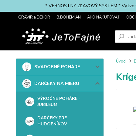
* VERNOSTNÝ ZĽAVOVÝ SYSTÉM * Vytvorte si 
GRAVÍR a DEKOR
B.BOHEMIAN
AKO NAKUPOVAŤ
OBC
Úvod
SVADOBNÉ POHÁRE
Kríg
DARČEKY NA MIERU
VÝROČNÉ POHÁRE -
JUBILEUM
DARČEKY PRE
HUDOBNÍKOV