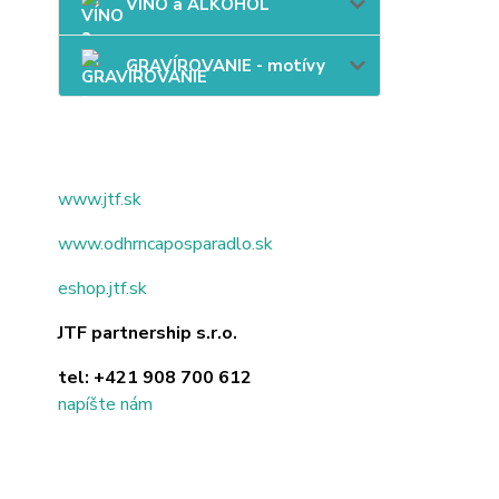
VÍNO a ALKOHOL
GRAVÍROVANIE - motívy
www.jtf.sk
www.odhrncaposparadlo.sk
eshop.jtf.sk
JTF partnership s.r.o.
tel:
+421 908 700 612
napíšte nám