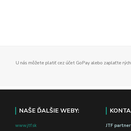
U nás môžete platiť cez účet GoPay alebo zaplaťte rýchl
NAŠE ĎALŠIE WEBY:
KONTA
www.jtf.sk
JTF partners