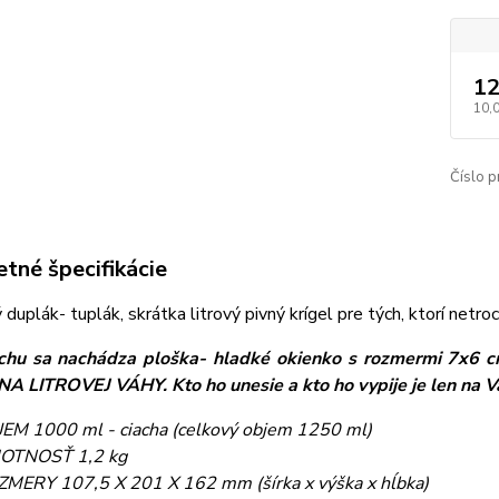
12
10,
Číslo p
tné špecifikácie
duplák- tuplák, skrátka litrový pivný krígel pre tých, ktorí netroc
chu sa nachádza ploška- hladké okienko s rozmermi 7x6 cm
 LITROVEJ VÁHY. Kto ho unesie a kto ho vypije je len na V
EM 1000 ml - ciacha (celkový objem 1250 ml)
OTNOSŤ 1,2 kg
MERY 107,5 X 201 X 162 mm (šírka x výška x hĺbka)