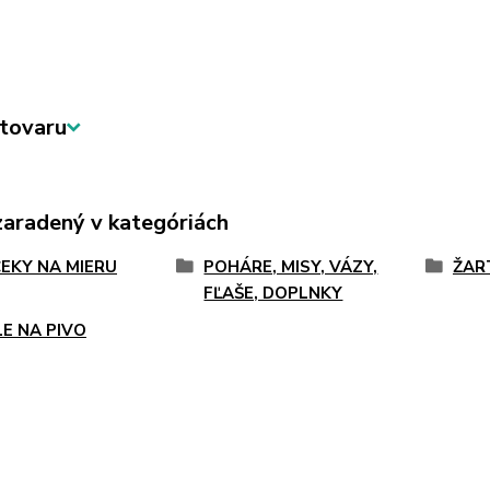
tovaru
zaradený v kategóriách
EKY NA MIERU
POHÁRE, MISY, VÁZY,
ŽAR
FĽAŠE, DOPLNKY
LE NA PIVO