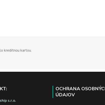
o kreditnou kartou.
KT:
OCHRANA OSOBNÝC
ÚDAJOV
hip s.r.o.