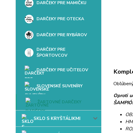
DARČEKY PRE MAMIČKU
DARČEKY PRE OTECKA
DARČEKY PRE RYBÁROV
DARČEKY PRE
ŠPORTOVCOV
DARČEKY PRE UČITEĽOV
Komple
Obľúbený 
SLOVENSKÉ SUVENÍRY
Oproti u
ŽARTOVNÉ DARČEKY
ŠAMPIÓNA
OBJ
SKLO S KRYŠTÁLIKMI
HM
ROZ