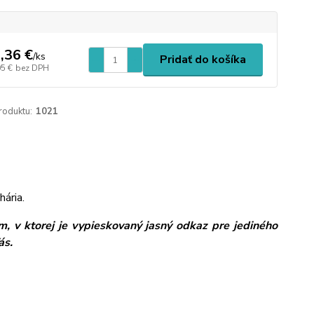
,36 €
/
ks
Pridať do košíka
05 €
bez DPH
roduktu:
1021
hária.
, v ktorej je vypieskovaný jasný odkaz pre jediného
ás.