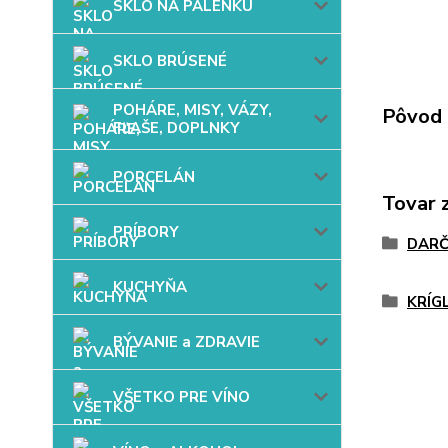
SKLO NA PÁLENKU
SKLO BRÚSENÉ
POHÁRE, MISY, VÁZY,
Pôvod 
FĽAŠE, DOPLNKY
PORCELÁN
Tovar 
PRÍBORY
DARČ
KUCHYŇA
KRÍG
BÝVANIE a ZDRAVIE
VŠETKO PRE VÍNO