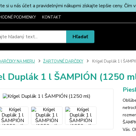
u nás účet a pravidelnými nákupmi získajte lepšie ceny. Čím via
HODNÉ PODMIENKY
KONTAKT
Hľadať
DARČEKY NA MIERU
ŽARTOVNÉ DARČEKY
Krígel Duplák 1 l ŠAMPI
el Duplák 1 l ŠAMPIÓN (1250 m
Pies
Obľúben
netroc
rozmer
ŠAMPIÓ
Vás. O