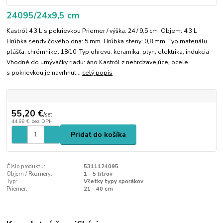
24095/24x9,5 cm
Kastról 4,3 L s pokrievkou Priemer / výška: 24 / 9,5 cm Objem: 4,3 L
Hrúbka sendvičového dna: 5 mm Hrúbka steny: 0,8 mm Typ materiálu
plášťa: chrómnikel 18/10 Typ ohrevu: keramika, plyn, elektrika, indukcia
Vhodné do umývačky riadu: áno Kastról z nehrdzavejúcej ocele
s pokrievkou je navrhnut...
celý popis
55,20 €
/
set
44,88 €
bez DPH
Pridať do košíka
Číslo produktu:
5311124095
Objem / Rozmery:
1 - 5 litrov
Typ:
Všetky typy sporákov
Priemer:
21 - 40 cm