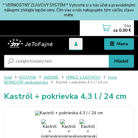
* VERNOSTNÝ ZĽAVOVÝ SYSTÉM * Vytvorte si u nás účet a pravidelnými
nákupmi získajte lepšie ceny. Čím viac u nás nakupujete, tým väčšiu zľavu
máte.
0
ks
za
0,00 €
Menu
Hľadať
Úvod
KUCHYŇA
VARENIE
HRNCE a KASTRÓLY
Hrnce
BERNDORF sendvičové dno
Kastról + pokrievka 4,3 l / 24 cm
Kastról + pokrievka 4,3 l / 24 cm