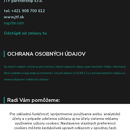
JTF partnership s.r.o.
tel:
+421 908 700 612
www.jtf.sk
napíšte nám
Odstúpiť od zmluvy tu
OCHRANA OSOBNÝCH ÚDAJOV
Na našich weboch ručíme za plnú ochranu Vašich osobných údajov pred zneužitím. Všetky informácie,
ktoré uvediete o svojej osobe, sú chránené v zmysle zákona č.122/2013 Z.z. o ochrane osobných údajov a o
zmene a doplnení niektorých zákonov.
Radi Vám pomôžeme:
+421 908 700 612
Pre základnú funkčnosť, spríjemnenie používania webu, analytické
účely a v prípade udelenia súhlasu aj na účely cielenia reklamy
po-pia: 8.00 - 16.00
využívame súbory cookies. Nastavenie vlastných preferencií
cookies môžete kedykoľvek upraviť odkazom v spodnej časti