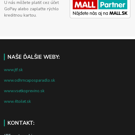
U nás môžete platiť cez účet
GoPay alebo zaplaťte rýchlo
kreditnou kartou.
NAŠE ĎALŠIE WEBY:
www.jtf.sk
www.odhrncaposparadlo.sk
www.vsetkoprevino.sk
www.4toilet.sk
KONTAKT: