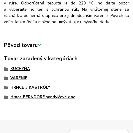
v rúre. Odporúčaná teplota je do 220 °C, no dajte pozor
a vyberajte ho len s ochranou rúk. Na vnútornej stene sa
nachádza odmerná stupnica pre jednoduchšie varenie. Povrch sa
veľmi ľahko čistí a možno ho umývať aj v umývačke riadu.
Pôvod tovaru
Tovar zaradený v kategóriách
KUCHYŇA
VARENIE
HRNCE a KASTRÓLY
Hrnce BERNDORF sendvičové dno