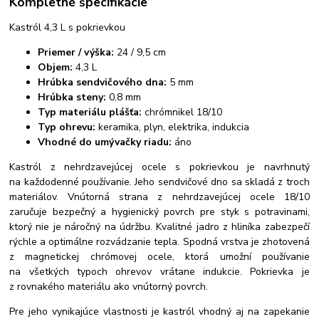
Kompletné špecifikácie
Kastról 4,3 L s pokrievkou
Priemer / výška:
24 / 9,5 cm
Objem:
4,3 L
Hrúbka sendvičového dna:
5 mm
Hrúbka steny:
0,8 mm
Typ materiálu plášťa:
chrómnikel 18/10
Typ ohrevu:
keramika, plyn, elektrika, indukcia
Vhodné do umývačky riadu:
áno
Kastról z nehrdzavejúcej ocele s pokrievkou je navrhnutý
na každodenné používanie. Jeho sendvičové dno sa skladá z troch
materiálov. Vnútorná strana z nehrdzavejúcej ocele 18/10
zaručuje bezpečný a hygienický povrch pre styk s potravinami,
ktorý nie je náročný na údržbu. Kvalitné jadro z hliníka zabezpečí
rýchle a optimálne rozvádzanie tepla. Spodná vrstva je zhotovená
z magnetickej chrómovej ocele, ktorá umožní používanie
na všetkých typoch ohrevov vrátane indukcie. Pokrievka je
z rovnakého materiálu ako vnútorný povrch.
Pre jeho vynikajúce vlastnosti je kastról vhodný aj na zapekanie