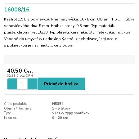
16008/16
Kastról 1,5 L s pokrievkou Priemer / výška: 16 / 8 cm Objem: 1,5 L Hrúbka
sendvičového dna: 5 mm Hrúbka steny: 0,8 mm Typ materiálu
plášťa: chrómnikel 18/10 Typ ohrevu: keramika, plyn, elektrika, indukcia
Vhodné do umývačky riadu: áno Kastról z nehrdzavejúcej ocele
s pokrievkou je navrhnutý ...
celý popis
40,50 €
/
set
32,93 €
bez DPH
Pridať do košíka
Číslo produktu:
H5354
Objem / Rozmery:
1 - 5 litrov
Typ:
Všetky typy sporákov
Priemer:
0 - 20 cm