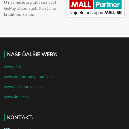
U nás môžete platiť cez účet
GoPay alebo zaplaťte rýchlo
kreditnou kartou.
NAŠE ĎALŠIE WEBY:
www.jtf.sk
www.odhrncaposparadlo.sk
www.vsetkoprevino.sk
www.4toilet.sk
KONTAKT: