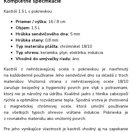
Kompletné špecifikácie
Kastról 1,5 L s pokrievkou
Priemer / výška:
16 / 8 cm
Objem:
1,5 L
Hrúbka sendvičového dna:
5 mm
Hrúbka steny:
0,8 mm
Typ materiálu plášťa:
chrómnikel 18/10
Typ ohrevu:
keramika, plyn, elektrika, indukcia
Vhodné do umývačky riadu:
áno
Kastról z nehrdzavejúcej ocele s pokrievkou je navrhnutý
na každodenné používanie. Jeho sendvičové dno sa skladá z troch
materiálov. Vnútorná strana z nehrdzavejúcej ocele 18/10
zaručuje bezpečný a hygienický povrch pre styk s potravinami,
ktorý nie je náročný na údržbu. Kvalitné jadro z hliníka zabezpečí
rýchle a optimálne rozvádzanie tepla. Spodná vrstva je zhotovená
z magnetickej chrómovej ocele, ktorá umožní používanie
na všetkých typoch ohrevov vrátane indukcie. Pokrievka je
z rovnakého materiálu ako vnútorný povrch.
Pre jeho vynikajúce vlastnosti je kastról vhodný aj na zapekanie