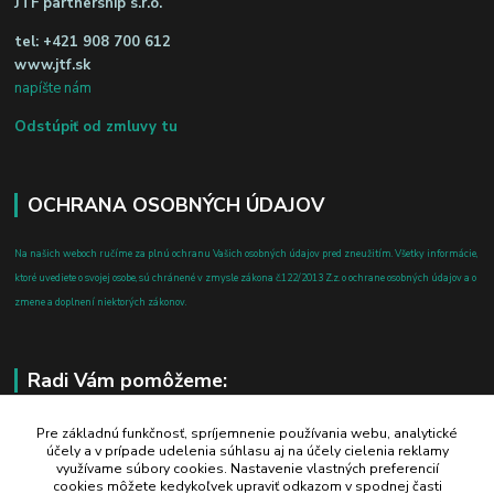
JTF partnership s.r.o.
tel:
+421 908 700 612
www.jtf.sk
napíšte nám
Odstúpiť od zmluvy tu
OCHRANA OSOBNÝCH ÚDAJOV
Na našich weboch ručíme za plnú ochranu Vašich osobných údajov pred zneužitím. Všetky informácie,
ktoré uvediete o svojej osobe, sú chránené v zmysle zákona č.122/2013 Z.z. o ochrane osobných údajov a o
zmene a doplnení niektorých zákonov.
Radi Vám pomôžeme:
+421 908 700 612
Pre základnú funkčnosť, spríjemnenie používania webu, analytické
účely a v prípade udelenia súhlasu aj na účely cielenia reklamy
po-pia: 8.00 - 16.00
využívame súbory cookies. Nastavenie vlastných preferencií
cookies môžete kedykoľvek upraviť odkazom v spodnej časti