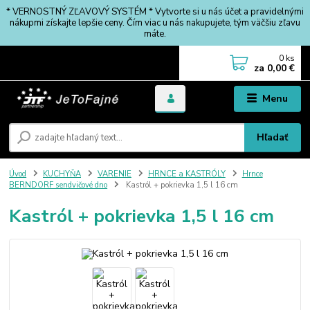
* VERNOSTNÝ ZĽAVOVÝ SYSTÉM * Vytvorte si u nás účet a pravidelnými
nákupmi získajte lepšie ceny. Čím viac u nás nakupujete, tým väčšiu zľavu
máte.
0
ks
za
0,00 €
Menu
Hľadať
Úvod
KUCHYŇA
VARENIE
HRNCE a KASTRÓLY
Hrnce
BERNDORF sendvičové dno
Kastról + pokrievka 1,5 l 16 cm
Kastról + pokrievka 1,5 l 16 cm