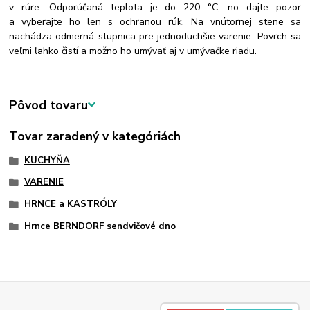
v rúre. Odporúčaná teplota je do 220 °C, no dajte pozor
a vyberajte ho len s ochranou rúk. Na vnútornej stene sa
nachádza odmerná stupnica pre jednoduchšie varenie. Povrch sa
veľmi ľahko čistí a možno ho umývať aj v umývačke riadu.
Pôvod tovaru
Tovar zaradený v kategóriách
KUCHYŇA
VARENIE
HRNCE a KASTRÓLY
Hrnce BERNDORF sendvičové dno