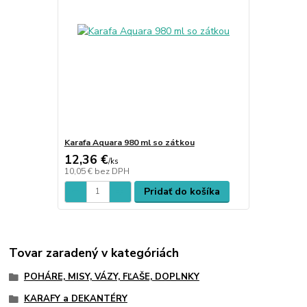
Karafa Aquara 980 ml so zátkou
12,36 €
/
ks
10,05 €
bez DPH
Pridať do košíka
Tovar zaradený v kategóriách
POHÁRE, MISY, VÁZY, FĽAŠE, DOPLNKY
KARAFY a DEKANTÉRY