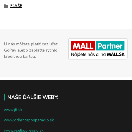
FĽAŠE
U nás môžete platiť cez účet
GoPay alebo zaplaťte rýchlo
kreditnou kartou.
NAŠE ĎALŠIE WEBY:
www.jtf.sk
www.odhrncaposparadlo.sk
www.vsetkoprevino.sk