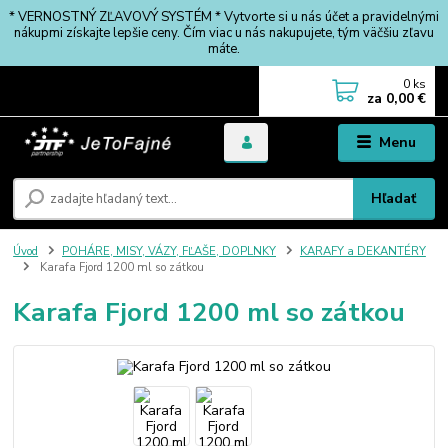
* VERNOSTNÝ ZĽAVOVÝ SYSTÉM * Vytvorte si u nás účet a pravidelnými
nákupmi získajte lepšie ceny. Čím viac u nás nakupujete, tým väčšiu zľavu
máte.
0
ks
za
0,00 €
Menu
Hľadať
Úvod
POHÁRE, MISY, VÁZY, FĽAŠE, DOPLNKY
KARAFY a DEKANTÉRY
Karafa Fjord 1200 ml so zátkou
Karafa Fjord 1200 ml so zátkou