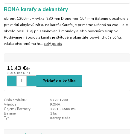
RONA karafy a dekantéry
objem: 1200 ml H výška: 280 mm D priemer: 104 mm Balenie obsahuje aj
praktickú akrylovú zátku na karafu Karafa je primárne určená na vodu, ale
skvelo poslúži aj pri servírovaní limonády alebo ovocných sirupov.
Podávanie nápojov z karafy je štýlové a okamžite povýši chuť a vôňu,
vďaka otvorenému hr...
celý popis
11,43 €
/
ks
9,29 €
bez DPH
Pridať do košíka
Číslo produktu:
5729 1200
Výrobca:
RONA
Objem / Rozmery:
1201 - 1500 ml
Balenie:
1 ks
Typ:
Karafy, fľaše