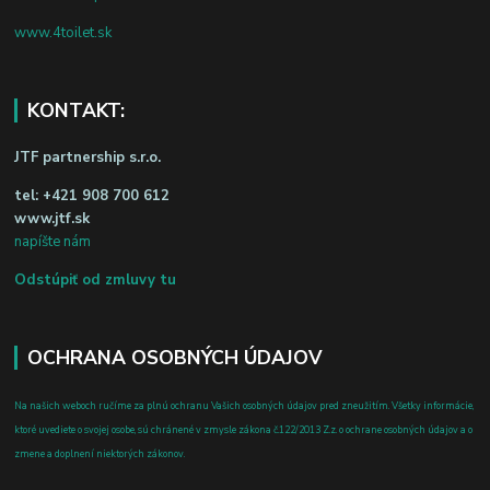
www.4toilet.sk
KONTAKT:
JTF partnership s.r.o.
tel:
+421 908 700 612
www.jtf.sk
napíšte nám
Odstúpiť od zmluvy tu
OCHRANA OSOBNÝCH ÚDAJOV
Na našich weboch ručíme za plnú ochranu Vašich osobných údajov pred zneužitím. Všetky informácie,
ktoré uvediete o svojej osobe, sú chránené v zmysle zákona č.122/2013 Z.z. o ochrane osobných údajov a o
zmene a doplnení niektorých zákonov.