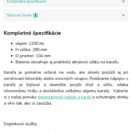
Kompletné špecifikácie
Súvisiaci tovar
1
Kompletné špecifikácie
objem: 1200 ml
H výška: 280 mm
D priemer: 104 mm
Balenie obsahuje aj praktickú akrylovú zátku na karafu
Karafa je primárne určená na vodu, ale skvelo poslúži aj pri
servírovaní limonády alebo ovocných sirupov. Podávanie nápojov z
karafy je štýlové a okamžite povýši chuť a vôňu, vďaka
otvorenému hrdlu a dostatočne veľkému objemu karafy. Vyberte
si z našej ponuky
dekantačných nádob a karáf
a ochutnajte drinky
a víno tak, ako si zaslúžia.
Doplnkové služby: