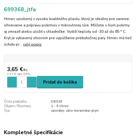
699368_jtfa
Hrniec vyrobený z vysoko kvalitného plastu, ktorý je ideálny pre varenie,
ohrievanie a prípravu pokrmov v mikrovlnnej rúre. Môžete v ňom pokrmy
aj zmraziť alebo uložiť v chladničke. Vydrží teploty od -30 až do 85 ° C.
Kryt je vybavený otvorom pre vypúšťanie prebytočnej pary. Hrniec má tiež
úchyty pr...
celý popis
3,65 €
/
ks
2,97 €
bez DPH
Pridať do košíka
Číslo produktu:
D6329
Objem / Rozmery:
1 - 5 litrov
Typ:
sporáky: sklo-keramika-plyn
Kompletné špecifikácie