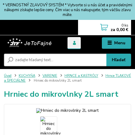
* VERNOSTNÝ ZĽAVOVÝ SYSTÉM * Vytvorte si u nás účet a pravidelnými
nákupmi získajte lepšie ceny. Čím viac u nás nakupujete, tým väčšiu zľavu
máte.
0
ks
za
0,00 €
Menu
Hľadať
Úvod
KUCHYŇA
VARENIE
HRNCE a KASTRÓLY
Hrnce TLAKOVÉ
a ŠPECIÁLNE
Hrniec do mikrovlnky 2L smart
Hrniec do mikrovlnky 2L smart