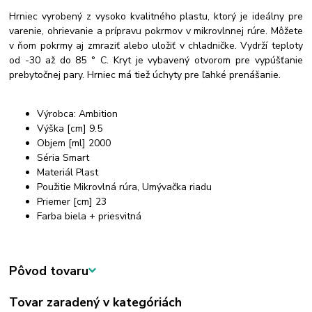
Hrniec vyrobený z vysoko kvalitného plastu, ktorý je ideálny pre
varenie, ohrievanie a prípravu pokrmov v mikrovlnnej rúre. Môžete
v ňom pokrmy aj zmraziť alebo uložiť v chladničke. Vydrží teploty
od -30 až do 85 ° C. Kryt je vybavený otvorom pre vypúšťanie
prebytočnej pary. Hrniec má tiež úchyty pre ľahké prenášanie.
Výrobca: Ambition
Výška [cm] 9.5
Objem [ml] 2000
Séria Smart
Materiál Plast
Použitie Mikrovlná rúra, Umývačka riadu
Priemer [cm] 23
Farba biela + priesvitná
Pôvod tovaru
Tovar zaradený v kategóriách