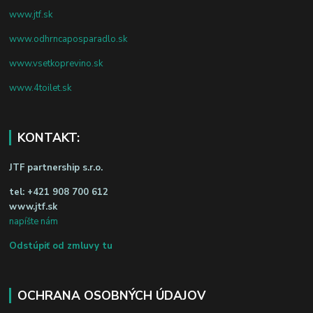
www.jtf.sk
www.odhrncaposparadlo.sk
www.vsetkoprevino.sk
www.4toilet.sk
KONTAKT:
JTF partnership s.r.o.
tel:
+421 908 700 612
www.jtf.sk
napíšte nám
Odstúpiť od zmluvy tu
OCHRANA OSOBNÝCH ÚDAJOV