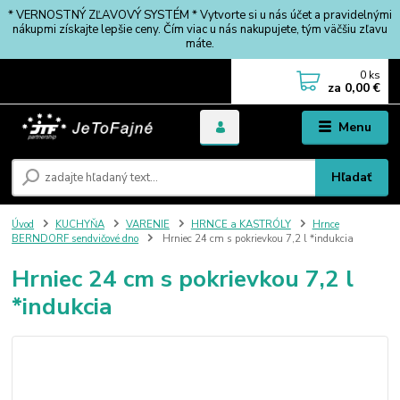
* VERNOSTNÝ ZĽAVOVÝ SYSTÉM * Vytvorte si u nás účet a pravidelnými
nákupmi získajte lepšie ceny. Čím viac u nás nakupujete, tým väčšiu zľavu
máte.
0
ks
za
0,00 €
Menu
Hľadať
Úvod
KUCHYŇA
VARENIE
HRNCE a KASTRÓLY
Hrnce
BERNDORF sendvičové dno
Hrniec 24 cm s pokrievkou 7,2 l *indukcia
Hrniec 24 cm s pokrievkou 7,2 l
*indukcia