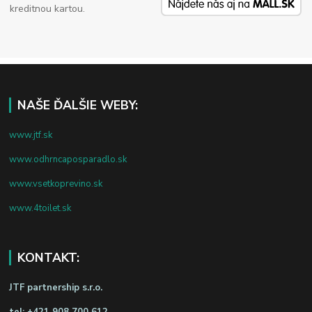
kreditnou kartou.
NAŠE ĎALŠIE WEBY:
www.jtf.sk
www.odhrncaposparadlo.sk
www.vsetkoprevino.sk
www.4toilet.sk
KONTAKT:
JTF partnership s.r.o.
tel:
+421 908 700 612