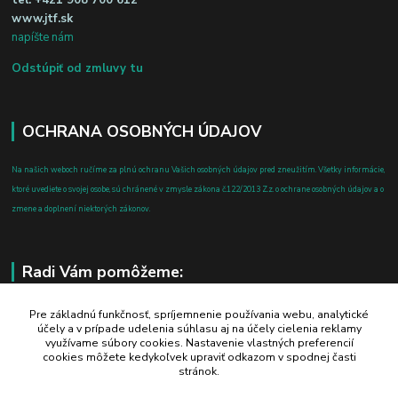
www.jtf.sk
napíšte nám
Odstúpiť od zmluvy tu
OCHRANA OSOBNÝCH ÚDAJOV
Na našich weboch ručíme za plnú ochranu Vašich osobných údajov pred zneužitím. Všetky informácie,
ktoré uvediete o svojej osobe, sú chránené v zmysle zákona č.122/2013 Z.z. o ochrane osobných údajov a o
zmene a doplnení niektorých zákonov.
Radi Vám pomôžeme:
+421 908 700 612
Pre základnú funkčnosť, spríjemnenie používania webu, analytické
účely a v prípade udelenia súhlasu aj na účely cielenia reklamy
po-pia: 8.00 - 16.00
využívame súbory cookies. Nastavenie vlastných preferencií
cookies môžete kedykoľvek upraviť odkazom v spodnej časti
business@jtf.sk
stránok.