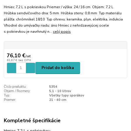
Hrniec 7,2 L s pokrievkou Priemer / výška: 24 / 16 cm Objem: 7,2 L
Hrúbka sendvičového dna: 5 mm Hrúbka steny: 0,8 mm Typ materiálu
plášťa: chrómnikel 18/10 Typ ohrevu: keramika, plyn, elektrika, indukcia
Vhodné do umývačky riadu: áno Hrniec z nehrdzavejúcej ocele
s pokrievkou je navrhnutý n...
celý popis
76,10 €
/
set
61,87 €
bez DPH
Pridať do košíka
Číslo produktu:
5354
Objem / Rozmery:
5,1 - 10 litrov
Typ:
Všetky typy sporákov
Priemer:
21 - 40 cm
Kompletné špecifikácie
Hrniec 7,2 L s pokrievkou