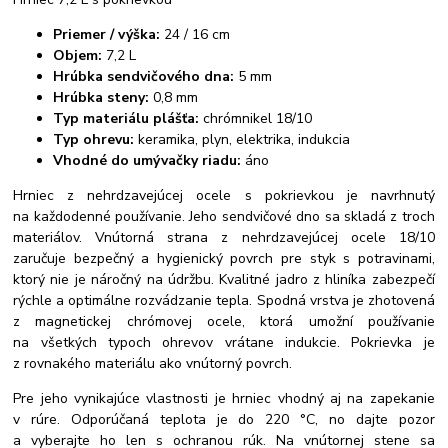
Priemer / výška:
24 / 16 cm
Objem:
7,2 L
Hrúbka sendvičového dna:
5 mm
Hrúbka steny:
0,8 mm
Typ materiálu plášťa:
chrómnikel 18/10
Typ ohrevu:
keramika, plyn, elektrika, indukcia
Vhodné do umývačky riadu:
áno
Hrniec z nehrdzavejúcej ocele s pokrievkou je navrhnutý
na každodenné používanie. Jeho sendvičové dno sa skladá z troch
materiálov. Vnútorná strana z nehrdzavejúcej ocele 18/10
zaručuje bezpečný a hygienický povrch pre styk s potravinami,
ktorý nie je náročný na údržbu. Kvalitné jadro z hliníka zabezpečí
rýchle a optimálne rozvádzanie tepla. Spodná vrstva je zhotovená
z magnetickej chrómovej ocele, ktorá umožní používanie
na všetkých typoch ohrevov vrátane indukcie. Pokrievka je
z rovnakého materiálu ako vnútorný povrch.
Pre jeho vynikajúce vlastnosti je hrniec vhodný aj na zapekanie
v rúre. Odporúčaná teplota je do 220 °C, no dajte pozor
a vyberajte ho len s ochranou rúk. Na vnútornej stene sa