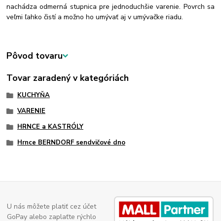
nachádza odmerná stupnica pre jednoduchšie varenie. Povrch sa
veľmi ľahko čistí a možno ho umývať aj v umývačke riadu.
Pôvod tovaru
Tovar zaradený v kategóriách
KUCHYŇA
VARENIE
HRNCE a KASTRÓLY
Hrnce BERNDORF sendvičové dno
U nás môžete platiť cez účet
GoPay alebo zaplaťte rýchlo