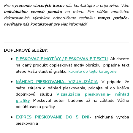
Pre
vycenenie viacerých kusov
nás kontaktujte a pripravíme Vám
individuálnu cenovú ponuku
na mieru. Pre väčšie množstvo
dekorovaných výrobkov odporúčame techniku
tampo potlače
-
neváhajte nás kontaktovať pre viac informácií.
DOPLNKOVÉ SLUŽBY:
PIESKOVACIE MOTÍVY / PIESKOVANIE TEXTU
: Ak chcete
na daný produkt dopieskovať motív obrázku, prípadne text
alebo Vašu vlastnú grafiku,
kliknite do tejto kategórie
.
NÁHĽAD PIESKOVANIA- VIZUALIZÁCIA
: V prípade, že
máte záujem o náhľad pieskovania, pridajte si do košíka
doplnkovú službu
Vizualizácia pieskovania- náhľad
grafiky
. Pieskovať potom budeme až na základe Vášho
odsúhlasenia grafiky.
EXPRES PIESKOVANIE DO 5 DNÍ
- zrýchlená výroba
pieskovania