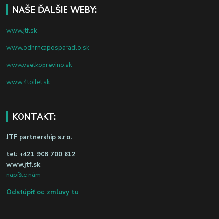
NAŠE ĎALŠIE WEBY:
www.jtf.sk
www.odhrncaposparadlo.sk
www.vsetkoprevino.sk
www.4toilet.sk
KONTAKT:
JTF partnership s.r.o.
tel:
+421 908 700 612
www.jtf.sk
napíšte nám
Odstúpiť od zmluvy tu