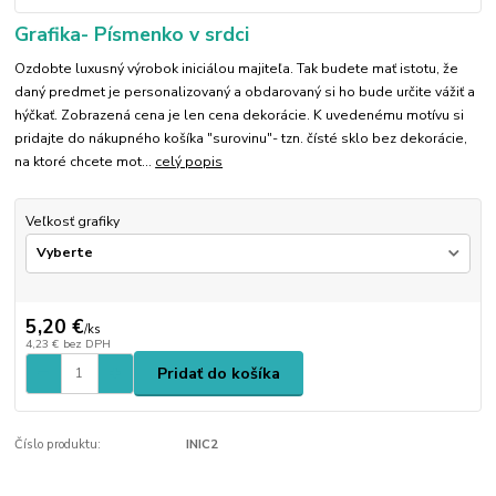
Grafika- Písmenko v srdci
Ozdobte luxusný výrobok iniciálou majiteľa. Tak budete mať istotu, že
daný predmet je personalizovaný a obdarovaný si ho bude určite vážiť a
hýčkať. Zobrazená cena je len cena dekorácie. K uvedenému motívu si
pridajte do nákupného košíka "surovinu"- tzn. čísté sklo bez dekorácie,
na ktoré chcete mot...
celý popis
Veľkosť grafiky
5,20 €
/
ks
4,23 €
bez DPH
Pridať do košíka
Číslo produktu:
INIC2