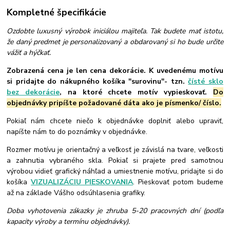
Kompletné špecifikácie
Ozdobte luxusný výrobok iniciálou majiteľa. Tak budete mať istotu,
že daný predmet je personalizovaný a obdarovaný si ho bude určite
vážiť a hýčkať.
Zobrazená cena je len cena dekorácie. K uvedenému motívu
si pridajte do nákupného košíka "surovinu"- tzn.
čísté sklo
bez dekorácie
, na ktoré chcete motív vypieskovať.
Do
objednávky pripíšte požadované dáta ako je písmenko/ číslo.
Pokiaľ nám chcete niečo k objednávke doplniť alebo upraviť,
napíšte nám to do poznámky v objednávke.
Rozmer motívu je orientačný a veľkosť je závislá na tvare, veľkosti
a zahnutia vybraného skla. Pokiaľ si prajete pred samotnou
výrobou vidieť grafický náhľad a umiestnenie motívu, pridajte si do
košíka
VIZUALIZÁCIU PIESKOVANIA
. Pieskovať potom budeme
až na základe Vášho odsúhlasenia grafiky.
Doba vyhotovenia zákazky je zhruba 5-20 pracovných dní (podľa
kapacity výroby a termínu objednávky).