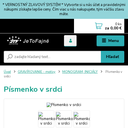
* VERNOSTNÝ ZĽAVOVÝ SYSTÉM * Vytvorte si u nás účet a pravidelnými
nákupmi získajte lepšie ceny. Čím viac u nás nakupujete, tým väčšiu zľavu
máte.
0
ks
za
0,00 €
Menu
Hľadať
Úvod
GRAVÍROVANIE - motívy
MONOGRAM, INICIÁLY
Písmenko v
srdci
Písmenko v srdci