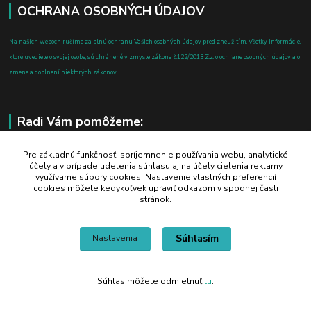
OCHRANA OSOBNÝCH ÚDAJOV
Na našich weboch ručíme za plnú ochranu Vašich osobných údajov pred zneužitím. Všetky informácie,
ktoré uvediete o svojej osobe, sú chránené v zmysle zákona č.122/2013 Z.z. o ochrane osobných údajov a o
zmene a doplnení niektorých zákonov.
Radi Vám pomôžeme:
+421 908 700 612
Pre základnú funkčnosť, spríjemnenie používania webu, analytické
účely a v prípade udelenia súhlasu aj na účely cielenia reklamy
po-pia: 8.00 - 16.00
využívame súbory cookies. Nastavenie vlastných preferencií
cookies môžete kedykoľvek upraviť odkazom v spodnej časti
business@jtf.sk
stránok.
Súhlasím
Nastavenia
Súhlas môžete odmietnuť
tu
.
Vytvorené na
Eshop-rychlo.sk