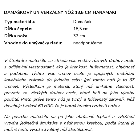
DAMAŠKOVÝ UNIVERZÁLNY NÔŽ 18,5 CM HANAMAKI
Typ materiálu:
Damašok
Dĺžka čepele:
18,5 cm
Dĺžka noža:
32 cm
Vhodné do umývačky riadu:
neodporúčame
V štruktúre materiálu sa strieda viac vrstiev rôznych druhov ocele
s odlišnými vlastnosťami, ako je krehkosť, húževnatosť, ohybnosť
a podobne. Týchto viac vrstiev ocele je spojených metódou
kováčskeho zvárania do jedného celku (pri tomto noži je to 67
vrstiev). Výsledkom je materiál, ktorý má unikátne vlastnosti
prevzaté zo všetkých druhov ocele, ktoré boli na jeho výrobu
použité. Preto práve tento nôž je tvrdý a húževnatý zároveň. Nôž
dosahuje tvrdosť 60 HRC, čo je horná hranica tvrdosti nožov.
Na povrchu materiálu sa po jeho obrúsení, leptaní a vyleštení
vytvára jedinečná štruktúra s nádhernou kresbou, podľa ktorej je
možné tento vysoko kvalitný nôž identifikovať.