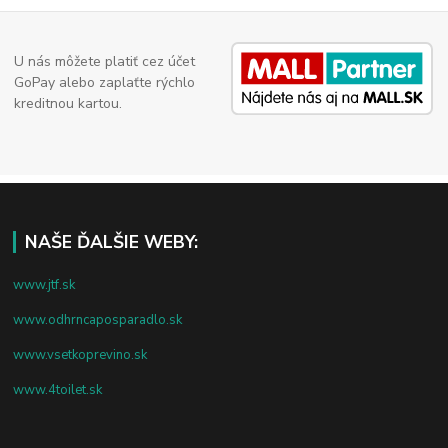
U nás môžete platiť cez účet
GoPay alebo zaplaťte rýchlo
kreditnou kartou.
NAŠE ĎALŠIE WEBY:
www.jtf.sk
www.odhrncaposparadlo.sk
www.vsetkoprevino.sk
www.4toilet.sk