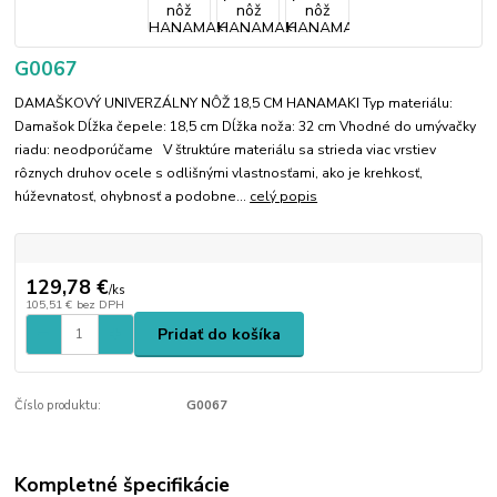
G0067
DAMAŠKOVÝ UNIVERZÁLNY NÔŽ 18,5 CM HANAMAKI Typ materiálu:
Damašok Dĺžka čepele: 18,5 cm Dĺžka noža: 32 cm Vhodné do umývačky
riadu: neodporúčame V štruktúre materiálu sa strieda viac vrstiev
rôznych druhov ocele s odlišnými vlastnosťami, ako je krehkosť,
húževnatosť, ohybnosť a podobne...
celý popis
129,78 €
/
ks
105,51 €
bez DPH
Pridať do košíka
Číslo produktu:
G0067
Kompletné špecifikácie