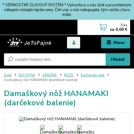
* VERNOSTNÝ ZĽAVOVÝ SYSTÉM * Vytvorte si u nás účet a pravidelnými
nákupmi získajte lepšie ceny. Čím viac u nás nakupujete, tým väčšiu zľavu
máte.
0
ks
za
0,00 €
Menu
Hľadať
Úvod
KUCHYŇA
VARENIE
NOŽE
Kuchárske nože
Damaškový nôž HANAMAKI (darčekové balenie)
Damaškový nôž HANAMAKI
(darčekové balenie)