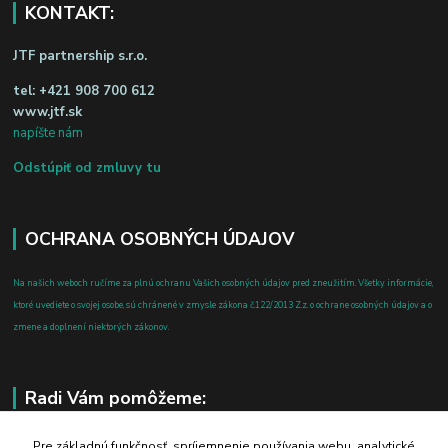
KONTAKT:
JTF partnership s.r.o.
tel:
+421 908 700 612
www.jtf.sk
napíšte nám
Odstúpiť od zmluvy tu
OCHRANA OSOBNÝCH ÚDAJOV
Na našich weboch ručíme za plnú ochranu Vašich osobných údajov pred zneužitím. Všetky informácie,
ktoré uvediete o svojej osobe, sú chránené v zmysle zákona č.122/2013 Z.z. o ochrane osobných údajov a o
zmene a doplnení niektorých zákonov.
Radi Vám pomôžeme:
+421 908 700 612
Pre základnú funkčnosť, spríjemnenie používania webu, analytické