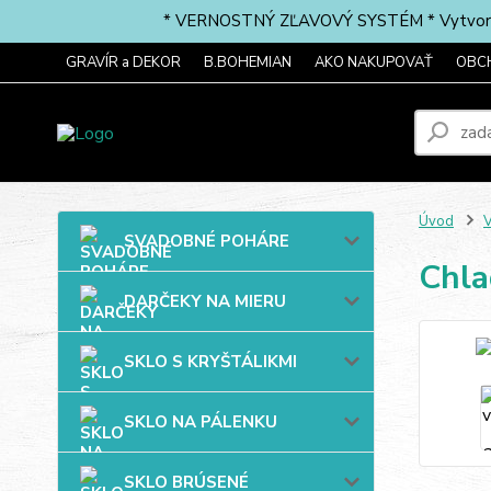
* VERNOSTNÝ ZĽAVOVÝ SYSTÉM * Vytvorte si 
GRAVÍR a DEKOR
B.BOHEMIAN
AKO NAKUPOVAŤ
OBC
Úvod
SVADOBNÉ POHÁRE
Chla
DARČEKY NA MIERU
SKLO S KRYŠTÁLIKMI
SKLO NA PÁLENKU
SKLO BRÚSENÉ