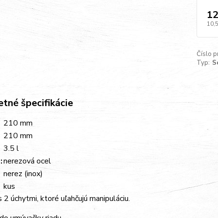
12
10,
Číslo p
Typ:
S
tné špecifikácie
210
mm
210
mm
3.5
l
:
nerezová ocel
nerez (inox)
kus
s 2 úchytmi, ktoré uľahčujú manipuláciu.