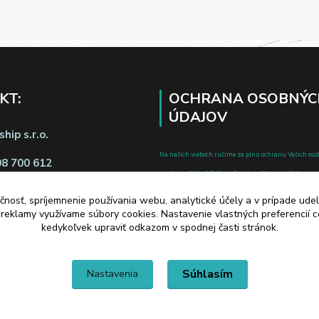
KT:
OCHRANA OSOBNÝC
ÚDAJOV
hip s.r.o.
Na našich weboch ručíme za plnú ochranu Vašich oso
08 700 612
pred zneužitím. Všetky informácie, ktoré uvediete o svoje
chránené v zmysle zákona č.122/2013 Z.z. o ochrane o
čnosť, spríjemnenie používania webu, analytické účely a v prípade udel
a o zmene a doplnení niektorých zákonov.
a reklamy využívame súbory cookies. Nastavenie vlastných preferencií 
d zmluvy tu
kedykoľvek upraviť odkazom v spodnej časti stránok.
Súhlasím
Nastavenia