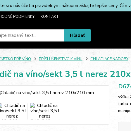
u nás účet a pravidelnými nákupmi získajte lepšie ceny. Čím via
HODNÉ PODMIENKY
KONTAKT
Hľadať
VŠETKO PRE VÍNO
PRÍSLUŠENSTVO K VÍNU
CHLADIACE NÁDOBY
dič na víno/sekt 3,5 l nerez 21
D67
výška 
farba: 
manipu