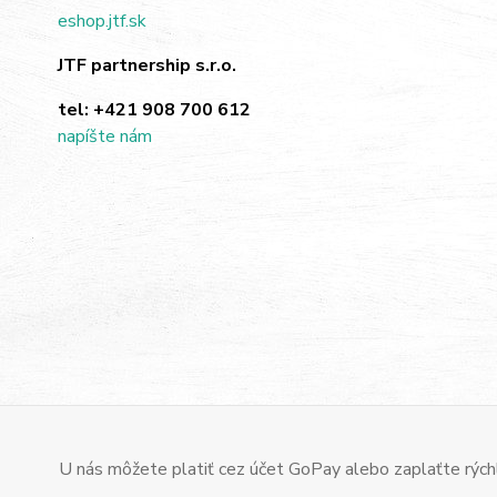
eshop.jtf.sk
JTF partnership s.r.o.
tel:
+421 908 700 612
napíšte nám
U nás môžete platiť cez účet GoPay alebo zaplaťte rýchl