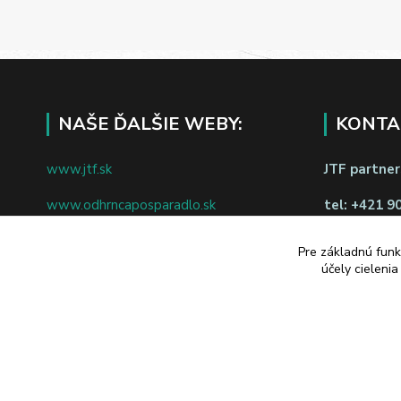
NAŠE ĎALŠIE WEBY:
KONTA
www.jtf.sk
JTF partners
www.odhrncaposparadlo.sk
tel:
+421 9
www.jtf.sk
www.vsetkoprevino.sk
napíšte nám
Pre základnú funk
účely cieleni
www.4toilet.sk
Odstúpiť o