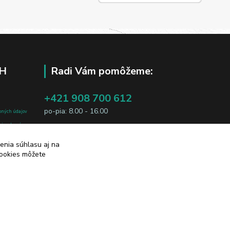
H
Radi Vám pomôžeme:
+421 908 700 612
po-pia: 8.00 - 16.00
bných údajov
j osobe, sú
business@jtf.sk
sobných údajov
enia súhlasu aj na
cookies môžete