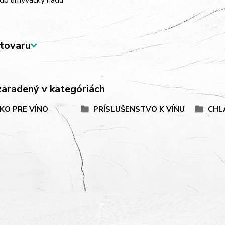
 do umývačky riadu
tovaru
zaradený v kategóriách
KO PRE VÍNO
PRÍSLUŠENSTVO K VÍNU
CHL