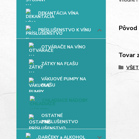
Vhodné i
DEKANTÁCIA VÍNA
Pôvod 
PRÍSLUŠENSTVO K VÍNU
OTVÁRAČE NA VÍNO
Tovar 
ZÁTKY NA FĽAŠU
VŠET
VÁKUOVÉ PUMPY NA
FĽAŠU
CHLADIACE NÁDOBY
OSTATNÉ
PRÍSLUŠENSTVO
DARČEKY a ALKOHOL