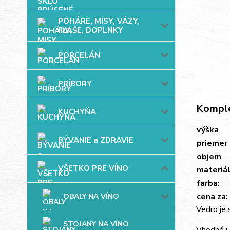
POHÁRE, MISY, VÁZY,
FĽAŠE, DOPLNKY
PORCELÁN
PRÍBORY
Komple
KUCHYŇA
výška
BÝVANIE a ZDRAVIE
priemer
objem
VŠETKO PRE VÍNO
materiál
farba:
cena za:
OBALY NA VÍNO
Vedro je 
STOJANY NA VÍNO