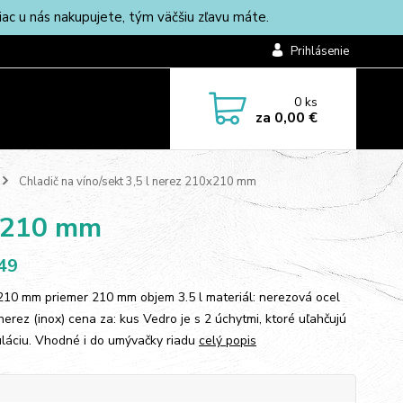
c u nás nakupujete, tým väčšiu zľavu máte.
Prihlásenie
0
ks
za
0,00 €
Chladič na víno/sekt 3,5 l nerez 210x210 mm
0x210 mm
49
210 mm priemer 210 mm objem 3.5 l materiál: nerezová ocel
nerez (inox) cena za: kus Vedro je s 2 úchytmi, ktoré uľahčujú
láciu. Vhodné i do umývačky riadu
celý popis