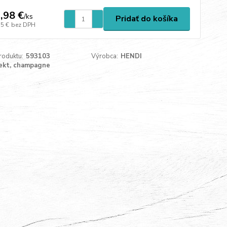
,98 €
/
ks
Pridať do košíka
55 €
bez DPH
roduktu:
593103
Výrobca:
HENDI
ekt, champagne