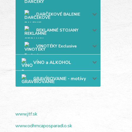
DARČEKOVÉ BALENIE
REKLAMNÉ STOJANY
VINOTÉKY Exclusive
VÍNO a ALKOHOL
GRAVÍROVANIE - motívy
www.jtf.sk
www.odhrncaposparadlo.sk