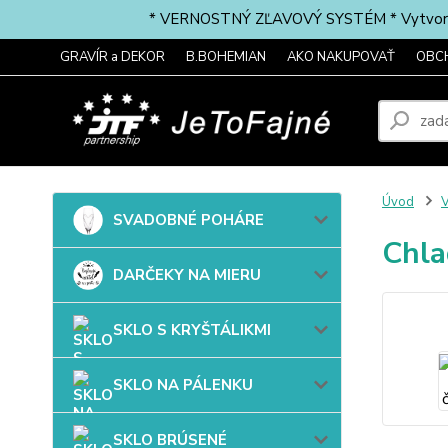
* VERNOSTNÝ ZĽAVOVÝ SYSTÉM * Vytvorte si 
GRAVÍR a DEKOR
B.BOHEMIAN
AKO NAKUPOVAŤ
OBC
Úvod
SVADOBNÉ POHÁRE
Chla
DARČEKY NA MIERU
SKLO S KRYŠTÁLIKMI
SKLO NA PÁLENKU
SKLO BRÚSENÉ