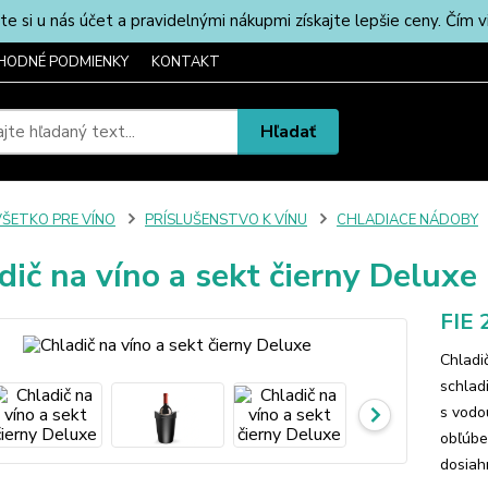
u nás účet a pravidelnými nákupmi získajte lepšie ceny. Čím via
HODNÉ PODMIENKY
KONTAKT
Hľadať
VŠETKO PRE VÍNO
PRÍSLUŠENSTVO K VÍNU
CHLADIACE NÁDOBY
dič na víno a sekt čierny Deluxe
FIE 
Chladi
schladi
s vodo
obľúbe
dosiah