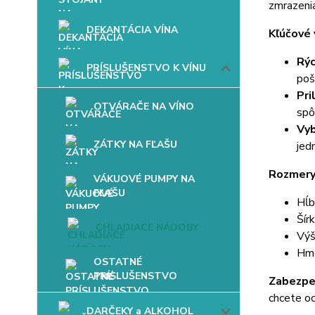
zmrazenia
DEKANTÁCIA VÍNA
Kľúčové 
Rýc
PRÍSLUŠENSTVO K VÍNU
poš
Pri
OTVÁRAČE NA VÍNO
spô
Vyb
ZÁTKY NA FĽAŠU
jed
Rozmery
VÁKUOVÉ PUMPY NA
FĽAŠU
Hĺb
Šír
CHLADIACE NÁDOBY
Výš
Hmo
OSTATNÉ
PRÍSLUŠENSTVO
Zabezpeč
chcete oc
DARČEKY a ALKOHOL