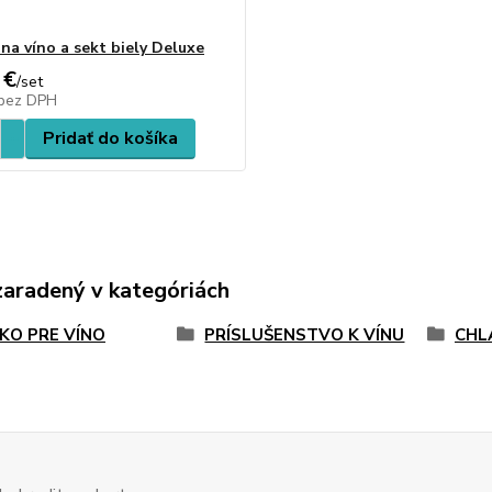
 na víno a sekt biely Deluxe
 €
/
set
bez DPH
Pridať do košíka
zaradený v kategóriách
KO PRE VÍNO
PRÍSLUŠENSTVO K VÍNU
CHL