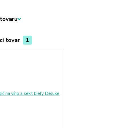
tovaru
ci tovar
1