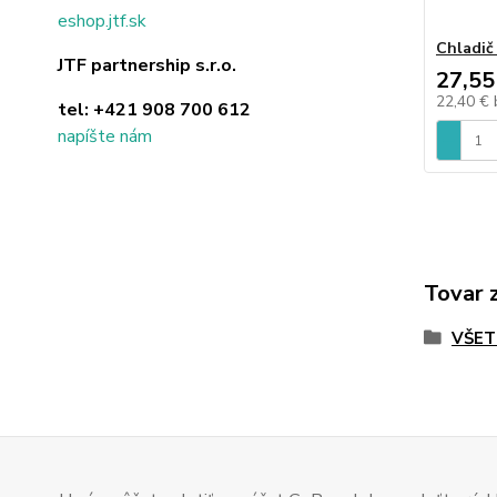
eshop.jtf.sk
Chladič
JTF partnership s.r.o.
27,55
22,40 €
tel:
+421 908 700 612
napíšte nám
Tovar 
VŠET