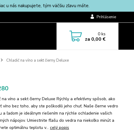
c u nás nakupujete, tým väčšiu zľavu máte.
Prihlásenie
0
ks
za
0,00 €
Chladič na víno a sekt čierny Deluxe
280
č na víno a sekt čierny Deluxe Rýchly a efektívny spôsob, ako
ť víno bez toho, aby ste poškodili jeho chuť. Naše čierne vedro
u a ľadom je ideálnym riešením na rýchle ochladenie vašich
ných nápojov. Umiestnite fľašu do vedra na niekoľko minút a
nete optimálnu teplotu v...
celý popis