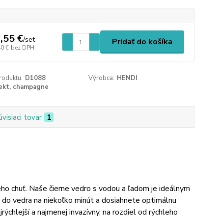
,55 €
/
set
Pridať do košíka
40 €
bez DPH
roduktu:
D1088
Výrobca:
HENDI
ekt, champagne
úvisiaci tovar
1
jeho chuť. Naše čierne vedro s vodou a ľadom je ideálnym
u do vedra na niekoľko minút a dosiahnete optimálnu
rýchlejší a najmenej invazívny, na rozdiel od rýchleho