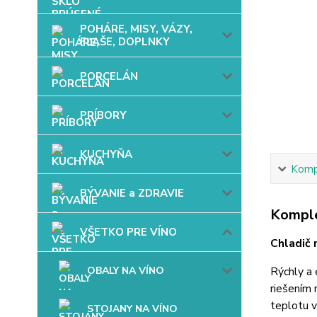
POHÁRE, MISY, VÁZY,
FĽAŠE, DOPLNKY
PORCELÁN
PRÍBORY
KUCHYŇA
Kompl
BÝVANIE a ZDRAVIE
Komple
VŠETKO PRE VÍNO
Chladič 
OBALY NA VÍNO
Rýchly a 
riešením 
teplotu v
STOJANY NA VÍNO