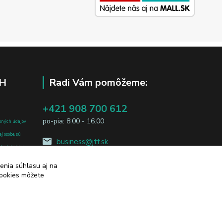
H
Radi Vám pomôžeme:
+421 908 700 612
po-pia: 8.00 - 16.00
bných údajov
j osobe, sú
business@jtf.sk
sobných údajov
enia súhlasu aj na
cookies môžete