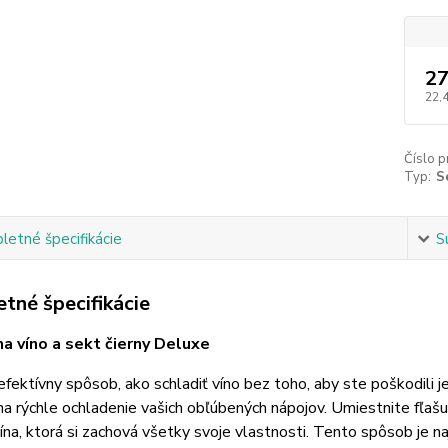
27
22,
Číslo p
Typ:
S
etné špecifikácie
S
tné špecifikácie
na víno a sekt čierny Deluxe
efektívny spôsob, ako schladiť víno bez toho, aby ste poškodili 
na rýchle ochladenie vašich obľúbených nápojov. Umiestnite fľaš
ína, ktorá si zachová všetky svoje vlastnosti. Tento spôsob je naj