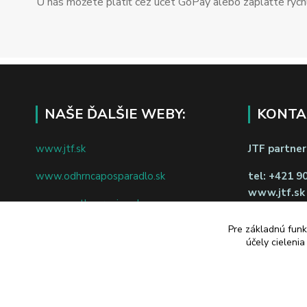
U nás môžete platiť cez účet GoPay alebo zaplaťte rýchl
NAŠE ĎALŠIE WEBY:
KONTA
www.jtf.sk
JTF partners
www.odhrncaposparadlo.sk
tel:
+421 9
www.jtf.sk
www.vsetkoprevino.sk
napíšte nám
Pre základnú funk
www.4toilet.sk
Odstúpiť o
účely cieleni