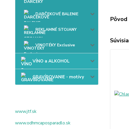
DARČEKOVÉ BALENIE
Pôvod 
REKLAMNÉ STOJANY
Súvisia
VINOTÉKY Exclusive
VÍNO a ALKOHOL
GRAVÍROVANIE - motívy
www.jtf.sk
www.odhrncaposparadlo.sk