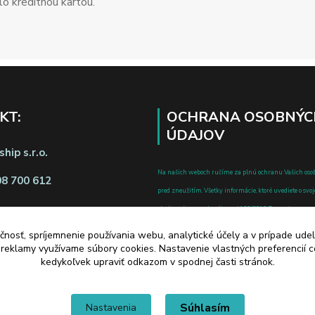
o kreditnou kartou.
KT:
OCHRANA OSOBNÝC
ÚDAJOV
hip s.r.o.
Na našich weboch ručíme za plnú ochranu Vašich oso
08 700 612
pred zneužitím. Všetky informácie, ktoré uvediete o svoje
chránené v zmysle zákona č.122/2013 Z.z. o ochrane o
a o zmene a doplnení niektorých zákonov.
čnosť, spríjemnenie používania webu, analytické účely a v prípade udel
d zmluvy tu
a reklamy využívame súbory cookies. Nastavenie vlastných preferencií 
kedykoľvek upraviť odkazom v spodnej časti stránok.
Súhlasím
Nastavenia