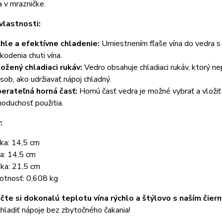
 v mrazničke.
vlastnosti:
hle a efektívne chladenie:
Umiestnením fľaše vína do vedra 
kodenia chuti vína.
ložený chladiaci rukáv:
Vedro obsahuje chladiaci rukáv, ktorý ne
sob, ako udržiavať nápoj chladný.
erateľná horná časť:
Hornú časť vedra je možné vybrať a vložiť 
noduchosť použitia.
:
ka: 14,5 cm
ka: 14,5 cm
ka: 21,5 cm
tnosť: 0,608 kg
te si dokonalú teplotu vína rýchlo a štýlovo s naším čie
hladiť nápoje bez zbytočného čakania!