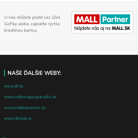
U nás môžete platiť cez účet
GoPay alebo zaplaťte rýchlo
kreditnou kartou.
NAŠE ĎALŠIE WEBY:
www.jtf.sk
www.odhrncaposparadlo.sk
www.vsetkoprevino.sk
www.4toilet.sk