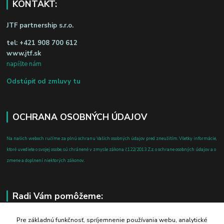
KONTAKT:
JTF partnership s.r.o.
tel:
+421 908 700 612
www.jtf.sk
napíšte nám
Odstúpiť od zmluvy tu
OCHRANA OSOBNÝCH ÚDAJOV
Na našich weboch ručíme za plnú ochranu Vašich osobných údajov pred zneužitím. Všetky informácie,
ktoré uvediete o svojej osobe, sú chránené v zmysle zákona č.122/2013 Z.z. o ochrane osobných údajov a o
zmene a doplnení niektorých zákonov.
Radi Vám pomôžeme:
+421 908 700 612
Pre základnú funkčnosť, spríjemnenie používania webu, analytické