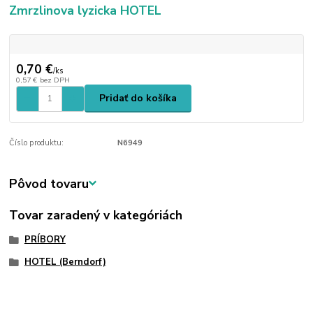
Zmrzlinova lyzicka HOTEL
0,70 €
/
ks
0,57 €
bez DPH
Pridať do košíka
Číslo produktu:
N6949
Pôvod tovaru
Tovar zaradený v kategóriách
PRÍBORY
HOTEL (Berndorf)