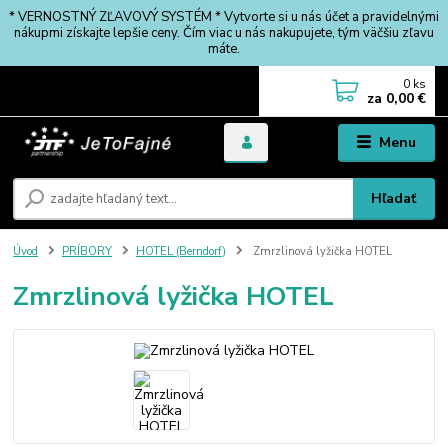
* VERNOSTNÝ ZĽAVOVÝ SYSTÉM * Vytvorte si u nás účet a pravidelnými
nákupmi získajte lepšie ceny. Čím viac u nás nakupujete, tým väčšiu zľavu
máte.
0
ks
za
0,00 €
Menu
Hľadať
Úvod
PRÍBORY
HOTEL (Berndorf)
Zmrzlinová lyžička HOTEL
Zmrzlinová lyžička HOTEL