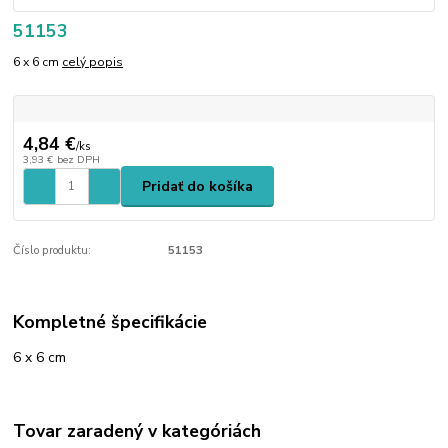
51153
6 x 6 cm
celý popis
4,84 €
/
ks
3,93 €
bez DPH
Pridať do košíka
Číslo produktu:
51153
Kompletné špecifikácie
6 x 6 cm
Tovar zaradený v kategóriách