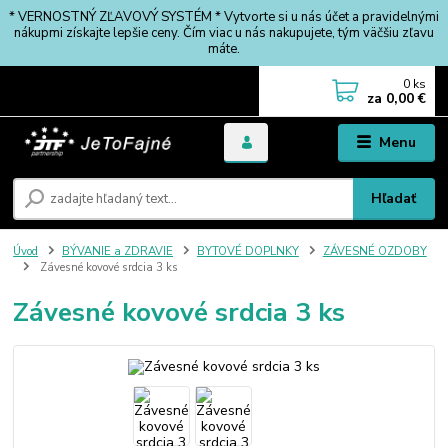
* VERNOSTNÝ ZĽAVOVÝ SYSTÉM * Vytvorte si u nás účet a pravidelnými
nákupmi získajte lepšie ceny. Čím viac u nás nakupujete, tým väčšiu zľavu
máte.
0
ks
za
0,00 €
Menu
Hľadať
Úvod
BÝVANIE a ZDRAVIE
BYTOVÉ DOPLNKY
ZÁVESNÉ OZDOBY
Závesné kovové srdcia 3 ks
Závesné kovové srdcia 3 ks