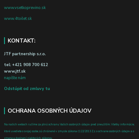
www.vsetkoprevino.sk
www.4toilet.sk
KONTAKT:
JTF partnership s.r.o.
tel:
+421 908 700 612
www.jtf.sk
napíšte nám
Odstúpiť od zmluvy tu
OCHRANA OSOBNÝCH ÚDAJOV
Na našich weboch ručíme za plnú ochranu Vašich osobných údajov pred zneužitím. Všetky informácie,
ktoré uvediete o svojej osobe, sú chránené v zmysle zákona č.122/2013 Z.z. o ochrane osobných údajov a o
zmene a doplnení niektorých zákonov.