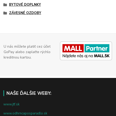
BYTOVÉ DOPLNKY
ZÁVESNÉ OZDOBY
U nás môžete platiť cez účet
GoPay alebo zaplaťte rýchlo
kreditnou kartou.
NAŠE ĎALŠIE WEBY:
www.jtf.sk
www.odhrncaposparadlo.sk