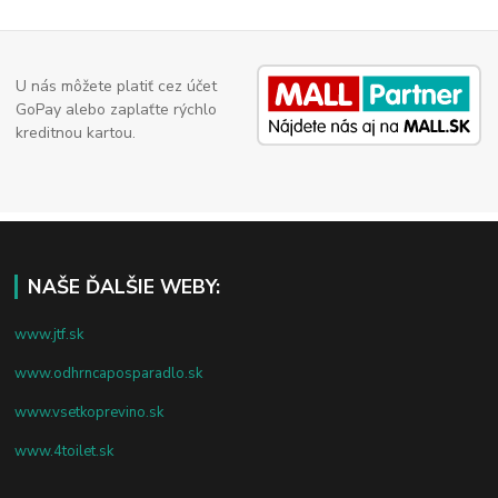
U nás môžete platiť cez účet
GoPay alebo zaplaťte rýchlo
kreditnou kartou.
NAŠE ĎALŠIE WEBY:
www.jtf.sk
www.odhrncaposparadlo.sk
www.vsetkoprevino.sk
www.4toilet.sk