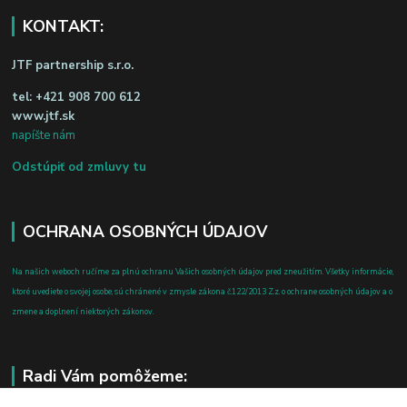
KONTAKT:
JTF partnership s.r.o.
tel:
+421 908 700 612
www.jtf.sk
napíšte nám
Odstúpiť od zmluvy tu
OCHRANA OSOBNÝCH ÚDAJOV
Na našich weboch ručíme za plnú ochranu Vašich osobných údajov pred zneužitím. Všetky informácie,
ktoré uvediete o svojej osobe, sú chránené v zmysle zákona č.122/2013 Z.z. o ochrane osobných údajov a o
zmene a doplnení niektorých zákonov.
Radi Vám pomôžeme: