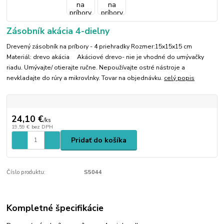
Zásobník akácia 4-dielny
Drevený zásobník na príbory - 4 priehradky Rozmer:15x15x15 cm
Materiál: drevo akácia Akáciové drevo- nie je vhodné do umývačky
riadu. Umývajte/ otierajte ručne. Nepoužívajte ostré nástroje a
nevkladajte do rúry a mikrovlnky. Tovar na objednávku.
celý popis
24,10 €
/
ks
19,59 €
bez DPH
Pridať do košíka
Číslo produktu:
S5044
Kompletné špecifikácie