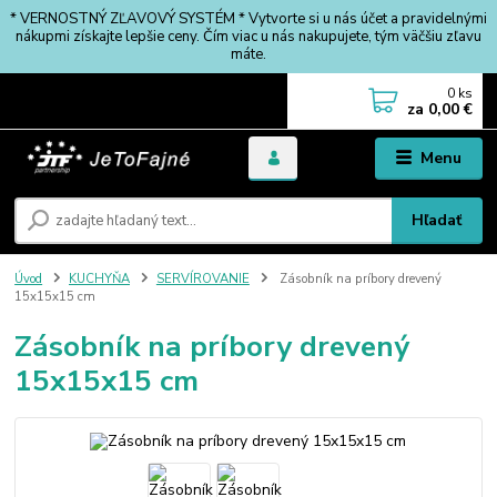
* VERNOSTNÝ ZĽAVOVÝ SYSTÉM * Vytvorte si u nás účet a pravidelnými
nákupmi získajte lepšie ceny. Čím viac u nás nakupujete, tým väčšiu zľavu
máte.
0
ks
za
0,00 €
Menu
Hľadať
Úvod
KUCHYŇA
SERVÍROVANIE
Zásobník na príbory drevený
15x15x15 cm
Zásobník na príbory drevený
15x15x15 cm