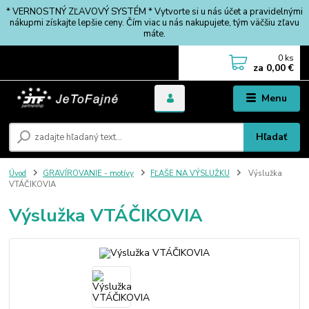
* VERNOSTNÝ ZĽAVOVÝ SYSTÉM * Vytvorte si u nás účet a pravidelnými
nákupmi získajte lepšie ceny. Čím viac u nás nakupujete, tým väčšiu zľavu
máte.
0
ks
za
0,00 €
Menu
Hľadať
Úvod
GRAVÍROVANIE - motívy
FĽAŠE NA VÝSLUŽKU
Výslužka
VTÁČIKOVIA
Výslužka VTÁČIKOVIA