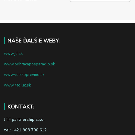
NAŠE ĎALŠIE WEBY:
www.jtf.sk
www.odhrncaposparadlo.sk
www.vsetkoprevino.sk
www.4toilet.sk
KONTAKT:
JTF partnership s.r.o.
tel:
+421 908 700 612