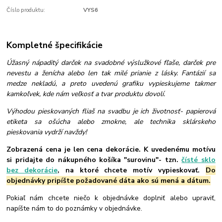
Číslo produktu:
VYS6
Kompletné špecifikácie
Úžasný nápaditý darček na svadobné výslužkové fľaše, darček pre
nevestu a ženícha alebo len tak milé prianie z lásky. Fantázií sa
medze nekladú, a preto uvedenú grafiku vypieskujeme takmer
kamkoľvek, kde nám veľkosť a tvar produktu dovolí.
Výhodou pieskovaných fliaš na svadbu je ich životnosť- papierová
etiketa sa ošúcha alebo zmokne, ale technika sklárskeho
pieskovania vydrží navždy!
Zobrazená cena je len cena dekorácie. K uvedenému motívu
si pridajte do nákupného košíka "surovinu"- tzn.
čísté sklo
bez dekorácie
, na ktoré chcete motív vypieskovať.
Do
objednávky pripíšte požadované dáta ako sú mená a dátum.
Pokiaľ nám chcete niečo k objednávke doplniť alebo upraviť,
napíšte nám to do poznámky v objednávke.