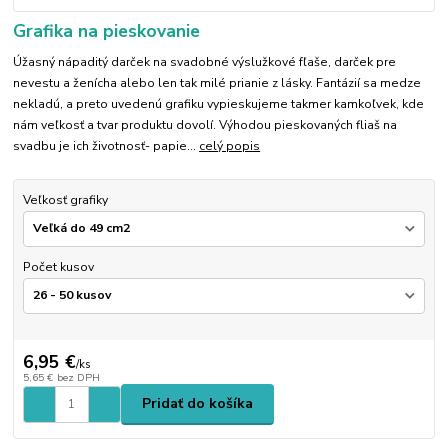
Grafika na pieskovanie
Úžasný nápaditý darček na svadobné výslužkové fľaše, darček pre
nevestu a ženícha alebo len tak milé prianie z lásky. Fantázií sa medze
nekladú, a preto uvedenú grafiku vypieskujeme takmer kamkoľvek, kde
nám veľkosť a tvar produktu dovolí. Výhodou pieskovaných fliaš na
svadbu je ich životnosť- papie...
celý popis
Veľkosť grafiky
Počet kusov
6,95 €
/
ks
5,65 €
bez DPH
Pridať do košíka