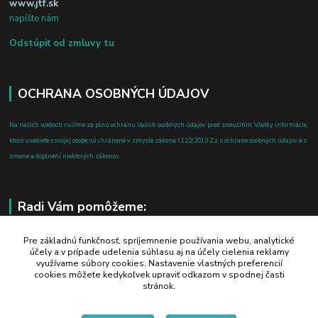
www.jtf.sk
napíšte nám
Odstúpiť od zmluvy tu
OCHRANA OSOBNÝCH ÚDAJOV
Na našich weboch ručíme za plnú ochranu Vašich osobných údajov pred zneužitím. Všetky informácie,
ktoré uvediete o svojej osobe, sú chránené v zmysle zákona č.122/2013 Z.z. o ochrane osobných údajov a o
zmene a doplnení niektorých zákonov.
Radi Vám pomôžeme:
+421 908 700 612
Pre základnú funkčnosť, spríjemnenie používania webu, analytické
účely a v prípade udelenia súhlasu aj na účely cielenia reklamy
po-pia: 8.00 - 16.00
využívame súbory cookies. Nastavenie vlastných preferencií
cookies môžete kedykoľvek upraviť odkazom v spodnej časti
business@jtf.sk
stránok.