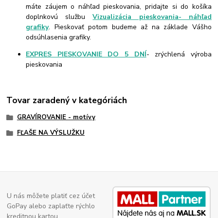
máte záujem o náhľad pieskovania, pridajte si do košíka
doplnkovú službu
Vizualizácia pieskovania- náhľad
grafiky
. Pieskovať potom budeme až na základe Vášho
odsúhlasenia grafiky.
EXPRES PIESKOVANIE DO 5 DNÍ
- zrýchlená výroba
pieskovania
Tovar zaradený v kategóriách
GRAVÍROVANIE - motívy
FĽAŠE NA VÝSLUŽKU
U nás môžete platiť cez účet
GoPay alebo zaplaťte rýchlo
kreditnou kartou.