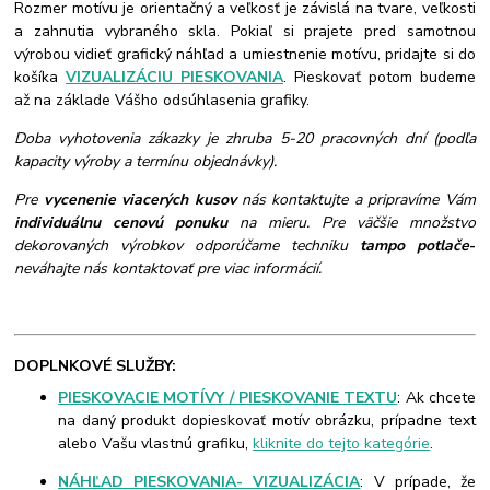
Rozmer motívu je orientačný a veľkosť je závislá na tvare, veľkosti
a zahnutia vybraného skla. Pokiaľ si prajete pred samotnou
výrobou vidieť grafický náhľad a umiestnenie motívu, pridajte si do
košíka
VIZUALIZÁCIU PIESKOVANIA
. Pieskovať potom budeme
až na základe Vášho odsúhlasenia grafiky.
Doba vyhotovenia zákazky je zhruba 5-20 pracovných dní (podľa
kapacity výroby a termínu objednávky).
Pre
vycenenie viacerých kusov
nás kontaktujte a pripravíme Vám
individuálnu cenovú ponuku
na mieru. Pre väčšie množstvo
dekorovaných výrobkov odporúčame techniku
tampo potlače
-
neváhajte nás kontaktovať pre viac informácií.
DOPLNKOVÉ SLUŽBY:
PIESKOVACIE MOTÍVY / PIESKOVANIE TEXTU
: Ak chcete
na daný produkt dopieskovať motív obrázku, prípadne text
alebo Vašu vlastnú grafiku,
kliknite do tejto kategórie
.
NÁHĽAD PIESKOVANIA- VIZUALIZÁCIA
: V prípade, že