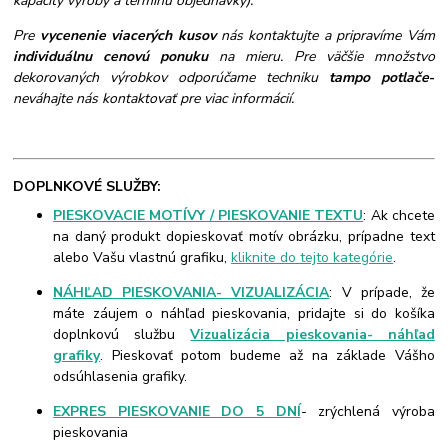
kapacity výroby a termínu objednávky).
Pre
vycenenie viacerých kusov
nás kontaktujte a pripravíme Vám
individuálnu cenovú ponuku
na mieru. Pre väčšie množstvo
dekorovaných výrobkov odporúčame techniku
tampo potlače
-
neváhajte nás kontaktovať pre viac informácií.
DOPLNKOVÉ SLUŽBY:
PIESKOVACIE MOTÍVY / PIESKOVANIE TEXTU
: Ak chcete
na daný produkt dopieskovať motív obrázku, prípadne text
alebo Vašu vlastnú grafiku,
kliknite do tejto kategórie
.
NÁHĽAD PIESKOVANIA- VIZUALIZÁCIA
: V prípade, že
máte záujem o náhľad pieskovania, pridajte si do košíka
doplnkovú službu
Vizualizácia pieskovania- náhľad
grafiky
. Pieskovať potom budeme až na základe Vášho
odsúhlasenia grafiky.
EXPRES PIESKOVANIE DO 5 DNÍ
- zrýchlená výroba
pieskovania