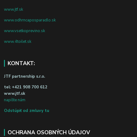
www.jtf.sk
www.odhrncaposparadlo.sk
www.vsetkoprevino.sk
www.4toilet.sk
KONTAKT:
JTF partnership s.r.o.
tel:
+421 908 700 612
www.jtf.sk
napíšte nám
Odstúpiť od zmluvy tu
OCHRANA OSOBNÝCH ÚDAJOV