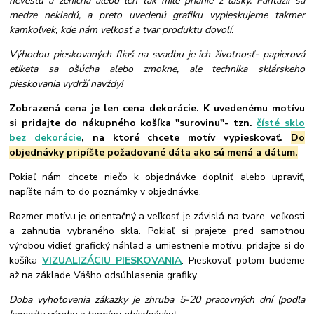
nevestu a ženícha alebo len tak milé prianie z lásky. Fantázií sa
medze nekladú, a preto uvedenú grafiku vypieskujeme takmer
kamkoľvek, kde nám veľkosť a tvar produktu dovolí.
Výhodou pieskovaných fliaš na svadbu je ich životnosť- papierová
etiketa sa ošúcha alebo zmokne, ale technika sklárskeho
pieskovania vydrží navždy!
Zobrazená cena je len cena dekorácie. K uvedenému motívu
si pridajte do nákupného košíka "surovinu"- tzn.
čísté sklo
bez dekorácie
, na ktoré chcete motív vypieskovať.
Do
objednávky pripíšte požadované dáta ako sú mená a dátum.
Pokiaľ nám chcete niečo k objednávke doplniť alebo upraviť,
napíšte nám to do poznámky v objednávke.
Rozmer motívu je orientačný a veľkosť je závislá na tvare, veľkosti
a zahnutia vybraného skla. Pokiaľ si prajete pred samotnou
výrobou vidieť grafický náhľad a umiestnenie motívu, pridajte si do
košíka
VIZUALIZÁCIU PIESKOVANIA
. Pieskovať potom budeme
až na základe Vášho odsúhlasenia grafiky.
Doba vyhotovenia zákazky je zhruba 5-20 pracovných dní (podľa