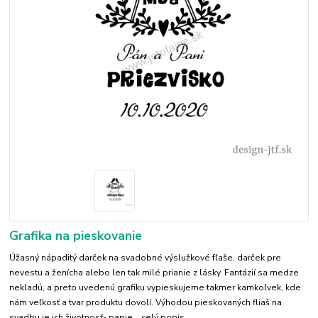
Grafika na pieskovanie
Úžasný nápaditý darček na svadobné výslužkové fľaše, darček pre
nevestu a ženícha alebo len tak milé prianie z lásky. Fantázií sa medze
nekladú, a preto uvedenú grafiku vypieskujeme takmer kamkoľvek, kde
nám veľkosť a tvar produktu dovolí. Výhodou pieskovaných fliaš na
svadbu je ich životnosť- papie...
celý popis