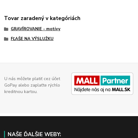
Tovar zaradený v kategóriách
GRAVÍROVANIE - motívy
FĽAŠE NA VÝSLUŽKU
U nás môžete platiť cez účet
GoPay alebo zaplaťte rýchlo
kreditnou kartou.
NAŠE ĎALŠIE WEBY: