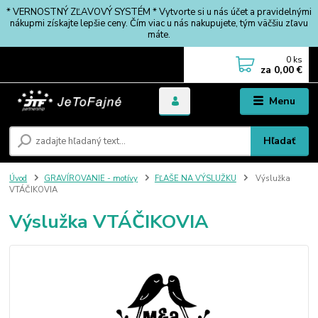
* VERNOSTNÝ ZĽAVOVÝ SYSTÉM * Vytvorte si u nás účet a pravidelnými
nákupmi získajte lepšie ceny. Čím viac u nás nakupujete, tým väčšiu zľavu
máte.
0
ks
za
0,00 €
Menu
Hľadať
Úvod
GRAVÍROVANIE - motívy
FĽAŠE NA VÝSLUŽKU
Výslužka
VTÁČIKOVIA
Výslužka VTÁČIKOVIA