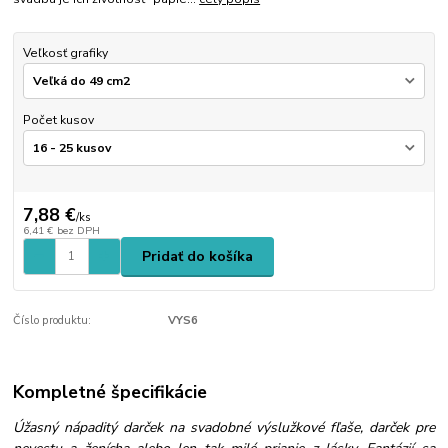
Veľkosť grafiky
Počet kusov
7,88 €
/
ks
6,41 €
bez DPH
Pridať do košíka
Číslo produktu:
VYS6
Kompletné špecifikácie
Úžasný nápaditý darček na svadobné výslužkové fľaše, darček pre