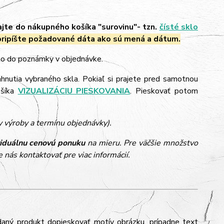
ajte do nákupného košíka "surovinu"- tzn.
čísté sklo
ripíšte požadované dáta ako sú mená a dátum.
 to do poznámky v objednávke.
ahnutia vybraného skla. Pokiaľ si prajete pred samotnou
ošíka
VIZUALIZÁCIU PIESKOVANIA
. Pieskovať potom
y výroby a termínu objednávky).
viduálnu cenovú ponuku
na mieru. Pre väčšie množstvo
 nás kontaktovať pre viac informácií.
daný produkt dopieskovať motív obrázku, prípadne text