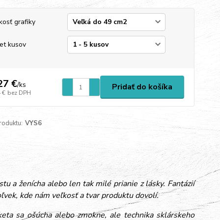
kosť grafiky
et kusov
27 €
/
ks
Pridať do košíka
 €
bez DPH
roduktu:
VYS6
 a ženícha alebo len tak milé prianie z lásky. Fantázií
vek, kde nám veľkosť a tvar produktu dovolí.
iketa sa ošúcha alebo zmokne, ale technika sklárskeho