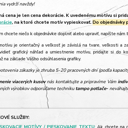
ia vydrží navždy!
á cena je len cena dekorácie. K uvedenému motívu si prid
orácie
, na ktoré chcete motív vypieskovať.
Do objednávky p
m chcete niečo k objednávke doplniť alebo upraviť, napíšte nám
tívu je orientačný a veľkosť je závislá na tvare, veľkosti a z
vidieť grafický náhľad a umiestnenie motívu, pridajte si do k
 na základe Vášho odsúhlasenia grafiky.
otovenia zákazky je zhruba 5-20 pracovných dní (podľa kapacit
nenie viacerých kusov
nás kontaktujte a pripravíme Vám
indi
ných výrobkov odporúčame techniku
tampo potlače
-
neváhajte
OVÉ SLUŽBY:
ESKOVACIE MOTÍVY / PIESKOVANIE TEXTU
: Ak chcete na 