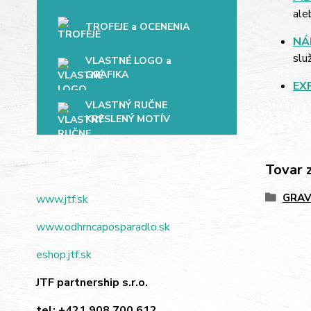
ale
TROFEJE a OCENENIA
NÁ
slu
VLASTNÉ LOGO a
GRAFIKA
EX
VLASTNÝ RUČNE
KRESLENÝ MOTÍV
Tovar 
GRAV
www.jtf.sk
www.odhrncaposparadlo.sk
eshop.jtf.sk
JTF partnership s.r.o.
tel:
+421 908 700 612