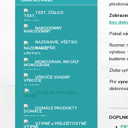
pieskovan
TEXT, ČÍSLICE
Zobrazen
bez dek
NARODENINY
Pokiaľ ná
NAZDRAVIE, VŠETKO
Rozmer mo
NAJLEPŠIE
výrobou 
budeme až
MONOGRAM, INICIÁLY
Doba vyh
VÝROČIE SVADBY
Pre
vyce
dekorova
FĽAŠE NA VÝSLUŽKU
DOMÁCE PRODUKTY
DOPLNK
VTIPNÉ a PRÍLEŽITOSTNÉ
PI