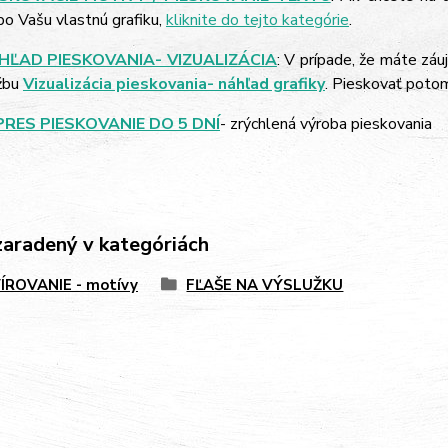
bo Vašu vlastnú grafiku,
kliknite do tejto kategórie
.
HĽAD PIESKOVANIA- VIZUALIZÁCIA
: V prípade, že máte záu
žbu
Vizualizácia pieskovania- náhľad grafiky
. Pieskovať poto
PRES PIESKOVANIE DO 5 DNÍ
- zrýchlená výroba pieskovania
zaradený v kategóriách
ÍROVANIE - motívy
FĽAŠE NA VÝSLUŽKU