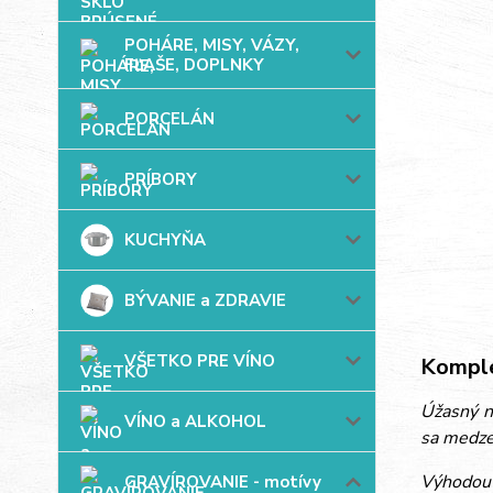
POHÁRE, MISY, VÁZY,
FĽAŠE, DOPLNKY
PORCELÁN
PRÍBORY
KUCHYŇA
BÝVANIE a ZDRAVIE
VŠETKO PRE VÍNO
Komple
Úžasný ná
VÍNO a ALKOHOL
sa medze
Výhodou 
GRAVÍROVANIE - motívy