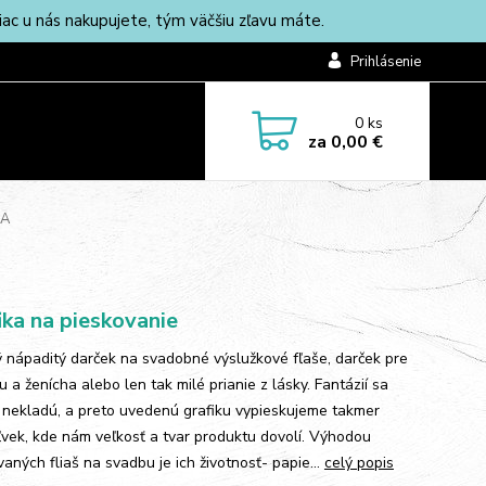
c u nás nakupujete, tým väčšiu zľavu máte.
Prihlásenie
0
ks
za
0,00 €
IA
ika na pieskovanie
 nápaditý darček na svadobné výslužkové fľaše, darček pre
 a ženícha alebo len tak milé prianie z lásky. Fantázií sa
nekladú, a preto uvedenú grafiku vypieskujeme takmer
vek, kde nám veľkosť a tvar produktu dovolí. Výhodou
aných fliaš na svadbu je ich životnosť- papie...
celý popis