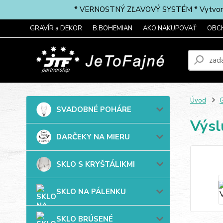
* VERNOSTNÝ ZĽAVOVÝ SYSTÉM * Vytvorte si 
GRAVÍR a DEKOR
B.BOHEMIAN
AKO NAKUPOVAŤ
OBC
Úvod
G
SVADOBNÉ POHÁRE
Výs
DARČEKY NA MIERU
SKLO S KRYŠTÁLIKMI
SKLO NA PÁLENKU
SKLO BRÚSENÉ