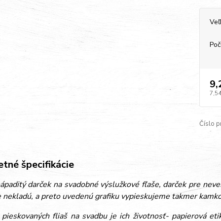
Veľ
Poč
9,
7,54
Číslo p
tné špecifikácie
paditý darček na svadobné výslužkové fľaše, darček pre nevestu
 nekladú, a preto uvedenú grafiku vypieskujeme takmer kamkoľ
pieskovaných fliaš na svadbu je ich životnosť- papierová et