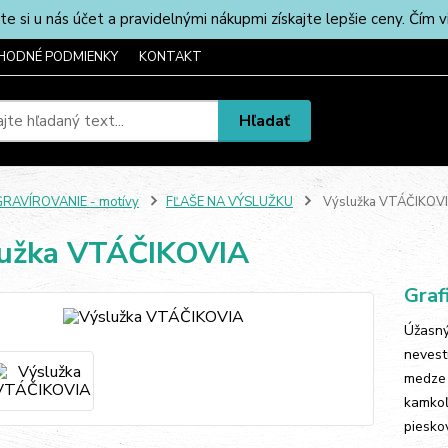
u nás účet a pravidelnými nákupmi získajte lepšie ceny. Čím via
HODNÉ PODMIENKY
KONTAKT
Hľadať
RAVÍROVANIE - motívy
FĽAŠE NA VÝSLUŽKU
Výslužka VTÁČIKOV
lužka VTÁČIKOVIA
Graf
Úžasný
nevestu
medze 
kamkoľ
pieskov