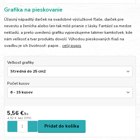
Grafika na pieskovanie
Úžasný nápaditý darček na svadobné výslužkové fľaše, darček pre
nevestu a ženícha alebo len tak milé prianie z lásky. Fantázií sa medze
nekladú, a preto uvedenú grafiku vypieskujeme takmer kamkoľvek, kde
nám veľkosť a tvar produktu dovolí. Výhodou pieskovaných fliaš na
svadbu je ich životnosť- papie...
celý popis
Veľkosť grafiky
Počet kusov
5,56 €
/
ks
4,52 €
bez DPH
Pridať do košíka