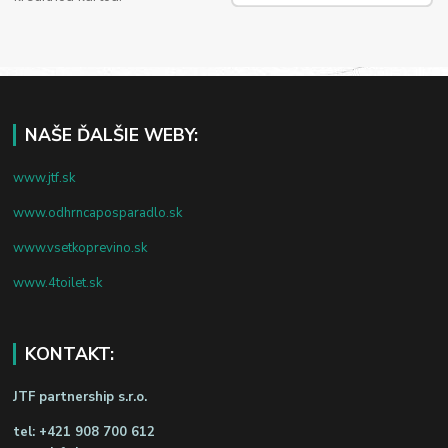
NAŠE ĎALŠIE WEBY:
www.jtf.sk
www.odhrncaposparadlo.sk
www.vsetkoprevino.sk
www.4toilet.sk
KONTAKT:
JTF partnership s.r.o.
tel:
+421 908 700 612