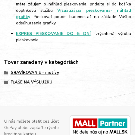
máte záujem o náhľad pieskovania, pridajte si do košíka
doplnkovú službu
Vizualizácia pieskovania- náhľad
grafiky
. Pieskovať potom budeme až na základe Vášho
odsúhlasenia grafiky.
EXPRES PIESKOVANIE DO 5 DNÍ
- zrýchlená výroba
pieskovania
Tovar zaradený v kategóriách
GRAVÍROVANIE - motívy
FĽAŠE NA VÝSLUŽKU
U nás môžete platiť cez účet
GoPay alebo zaplaťte rýchlo
kreditnou kartou.