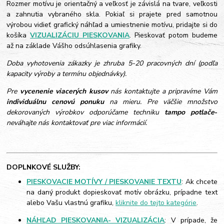
Rozmer motívu je orientačný a veľkosť je závislá na tvare, veľkosti
a zahnutia vybraného skla. Pokiaľ si prajete pred samotnou
výrobou vidieť grafický náhľad a umiestnenie motívu, pridajte si do
košíka
VIZUALIZÁCIU PIESKOVANIA
. Pieskovať potom budeme
až na základe Vášho odsúhlasenia grafiky.
Doba vyhotovenia zákazky je zhruba 5-20 pracovných dní (podľa
kapacity výroby a termínu objednávky).
Pre
vycenenie viacerých kusov
nás kontaktujte a pripravíme Vám
individuálnu cenovú ponuku
na mieru. Pre väčšie množstvo
dekorovaných výrobkov odporúčame techniku
tampo potlače
-
neváhajte nás kontaktovať pre viac informácií.
DOPLNKOVÉ SLUŽBY:
PIESKOVACIE MOTÍVY / PIESKOVANIE TEXTU
: Ak chcete
na daný produkt dopieskovať motív obrázku, prípadne text
alebo Vašu vlastnú grafiku,
kliknite do tejto kategórie
.
NÁHĽAD PIESKOVANIA- VIZUALIZÁCIA
: V prípade, že