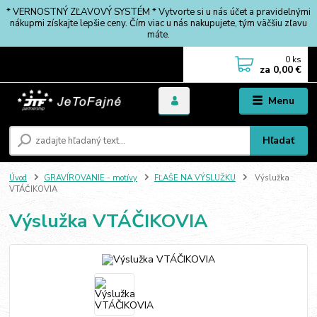
* VERNOSTNÝ ZĽAVOVÝ SYSTÉM * Vytvorte si u nás účet a pravidelnými
nákupmi získajte lepšie ceny. Čím viac u nás nakupujete, tým väčšiu zľavu
máte.
0
ks
za
0,00 €
Menu
Hľadať
Úvod
GRAVÍROVANIE - motívy
FĽAŠE NA VÝSLUŽKU
Výslužka
VTÁČIKOVIA
Výslužka VTÁČIKOVIA