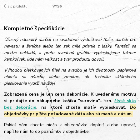
Číslo produktu:
VYS6
Kompletné špecifikácie
Úžasný nápaditý darček na svadobné výslužkové fľaše, darček pre
nevestu a ženícha alebo len tak milé prianie z lásky. Fantázií sa
medze nekladú, a preto uvedenú grafiku vypieskujeme takmer
kamkoľvek, kde nám veľkosť a tvar produktu dovolí.
Výhodou pieskovaných fliaš na svadbu je ich životnosť- papierová
etiketa sa ošúcha alebo zmokne, ale technika sklárskeho
pieskovania vydrží navždy!
Zobrazená cena je len cena dekorácie. K uvedenému motívu
si pridajte do nákupného košíka "surovinu"- tzn.
čísté sklo
bez dekorácie
, na ktoré chcete motív vypieskovať.
Do
objednávky pripíšte požadované dáta ako sú mená a dátum.
Pokiaľ nám chcete niečo k objednávke doplniť alebo upraviť,
napíšte nám to do poznámky v objednávke.