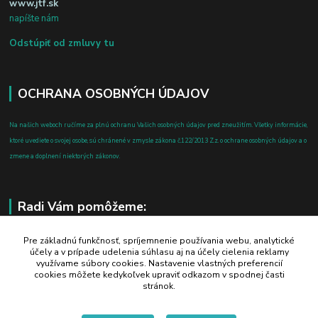
www.jtf.sk
napíšte nám
Odstúpiť od zmluvy tu
OCHRANA OSOBNÝCH ÚDAJOV
Na našich weboch ručíme za plnú ochranu Vašich osobných údajov pred zneužitím. Všetky informácie,
ktoré uvediete o svojej osobe, sú chránené v zmysle zákona č.122/2013 Z.z. o ochrane osobných údajov a o
zmene a doplnení niektorých zákonov.
Radi Vám pomôžeme:
+421 908 700 612
Pre základnú funkčnosť, spríjemnenie používania webu, analytické
účely a v prípade udelenia súhlasu aj na účely cielenia reklamy
po-pia: 8.00 - 16.00
využívame súbory cookies. Nastavenie vlastných preferencií
cookies môžete kedykoľvek upraviť odkazom v spodnej časti
business@jtf.sk
stránok.