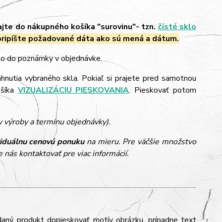
ajte do nákupného košíka "surovinu"- tzn.
čísté sklo
ripíšte požadované dáta ako sú mená a dátum.
 to do poznámky v objednávke.
ahnutia vybraného skla. Pokiaľ si prajete pred samotnou
ošíka
VIZUALIZÁCIU PIESKOVANIA
. Pieskovať potom
y výroby a termínu objednávky).
viduálnu cenovú ponuku
na mieru. Pre väčšie množstvo
 nás kontaktovať pre viac informácií.
daný produkt dopieskovať motív obrázku, prípadne text