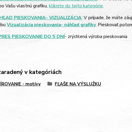
bo Vašu vlastnú grafiku,
kliknite do tejto kategórie
.
HĽAD PIESKOVANIA- VIZUALIZÁCIA
: V prípade, že máte záu
žbu
Vizualizácia pieskovania- náhľad grafiky
. Pieskovať poto
PRES PIESKOVANIE DO 5 DNÍ
- zrýchlená výroba pieskovania
zaradený v kategóriách
ÍROVANIE - motívy
FĽAŠE NA VÝSLUŽKU