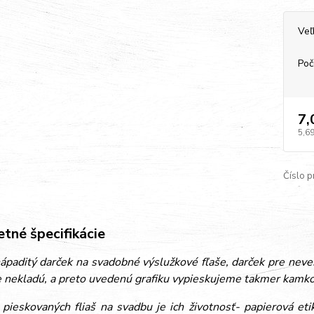
Veľ
Poč
7,
5,69
Číslo p
tné špecifikácie
paditý darček na svadobné výslužkové fľaše, darček pre nevestu
 nekladú, a preto uvedenú grafiku vypieskujeme takmer kamkoľ
pieskovaných fliaš na svadbu je ich životnosť- papierová et