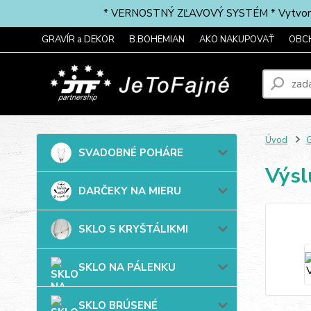
* VERNOSTNÝ ZĽAVOVÝ SYSTÉM * Vytvorte si 
GRAVÍR a DEKOR
B.BOHEMIAN
AKO NAKUPOVAŤ
OBC
Úvod
G
SVADOBNÉ POHÁRE
Výs
DARČEKY NA MIERU
SKLO S KRYŠTÁLIKMI
SKLO NA PÁLENKU
SKLO BRÚSENÉ