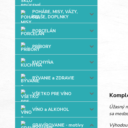
POHÁRE, MISY, VÁZY,
FĽAŠE, DOPLNKY
PORCELÁN
PRÍBORY
KUCHYŇA
BÝVANIE a ZDRAVIE
VŠETKO PRE VÍNO
Komple
Úžasný ná
VÍNO a ALKOHOL
sa medze
Výhodou 
GRAVÍROVANIE - motívy