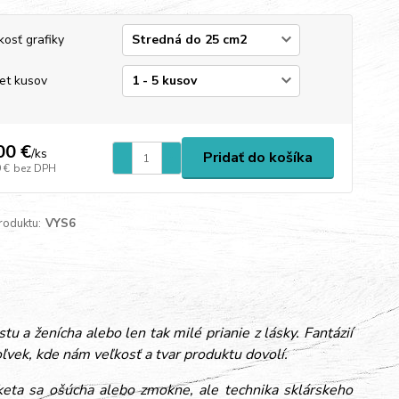
kosť grafiky
et kusov
00 €
/
ks
Pridať do košíka
 €
bez DPH
roduktu:
VYS6
 a ženícha alebo len tak milé prianie z lásky. Fantázií
vek, kde nám veľkosť a tvar produktu dovolí.
iketa sa ošúcha alebo zmokne, ale technika sklárskeho