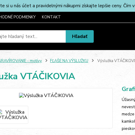
u nás účet a pravidelnými nákupmi získajte lepšie ceny. Čím via
HODNÉ PODMIENKY
KONTAKT
Hľadať
RAVÍROVANIE - motívy
FĽAŠE NA VÝSLUŽKU
Výslužka VTÁČIKOV
lužka VTÁČIKOVIA
Graf
Úžasný
nevestu
medze 
kamkoľ
pieskov