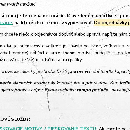
ia vydrží navždy!
á cena je len cena dekorácie. K uvedenému motívu si prid
orácie
, na ktoré chcete motív vypieskovať.
Do objednávky p
m chcete niečo k objednávke doplniť alebo upraviť, napíšte nám
tívu je orientačný a veľkosť je závislá na tvare, veľkosti a z
vidieť grafický náhľad a umiestnenie motívu, pridajte si do k
 na základe Vášho odsúhlasenia grafiky.
otovenia zákazky je zhruba 5-20 pracovných dní (podľa kapacit
nenie viacerých kusov
nás kontaktujte a pripravíme Vám
indi
ných výrobkov odporúčame techniku
tampo potlače
-
neváhajte
OVÉ SLUŽBY:
ESKOVACIE MOTÍVY / PIESKOVANIE TEXTU
: Ak chcete na 