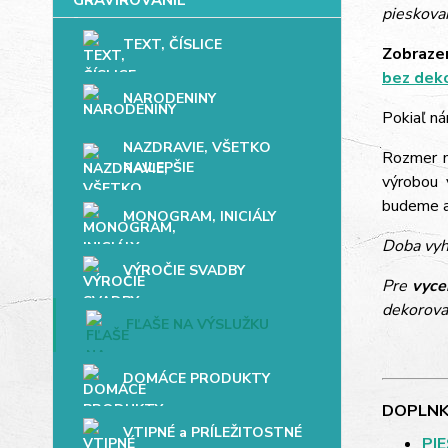
pieskovan
TEXT, ČÍSLICE
Zobrazen
bez dek
NARODENINY
Pokiaľ ná
NAZDRAVIE, VŠETKO
Rozmer mo
NAJLEPŠIE
výrobou 
budeme až
MONOGRAM, INICIÁLY
Doba vyh
VÝROČIE SVADBY
Pre
vyce
dekorova
FĽAŠE NA VÝSLUŽKU
DOMÁCE PRODUKTY
DOPLNK
VTIPNÉ a PRÍLEŽITOSTNÉ
PI