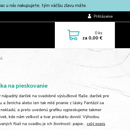
c u nás nakupujete, tým väčšiu zľavu máte.
Prihlásenie
0
ks
za
0,00 €
IA
ika na pieskovanie
 nápaditý darček na svadobné výslužkové fľaše, darček pre
 a ženícha alebo len tak milé prianie z lásky. Fantázií sa
nekladú, a preto uvedenú grafiku vypieskujeme takmer
vek, kde nám veľkosť a tvar produktu dovolí. Výhodou
aných fliaš na svadbu je ich životnosť- papie...
celý popis