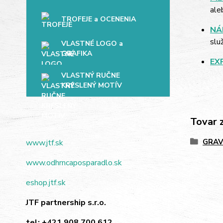
ale
TROFEJE a OCENENIA
NÁ
slu
VLASTNÉ LOGO a
GRAFIKA
EX
VLASTNÝ RUČNE
KRESLENÝ MOTÍV
Tovar 
GRAV
www.jtf.sk
www.odhrncaposparadlo.sk
eshop.jtf.sk
JTF partnership s.r.o.
tel:
+421 908 700 612