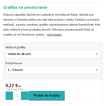
Grafika na pieskovanie
Úžasný nápaditý darček na svadobné výslužkové fľaše, darček pre
nevestu a ženícha alebo len tak milé prianie z lásky. Fantázií sa medze
nekladú, a preto uvedenú grafiku vypieskujeme takmer kamkoľvek, kde
nám veľkosť a tvar produktu dovolí. Výhodou pieskovaných fliaš na
svadbu je ich životnosť- papie...
celý popis
Veľkosť grafiky
Počet kusov
9,27 €
/
ks
7,54 €
bez DPH
Pridať do košíka