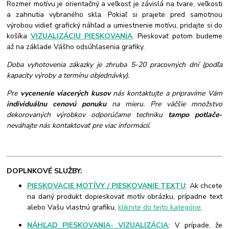
Rozmer motívu je orientačný a veľkosť je závislá na tvare, veľkosti
a zahnutia vybraného skla. Pokiaľ si prajete pred samotnou
výrobou vidieť grafický náhľad a umiestnenie motívu, pridajte si do
košíka
VIZUALIZÁCIU PIESKOVANIA
. Pieskovať potom budeme
až na základe Vášho odsúhlasenia grafiky.
Doba vyhotovenia zákazky je zhruba 5-20 pracovných dní (podľa
kapacity výroby a termínu objednávky).
Pre
vycenenie viacerých kusov
nás kontaktujte a pripravíme Vám
individuálnu cenovú ponuku
na mieru. Pre väčšie množstvo
dekorovaných výrobkov odporúčame techniku
tampo potlače
-
neváhajte nás kontaktovať pre viac informácií.
DOPLNKOVÉ SLUŽBY:
PIESKOVACIE MOTÍVY / PIESKOVANIE TEXTU
: Ak chcete
na daný produkt dopieskovať motív obrázku, prípadne text
alebo Vašu vlastnú grafiku,
kliknite do tejto kategórie
.
NÁHĽAD PIESKOVANIA- VIZUALIZÁCIA
: V prípade, že