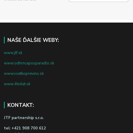
NAŠE ĎALŠIE WEBY:
www.jtf.sk
www.odhrncaposparadlo.sk
www.vsetkoprevino.sk
www.4toilet.sk
KONTAKT:
JTF partnership s.r.o.
tel:
+421 908 700 612