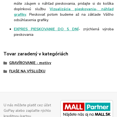
máte záujem o náhľad pieskovania, pridajte si do košíka
doplnkovú službu
Vizualizácia pieskovania- náhľad
grafiky
. Pieskovať potom budeme až na základe Vášho
odsúhlasenia grafiky.
EXPRES PIESKOVANIE DO 5 DNÍ
- zrýchlená výroba
pieskovania
Tovar zaradený v kategóriách
GRAVÍROVANIE - motívy
FĽAŠE NA VÝSLUŽKU
U nás môžete platiť cez účet
GoPay alebo zaplaťte rýchlo
kreditnou kartou.