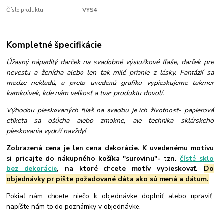
Číslo produktu:
VYS4
Kompletné špecifikácie
Úžasný nápaditý darček na svadobné výslužkové fľaše, darček pre
nevestu a ženícha alebo len tak milé prianie z lásky. Fantázií sa
medze nekladú, a preto uvedenú grafiku vypieskujeme takmer
kamkoľvek, kde nám veľkosť a tvar produktu dovolí.
Výhodou pieskovaných fliaš na svadbu je ich životnosť- papierová
etiketa sa ošúcha alebo zmokne, ale technika sklárskeho
pieskovania vydrží navždy!
Zobrazená cena je len cena dekorácie. K uvedenému motívu
si pridajte do nákupného košíka "surovinu"- tzn.
čísté sklo
bez dekorácie
, na ktoré chcete motív vypieskovať.
Do
objednávky pripíšte požadované dáta ako sú mená a dátum.
Pokiaľ nám chcete niečo k objednávke doplniť alebo upraviť,
napíšte nám to do poznámky v objednávke.