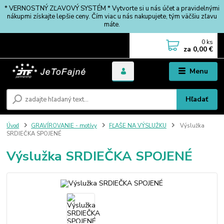
* VERNOSTNÝ ZĽAVOVÝ SYSTÉM * Vytvorte si u nás účet a pravidelnými
nákupmi získajte lepšie ceny. Čím viac u nás nakupujete, tým väčšiu zľavu
máte.
0
ks
za
0,00 €
Menu
Hľadať
Úvod
GRAVÍROVANIE - motívy
FĽAŠE NA VÝSLUŽKU
Výslužka
SRDIEČKA SPOJENÉ
Výslužka SRDIEČKA SPOJENÉ