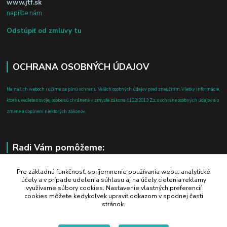
www.jtf.sk
napíšte nám
Odstúpiť od zmluvy tu
OCHRANA OSOBNÝCH ÚDAJOV
Na našich weboch ručíme za plnú ochranu Vašich osobných údajov pred zneužitím. Všetky informácie,
ktoré uvediete o svojej osobe, sú chránené v zmysle zákona č.122/2013 Z.z. o ochrane osobných údajov a o
zmene a doplnení niektorých zákonov.
Radi Vám pomôžeme:
+421 908 700 612
Pre základnú funkčnosť, spríjemnenie používania webu, analytické
účely a v prípade udelenia súhlasu aj na účely cielenia reklamy
po-pia: 8.00 - 16.00
využívame súbory cookies. Nastavenie vlastných preferencií
cookies môžete kedykoľvek upraviť odkazom v spodnej časti
business@jtf.sk
stránok.