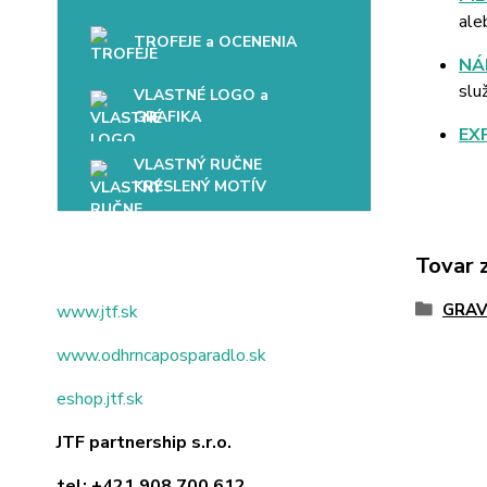
ale
TROFEJE a OCENENIA
NÁ
slu
VLASTNÉ LOGO a
GRAFIKA
EX
VLASTNÝ RUČNE
KRESLENÝ MOTÍV
Tovar 
GRAV
www.jtf.sk
www.odhrncaposparadlo.sk
eshop.jtf.sk
JTF partnership s.r.o.
tel:
+421 908 700 612