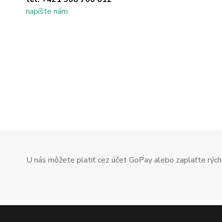
napíšte nám
U nás môžete platiť cez účet GoPay alebo zaplaťte rýchl