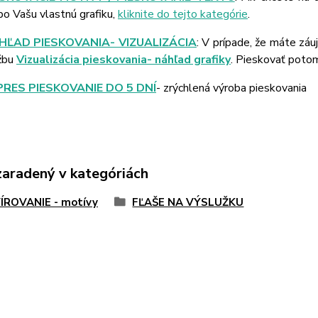
bo Vašu vlastnú grafiku,
kliknite do tejto kategórie
.
HĽAD PIESKOVANIA- VIZUALIZÁCIA
: V prípade, že máte záu
žbu
Vizualizácia pieskovania- náhľad grafiky
. Pieskovať poto
PRES PIESKOVANIE DO 5 DNÍ
- zrýchlená výroba pieskovania
zaradený v kategóriách
ÍROVANIE - motívy
FĽAŠE NA VÝSLUŽKU