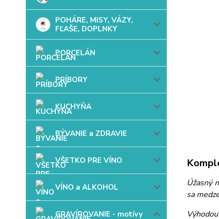
POHÁRE, MISY, VÁZY,
FĽAŠE, DOPLNKY
PORCELÁN
PRÍBORY
KUCHYŇA
BÝVANIE a ZDRAVIE
VŠETKO PRE VÍNO
Komple
Úžasný ná
VÍNO a ALKOHOL
sa medze
Výhodou 
GRAVÍROVANIE - motívy