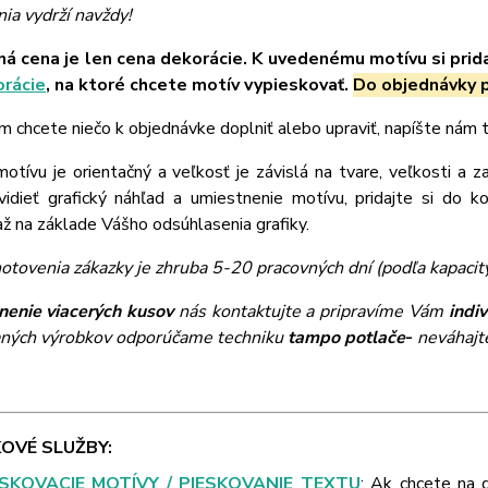
ia vydrží navždy!
á cena je len cena dekorácie. K uvedenému motívu si prid
orácie
, na ktoré chcete motív vypieskovať.
Do objednávky p
m chcete niečo k objednávke doplniť alebo upraviť, napíšte nám
tívu je orientačný a veľkosť je závislá na tvare, veľkosti a z
vidieť grafický náhľad a umiestnenie motívu, pridajte si do k
 na základe Vášho odsúhlasenia grafiky.
otovenia zákazky je zhruba 5-20 pracovných dní (podľa kapacit
nenie viacerých kusov
nás kontaktujte a pripravíme Vám
indi
ných výrobkov odporúčame techniku
tampo potlače
-
neváhajte
OVÉ SLUŽBY:
ESKOVACIE MOTÍVY / PIESKOVANIE TEXTU
: Ak chcete na 