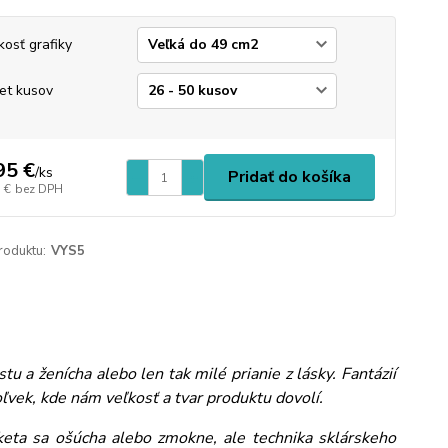
kosť grafiky
et kusov
95 €
/
ks
Pridať do košíka
 €
bez DPH
roduktu:
VYS5
 a ženícha alebo len tak milé prianie z lásky. Fantázií
vek, kde nám veľkosť a tvar produktu dovolí.
iketa sa ošúcha alebo zmokne, ale technika sklárskeho