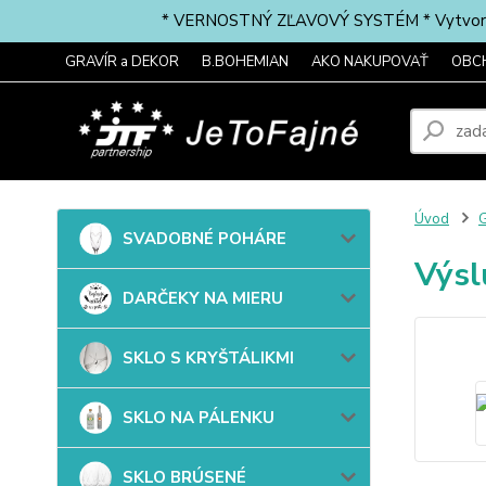
* VERNOSTNÝ ZĽAVOVÝ SYSTÉM * Vytvorte si 
GRAVÍR a DEKOR
B.BOHEMIAN
AKO NAKUPOVAŤ
OBC
Úvod
G
SVADOBNÉ POHÁRE
Výsl
DARČEKY NA MIERU
SKLO S KRYŠTÁLIKMI
SKLO NA PÁLENKU
SKLO BRÚSENÉ