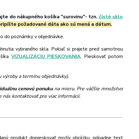
ajte do nákupného košíka "surovinu"- tzn.
čísté sklo
ripíšte požadované dáta ako sú mená a dátum.
 to do poznámky v objednávke.
ahnutia vybraného skla. Pokiaľ si prajete pred samotnou
ošíka
VIZUALIZÁCIU PIESKOVANIA
. Pieskovať potom
y výroby a termínu objednávky).
viduálnu cenovú ponuku
na mieru. Pre väčšie množstvo
 nás kontaktovať pre viac informácií.
daný produkt dopieskovať motív obrázku, prípadne text