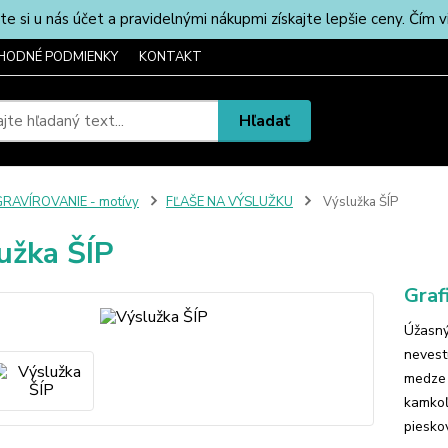
u nás účet a pravidelnými nákupmi získajte lepšie ceny. Čím via
HODNÉ PODMIENKY
KONTAKT
Hľadať
RAVÍROVANIE - motívy
FĽAŠE NA VÝSLUŽKU
Výslužka ŠÍP
užka ŠÍP
Graf
Úžasný
nevestu
medze 
kamkoľ
pieskov