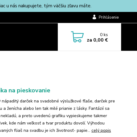
c u nás nakupujete, tým väčšiu zľavu máte.
Prihlásenie
0
ks
za
0,00 €
ika na pieskovanie
 nápaditý darček na svadobné výslužkové fľaše, darček pre
 a ženícha alebo len tak milé prianie z lásky. Fantázií sa
nekladú, a preto uvedenú grafiku vypieskujeme takmer
vek, kde nám veľkosť a tvar produktu dovolí. Výhodou
aných fliaš na svadbu je ich životnosť- papie...
celý popis