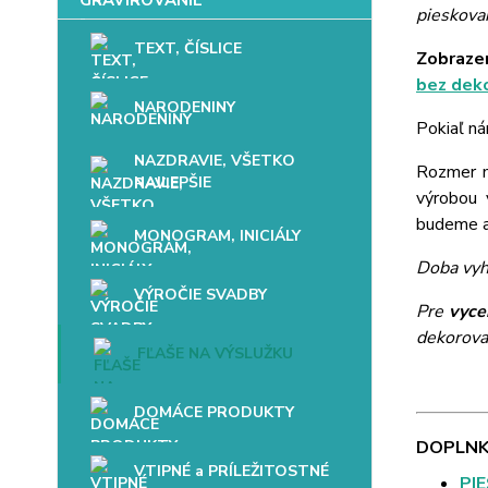
pieskovan
TEXT, ČÍSLICE
Zobrazen
bez dek
NARODENINY
Pokiaľ ná
NAZDRAVIE, VŠETKO
Rozmer mo
NAJLEPŠIE
výrobou 
budeme až
MONOGRAM, INICIÁLY
Doba vyh
VÝROČIE SVADBY
Pre
vyce
dekorova
FĽAŠE NA VÝSLUŽKU
DOMÁCE PRODUKTY
DOPLNK
VTIPNÉ a PRÍLEŽITOSTNÉ
PI