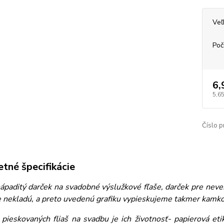
Veľ
Poč
6,
5,65
Číslo p
tné špecifikácie
paditý darček na svadobné výslužkové fľaše, darček pre nevestu
 nekladú, a preto uvedenú grafiku vypieskujeme takmer kamkoľ
pieskovaných fliaš na svadbu je ich životnosť- papierová et