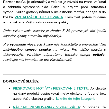
Rozmer motívu je orientačný a veľkosť je závislá na tvare, veľkosti
a zahnutia vybraného skla. Pokiaľ si prajete pred samotnou
výrobou vidieť grafický náhľad a umiestnenie motívu, pridajte si do
košíka
VIZUALIZÁCIU PIESKOVANIA
. Pieskovať potom budeme
až na základe Vášho odsúhlasenia grafiky.
Doba vyhotovenia zákazky je zhruba 5-20 pracovných dní (podľa
kapacity výroby a termínu objednávky).
Pre
vycenenie viacerých kusov
nás kontaktujte a pripravíme Vám
individuálnu cenovú ponuku
na mieru. Pre väčšie množstvo
dekorovaných výrobkov odporúčame techniku
tampo potlače
-
neváhajte nás kontaktovať pre viac informácií.
DOPLNKOVÉ SLUŽBY:
PIESKOVACIE MOTÍVY / PIESKOVANIE TEXTU
: Ak chcete
na daný produkt dopieskovať motív obrázku, prípadne text
alebo Vašu vlastnú grafiku,
kliknite do tejto kategórie
.
NÁHĽAD PIESKOVANIA- VIZUALIZÁCIA
: V prípade, že