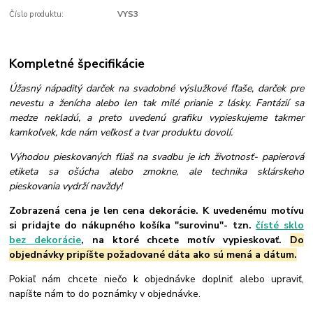
Číslo produktu:
VYS3
Kompletné špecifikácie
Úžasný nápaditý darček na svadobné výslužkové fľaše, darček pre
nevestu a ženícha alebo len tak milé prianie z lásky. Fantázií sa
medze nekladú, a preto uvedenú grafiku vypieskujeme takmer
kamkoľvek, kde nám veľkosť a tvar produktu dovolí.
Výhodou pieskovaných fliaš na svadbu je ich životnosť- papierová
etiketa sa ošúcha alebo zmokne, ale technika sklárskeho
pieskovania vydrží navždy!
Zobrazená cena je len cena dekorácie. K uvedenému motívu
si pridajte do nákupného košíka "surovinu"- tzn.
čísté sklo
bez dekorácie
, na ktoré chcete motív vypieskovať.
Do
objednávky pripíšte požadované dáta ako sú mená a dátum.
Pokiaľ nám chcete niečo k objednávke doplniť alebo upraviť,
napíšte nám to do poznámky v objednávke.