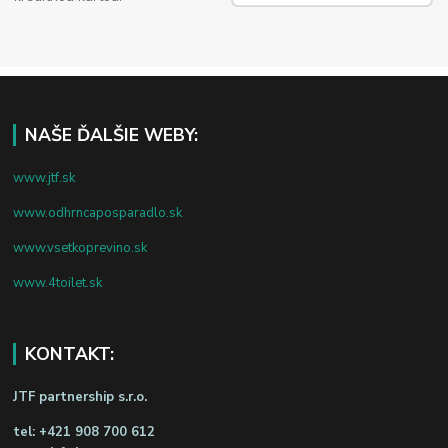
NAŠE ĎALŠIE WEBY:
www.jtf.sk
www.odhrncaposparadlo.sk
www.vsetkoprevino.sk
www.4toilet.sk
KONTAKT:
JTF partnership s.r.o.
tel:
+421 908 700 612