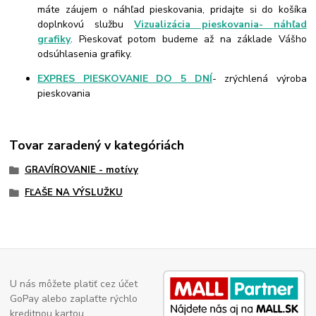
máte záujem o náhľad pieskovania, pridajte si do košíka
doplnkovú službu
Vizualizácia pieskovania- náhľad
grafiky
. Pieskovať potom budeme až na základe Vášho
odsúhlasenia grafiky.
EXPRES PIESKOVANIE DO 5 DNÍ
- zrýchlená výroba
pieskovania
Tovar zaradený v kategóriách
GRAVÍROVANIE - motívy
FĽAŠE NA VÝSLUŽKU
U nás môžete platiť cez účet
GoPay alebo zaplaťte rýchlo
kreditnou kartou.