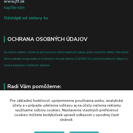
www.jtf.sk
napíšte nám
Odstúpiť od zmluvy tu
OCHRANA OSOBNÝCH ÚDAJOV
Na našich weboch ručíme za plnú ochranu Vašich osobných údajov pred zneužitím. Všetky informácie,
ktoré uvediete o svojej osobe, sú chránené v zmysle zákona č.122/2013 Z.z. o ochrane osobných údajov a o
zmene a doplnení niektorých zákonov.
Radi Vám pomôžeme:
+421 908 700 612
Pre základnú funkčnosť, spríjemnenie používania webu, analytické
účely a v prípade udelenia súhlasu aj na účely cielenia reklamy
po-pia: 8.00 - 16.00
využívame súbory cookies. Nastavenie vlastných preferencií
cookies môžete kedykoľvek upraviť odkazom v spodnej časti
business@jtf.sk
stránok.