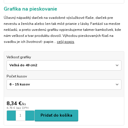
Grafika na pieskovanie
Úžasný nápaditý darček na svadobné výslužkové fľaše, darček pre
nevestu a ženícha alebo len tak milé prianie z lásky. Fantázií sa medze
nekladú, a preto uvedenú grafiku vypieskujeme takmer kamkoľvek, kde
nám veľkosť a tvar produktu dovolí. Výhodou pieskovaných fliaš na
svadbu je ich životnosť- papie...
celý popis
Veľkosť grafiky
Počet kusov
8,34 €
/
ks
6,78 €
bez DPH
Pridať do košíka