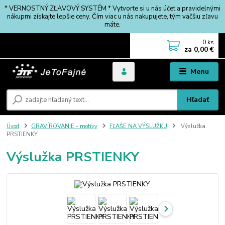
* VERNOSTNÝ ZĽAVOVÝ SYSTÉM * Vytvorte si u nás účet a pravidelnými
nákupmi získajte lepšie ceny. Čím viac u nás nakupujete, tým väčšiu zľavu
máte.
0
ks
za
0,00 €
Menu
Hľadať
Úvod
GRAVÍROVANIE - motívy
FĽAŠE NA VÝSLUŽKU
Výslužka
PRSTIENKY
Výslužka PRSTIENKY