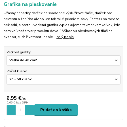
Grafika na pieskovanie
Úžasný nápaditý darček na svadobné výslužkové fľaše, darček pre
nevestu a ženícha alebo len tak milé prianie z lásky. Fantázií sa medze
nekladú, a preto uvedenú grafiku vypieskujeme takmer kamkoľvek, kde
nám veľkosť a tvar produktu dovolí. Výhodou pieskovaných fliaš na
svadbu je ich životnosť- papie...
celý popis
Veľkosť grafiky
Počet kusov
6,95 €
/
ks
5,65 €
bez DPH
Pridať do košíka