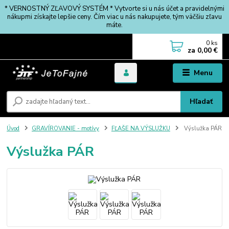
* VERNOSTNÝ ZĽAVOVÝ SYSTÉM * Vytvorte si u nás účet a pravidelnými
nákupmi získajte lepšie ceny. Čím viac u nás nakupujete, tým väčšiu zľavu
máte.
0
ks
za
0,00 €
Menu
Hľadať
Úvod
GRAVÍROVANIE - motívy
FĽAŠE NA VÝSLUŽKU
Výslužka PÁR
Výslužka PÁR