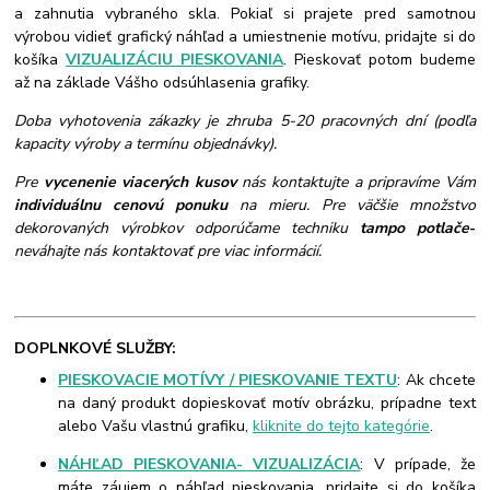
a zahnutia vybraného skla. Pokiaľ si prajete pred samotnou
výrobou vidieť grafický náhľad a umiestnenie motívu, pridajte si do
košíka
VIZUALIZÁCIU PIESKOVANIA
. Pieskovať potom budeme
až na základe Vášho odsúhlasenia grafiky.
Doba vyhotovenia zákazky je zhruba 5-20 pracovných dní (podľa
kapacity výroby a termínu objednávky).
Pre
vycenenie viacerých kusov
nás kontaktujte a pripravíme Vám
individuálnu cenovú ponuku
na mieru. Pre väčšie množstvo
dekorovaných výrobkov odporúčame techniku
tampo potlače
-
neváhajte nás kontaktovať pre viac informácií.
DOPLNKOVÉ SLUŽBY:
PIESKOVACIE MOTÍVY / PIESKOVANIE TEXTU
: Ak chcete
na daný produkt dopieskovať motív obrázku, prípadne text
alebo Vašu vlastnú grafiku,
kliknite do tejto kategórie
.
NÁHĽAD PIESKOVANIA- VIZUALIZÁCIA
: V prípade, že
máte záujem o náhľad pieskovania, pridajte si do košíka