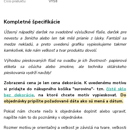
Číslo produktu:
VYS8
Kompletné špecifikácie
Úžasný nápaditý darček na svadobné výslužkové fľaše, darček pre
nevestu a ženícha alebo len tak milé prianie z lásky. Fantázií sa
medze nekladú, a preto uvedenú grafiku vypieskujeme takmer
kamkoľvek, kde nám veľkosť a tvar produktu dovolí.
Výhodou pieskovaných fliaš na svadbu je ich životnosť- papierová
etiketa sa ošúcha alebo zmokne, ale technika sklárskeho
pieskovania vydrží navždy!
Zobrazená cena je len cena dekorácie. K uvedenému motívu
si pridajte do nákupného košíka "surovinu"- tzn.
čísté sklo
bez dekorácie
, na ktoré chcete motív vypieskovať.
Do
objednávky pripíšte požadované dáta ako sú mená a dátum.
Pokiaľ nám chcete niečo k objednávke doplniť alebo upraviť,
napíšte nám to do poznámky v objednávke.
Rozmer motívu je orientačný a veľkosť je závislá na tvare, veľkosti