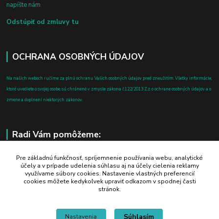
napíšte nám
Odstúpiť od zmluvy tu
OCHRANA OSOBNÝCH ÚDAJOV
Na našich weboch ručíme za plnú ochranu Vašich osobných údajov pred zneužitím. Všetky informácie,
ktoré uvediete o svojej osobe, sú chránené v zmysle zákona č.122/2013 Z.z. o ochrane osobných údajov a o
zmene a doplnení niektorých zákonov.
Radi Vám pomôžeme:
+421 908 700 612
Pre základnú funkčnosť, spríjemnenie používania webu, analytické
účely a v prípade udelenia súhlasu aj na účely cielenia reklamy
po-pia: 8.00 - 16.00
využívame súbory cookies. Nastavenie vlastných preferencií
cookies môžete kedykoľvek upraviť odkazom v spodnej časti
business@jtf.sk
stránok.
Súhlasím
Nastavenia