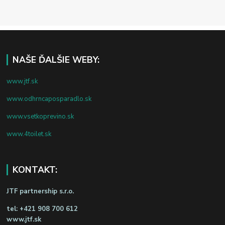
NAŠE ĎALŠIE WEBY:
www.jtf.sk
www.odhrncaposparadlo.sk
www.vsetkoprevino.sk
www.4toilet.sk
KONTAKT:
JTF partnership s.r.o.
tel:
+421 908 700 612
www.jtf.sk