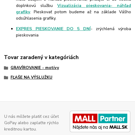
doplnkovú službu
Vizualizácia pieskovania- náhľad
grafiky
. Pieskovať potom budeme až na základe Vášho
odsúhlasenia grafiky.
EXPRES PIESKOVANIE DO 5 DNÍ
- zrýchlená výroba
pieskovania
Tovar zaradený v kategóriách
GRAVÍROVANIE - motívy
FĽAŠE NA VÝSLUŽKU
U nás môžete platiť cez účet
GoPay alebo zaplaťte rýchlo
kreditnou kartou.