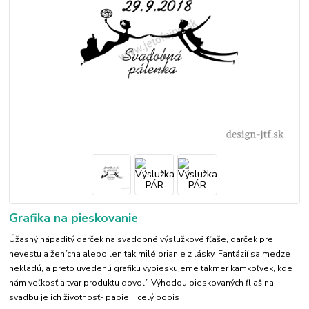
Grafika na pieskovanie
Úžasný nápaditý darček na svadobné výslužkové fľaše, darček pre
nevestu a ženícha alebo len tak milé prianie z lásky. Fantázií sa medze
nekladú, a preto uvedenú grafiku vypieskujeme takmer kamkoľvek, kde
nám veľkosť a tvar produktu dovolí. Výhodou pieskovaných fliaš na
svadbu je ich životnosť- papie...
celý popis