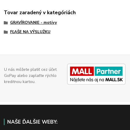
Tovar zaradený v kategóriách
GRAVÍROVANIE - motívy
FĽAŠE NA VÝSLUŽKU
U nás môžete platiť cez účet
GoPay alebo zaplaťte rýchlo
kreditnou kartou.
NAŠE ĎALŠIE WEBY: