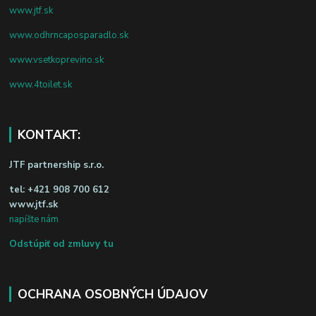
www.jtf.sk
www.odhrncaposparadlo.sk
www.vsetkoprevino.sk
www.4toilet.sk
KONTAKT:
JTF partnership s.r.o.
tel:
+421 908 700 612
www.jtf.sk
napíšte nám
Odstúpiť od zmluvy tu
OCHRANA OSOBNÝCH ÚDAJOV