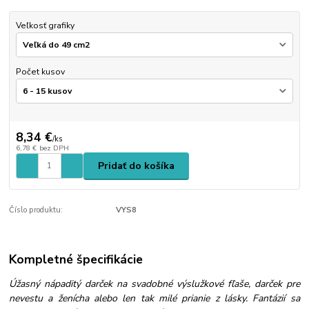
Veľkosť grafiky
Počet kusov
8,34 €
/
ks
6,78 €
bez DPH
Pridať do košíka
Číslo produktu:
VYS8
Kompletné špecifikácie
Úžasný nápaditý darček na svadobné výslužkové fľaše, darček pre
nevestu a ženícha alebo len tak milé prianie z lásky. Fantázií sa