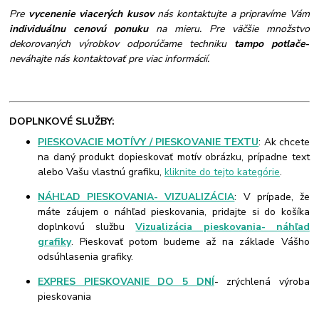
Pre
vycenenie viacerých kusov
nás kontaktujte a pripravíme Vám
individuálnu cenovú ponuku
na mieru. Pre väčšie množstvo
dekorovaných výrobkov odporúčame techniku
tampo potlače
-
neváhajte nás kontaktovať pre viac informácií.
DOPLNKOVÉ SLUŽBY:
PIESKOVACIE MOTÍVY / PIESKOVANIE TEXTU
: Ak chcete
na daný produkt dopieskovať motív obrázku, prípadne text
alebo Vašu vlastnú grafiku,
kliknite do tejto kategórie
.
NÁHĽAD PIESKOVANIA- VIZUALIZÁCIA
: V prípade, že
máte záujem o náhľad pieskovania, pridajte si do košíka
doplnkovú službu
Vizualizácia pieskovania- náhľad
grafiky
. Pieskovať potom budeme až na základe Vášho
odsúhlasenia grafiky.
EXPRES PIESKOVANIE DO 5 DNÍ
- zrýchlená výroba
pieskovania