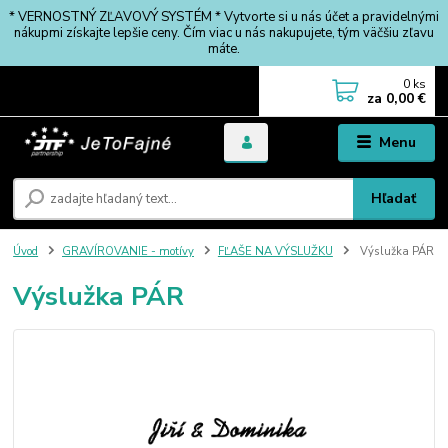
* VERNOSTNÝ ZĽAVOVÝ SYSTÉM * Vytvorte si u nás účet a pravidelnými
nákupmi získajte lepšie ceny. Čím viac u nás nakupujete, tým väčšiu zľavu
máte.
0
ks
za
0,00 €
Menu
Hľadať
Úvod
GRAVÍROVANIE - motívy
FĽAŠE NA VÝSLUŽKU
Výslužka PÁR
Výslužka PÁR