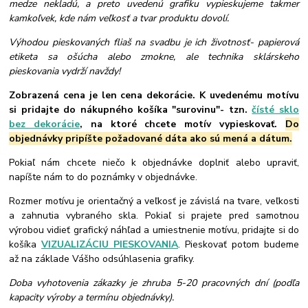
medze nekladú, a preto uvedenú grafiku vypieskujeme takmer
kamkoľvek, kde nám veľkosť a tvar produktu dovolí.
Výhodou pieskovaných fliaš na svadbu je ich životnosť- papierová
etiketa sa ošúcha alebo zmokne, ale technika sklárskeho
pieskovania vydrží navždy!
Zobrazená cena je len cena dekorácie. K uvedenému motívu
si pridajte do nákupného košíka "surovinu"- tzn.
čísté sklo
bez dekorácie
, na ktoré chcete motív vypieskovať.
Do
objednávky pripíšte požadované dáta ako sú mená a dátum.
Pokiaľ nám chcete niečo k objednávke doplniť alebo upraviť,
napíšte nám to do poznámky v objednávke.
Rozmer motívu je orientačný a veľkosť je závislá na tvare, veľkosti
a zahnutia vybraného skla. Pokiaľ si prajete pred samotnou
výrobou vidieť grafický náhľad a umiestnenie motívu, pridajte si do
košíka
VIZUALIZÁCIU PIESKOVANIA
. Pieskovať potom budeme
až na základe Vášho odsúhlasenia grafiky.
Doba vyhotovenia zákazky je zhruba 5-20 pracovných dní (podľa
kapacity výroby a termínu objednávky).