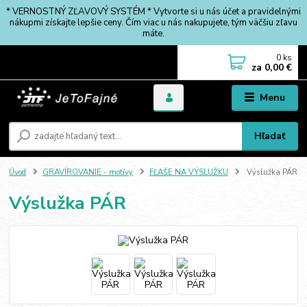
* VERNOSTNÝ ZĽAVOVÝ SYSTÉM * Vytvorte si u nás účet a pravidelnými
nákupmi získajte lepšie ceny. Čím viac u nás nakupujete, tým väčšiu zľavu
máte.
0
ks
za
0,00 €
Menu
Hľadať
Úvod
GRAVÍROVANIE - motívy
FĽAŠE NA VÝSLUŽKU
Výslužka PÁR
Výslužka PÁR