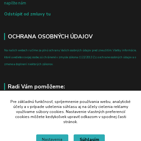
napíšte nám
Odstúpiť od zmluvy tu
OCHRANA OSOBNÝCH ÚDAJOV
Na našich weboch ručíme za plnú ochranu Vašich osobných údajov pred zneužitím. Všetky informácie,
ktoré uvediete o svojej osobe, sú chránené v zmysle zákona č.122/2013 Z.z. o ochrane osobných údajov a o
zmene a doplnení niektorých zákonov.
Radi Vám pomôžeme:
+421 908 700 612
Pre základnú funkčnosť, spríjemnenie používania webu, analytické
účely a v prípade udelenia súhlasu aj na účely cielenia reklamy
po-pia: 8.00 - 16.00
využívame súbory cookies. Nastavenie vlastných preferencií
cookies môžete kedykoľvek upraviť odkazom v spodnej časti
business@jtf.sk
stránok.
Súhlasím
Nastavenia