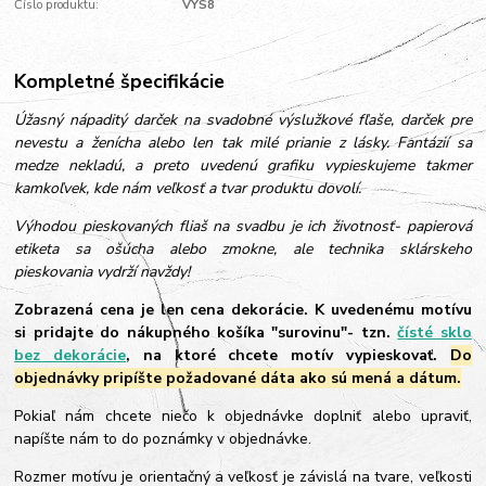
Číslo produktu:
VYS8
Kompletné špecifikácie
Úžasný nápaditý darček na svadobné výslužkové fľaše, darček pre
nevestu a ženícha alebo len tak milé prianie z lásky. Fantázií sa
medze nekladú, a preto uvedenú grafiku vypieskujeme takmer
kamkoľvek, kde nám veľkosť a tvar produktu dovolí.
Výhodou pieskovaných fliaš na svadbu je ich životnosť- papierová
etiketa sa ošúcha alebo zmokne, ale technika sklárskeho
pieskovania vydrží navždy!
Zobrazená cena je len cena dekorácie. K uvedenému motívu
si pridajte do nákupného košíka "surovinu"- tzn.
čísté sklo
bez dekorácie
, na ktoré chcete motív vypieskovať.
Do
objednávky pripíšte požadované dáta ako sú mená a dátum.
Pokiaľ nám chcete niečo k objednávke doplniť alebo upraviť,
napíšte nám to do poznámky v objednávke.
Rozmer motívu je orientačný a veľkosť je závislá na tvare, veľkosti