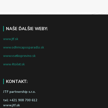
NAŠE ĎALŠIE WEBY:
www.jtf.sk
www.odhrncaposparadlo.sk
www.vsetkoprevino.sk
www.4toilet.sk
KONTAKT:
JTF partnership s.r.o.
tel:
+421 908 700 612
www.jtf.sk