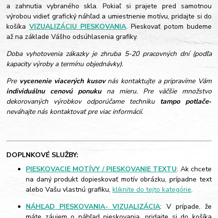
a zahnutia vybraného skla. Pokiaľ si prajete pred samotnou
výrobou vidieť grafický náhľad a umiestnenie motívu, pridajte si do
košíka
VIZUALIZÁCIU PIESKOVANIA
. Pieskovať potom budeme
až na základe Vášho odsúhlasenia grafiky.
Doba vyhotovenia zákazky je zhruba 5-20 pracovných dní (podľa
kapacity výroby a termínu objednávky).
Pre
vycenenie viacerých kusov
nás kontaktujte a pripravíme Vám
individuálnu cenovú ponuku
na mieru. Pre väčšie množstvo
dekorovaných výrobkov odporúčame techniku
tampo potlače
-
neváhajte nás kontaktovať pre viac informácií.
DOPLNKOVÉ SLUŽBY:
PIESKOVACIE MOTÍVY / PIESKOVANIE TEXTU
: Ak chcete
na daný produkt dopieskovať motív obrázku, prípadne text
alebo Vašu vlastnú grafiku,
kliknite do tejto kategórie
.
NÁHĽAD PIESKOVANIA- VIZUALIZÁCIA
: V prípade, že
máte záujem o náhľad pieskovania, pridajte si do košíka