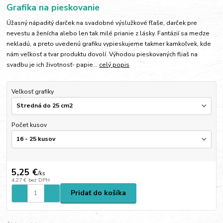
Grafika na pieskovanie
Úžasný nápaditý darček na svadobné výslužkové fľaše, darček pre
nevestu a ženícha alebo len tak milé prianie z lásky. Fantázií sa medze
nekladú, a preto uvedenú grafiku vypieskujeme takmer kamkoľvek, kde
nám veľkosť a tvar produktu dovolí. Výhodou pieskovaných fliaš na
svadbu je ich životnosť- papie...
celý popis
Veľkosť grafiky
Počet kusov
5,25 €
/
ks
4,27 €
bez DPH
Pridať do košíka