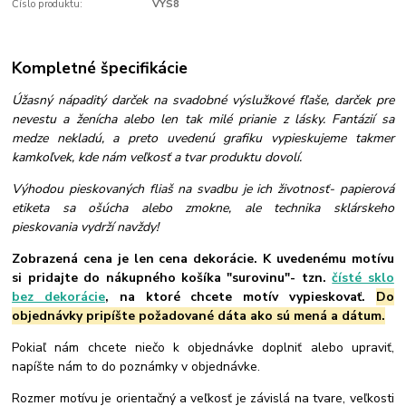
Číslo produktu:
VYS8
Kompletné špecifikácie
Úžasný nápaditý darček na svadobné výslužkové fľaše, darček pre
nevestu a ženícha alebo len tak milé prianie z lásky. Fantázií sa
medze nekladú, a preto uvedenú grafiku vypieskujeme takmer
kamkoľvek, kde nám veľkosť a tvar produktu dovolí.
Výhodou pieskovaných fliaš na svadbu je ich životnosť- papierová
etiketa sa ošúcha alebo zmokne, ale technika sklárskeho
pieskovania vydrží navždy!
Zobrazená cena je len cena dekorácie. K uvedenému motívu
si pridajte do nákupného košíka "surovinu"- tzn.
čísté sklo
bez dekorácie
, na ktoré chcete motív vypieskovať.
Do
objednávky pripíšte požadované dáta ako sú mená a dátum.
Pokiaľ nám chcete niečo k objednávke doplniť alebo upraviť,
napíšte nám to do poznámky v objednávke.
Rozmer motívu je orientačný a veľkosť je závislá na tvare, veľkosti