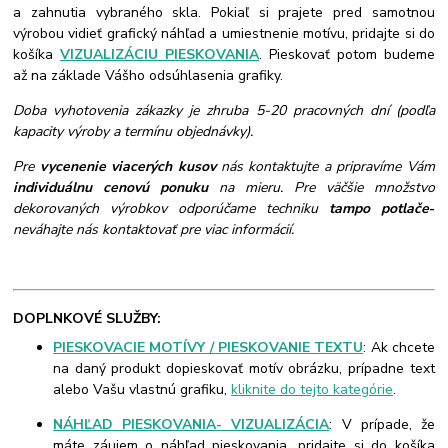
a zahnutia vybraného skla. Pokiaľ si prajete pred samotnou
výrobou vidieť grafický náhľad a umiestnenie motívu, pridajte si do
košíka
VIZUALIZÁCIU PIESKOVANIA
. Pieskovať potom budeme
až na základe Vášho odsúhlasenia grafiky.
Doba vyhotovenia zákazky je zhruba 5-20 pracovných dní (podľa
kapacity výroby a termínu objednávky).
Pre
vycenenie viacerých kusov
nás kontaktujte a pripravíme Vám
individuálnu cenovú ponuku
na mieru. Pre väčšie množstvo
dekorovaných výrobkov odporúčame techniku
tampo potlače
-
neváhajte nás kontaktovať pre viac informácií.
DOPLNKOVÉ SLUŽBY:
PIESKOVACIE MOTÍVY / PIESKOVANIE TEXTU
: Ak chcete
na daný produkt dopieskovať motív obrázku, prípadne text
alebo Vašu vlastnú grafiku,
kliknite do tejto kategórie
.
NÁHĽAD PIESKOVANIA- VIZUALIZÁCIA
: V prípade, že
máte záujem o náhľad pieskovania, pridajte si do košíka