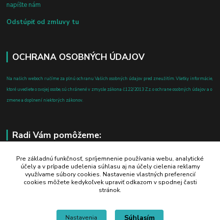
napíšte nám
Odstúpiť od zmluvy tu
OCHRANA OSOBNÝCH ÚDAJOV
Na našich weboch ručíme za plnú ochranu Vašich osobných údajov pred zneužitím. Všetky informácie,
ktoré uvediete o svojej osobe, sú chránené v zmysle zákona č.122/2013 Z.z. o ochrane osobných údajov a o
zmene a doplnení niektorých zákonov.
Radi Vám pomôžeme:
+421 908 700 612
Pre základnú funkčnosť, spríjemnenie používania webu, analytické
účely a v prípade udelenia súhlasu aj na účely cielenia reklamy
po-pia: 8.00 - 16.00
využívame súbory cookies. Nastavenie vlastných preferencií
cookies môžete kedykoľvek upraviť odkazom v spodnej časti
business@jtf.sk
stránok.
Súhlasím
Nastavenia