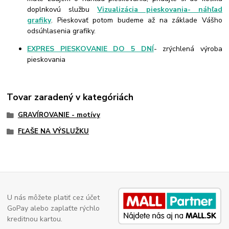
doplnkovú službu
Vizualizácia pieskovania- náhľad
grafiky
. Pieskovať potom budeme až na základe Vášho
odsúhlasenia grafiky.
EXPRES PIESKOVANIE DO 5 DNÍ
- zrýchlená výroba
pieskovania
Tovar zaradený v kategóriách
GRAVÍROVANIE - motívy
FĽAŠE NA VÝSLUŽKU
U nás môžete platiť cez účet
GoPay alebo zaplaťte rýchlo
kreditnou kartou.