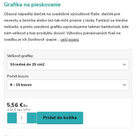
Grafika na pieskovanie
Úžasný nápaditý darček na svadobné výslužkové fľaše, darček pre
nevestu a ženícha alebo len tak milé prianie z lásky. Fantázií sa medze
nekladú, a preto uvedenú grafiku vypieskujeme takmer kamkoľvek, kde
nám veľkosť a tvar produktu dovolí. Výhodou pieskovaných fliaš na
svadbu je ich životnosť- papie...
celý popis
Veľkosť grafiky
Počet kusov
5,56 €
/
ks
4,52 €
bez DPH
Pridať do košíka