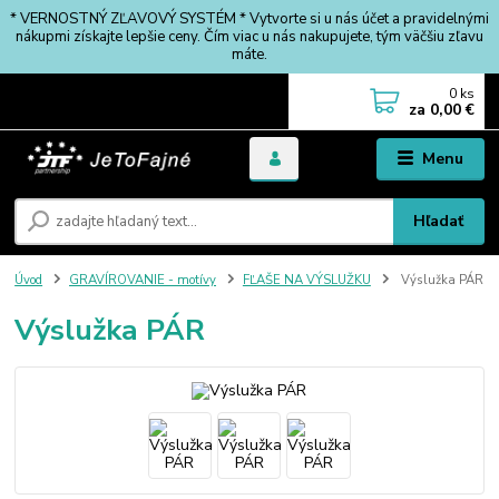
* VERNOSTNÝ ZĽAVOVÝ SYSTÉM * Vytvorte si u nás účet a pravidelnými
nákupmi získajte lepšie ceny. Čím viac u nás nakupujete, tým väčšiu zľavu
máte.
0
ks
za
0,00 €
Menu
Hľadať
Úvod
GRAVÍROVANIE - motívy
FĽAŠE NA VÝSLUŽKU
Výslužka PÁR
Výslužka PÁR