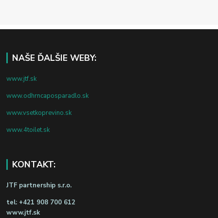
NAŠE ĎALŠIE WEBY:
www.jtf.sk
www.odhrncaposparadlo.sk
www.vsetkoprevino.sk
www.4toilet.sk
KONTAKT:
JTF partnership s.r.o.
tel:
+421 908 700 612
www.jtf.sk