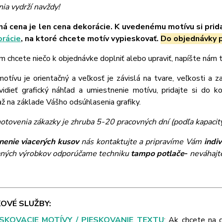
ia vydrží navždy!
á cena je len cena dekorácie. K uvedenému motívu si prid
orácie
, na ktoré chcete motív vypieskovať.
Do objednávky p
m chcete niečo k objednávke doplniť alebo upraviť, napíšte nám
tívu je orientačný a veľkosť je závislá na tvare, veľkosti a z
vidieť grafický náhľad a umiestnenie motívu, pridajte si do k
 na základe Vášho odsúhlasenia grafiky.
otovenia zákazky je zhruba 5-20 pracovných dní (podľa kapacit
nenie viacerých kusov
nás kontaktujte a pripravíme Vám
indi
ných výrobkov odporúčame techniku
tampo potlače
-
neváhajte
OVÉ SLUŽBY:
ESKOVACIE MOTÍVY / PIESKOVANIE TEXTU
: Ak chcete na 