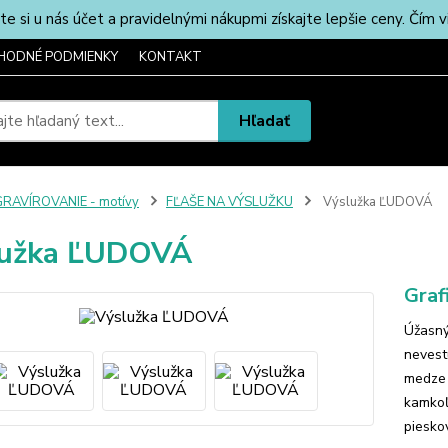
u nás účet a pravidelnými nákupmi získajte lepšie ceny. Čím via
HODNÉ PODMIENKY
KONTAKT
Hľadať
RAVÍROVANIE - motívy
FĽAŠE NA VÝSLUŽKU
Výslužka ĽUDOVÁ
lužka ĽUDOVÁ
Graf
Úžasný
nevestu
medze 
kamkoľ
pieskov