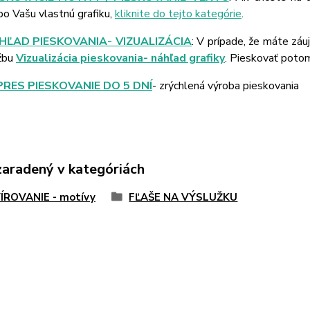
bo Vašu vlastnú grafiku,
kliknite do tejto kategórie
.
HĽAD PIESKOVANIA- VIZUALIZÁCIA
: V prípade, že máte záu
žbu
Vizualizácia pieskovania- náhľad grafiky
. Pieskovať poto
PRES PIESKOVANIE DO 5 DNÍ
- zrýchlená výroba pieskovania
zaradený v kategóriách
ÍROVANIE - motívy
FĽAŠE NA VÝSLUŽKU