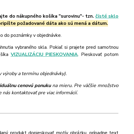
ajte do nákupného košíka "surovinu"- tzn.
čísté sklo
ripíšte požadované dáta ako sú mená a dátum.
 to do poznámky v objednávke.
ahnutia vybraného skla. Pokiaľ si prajete pred samotnou
ošíka
VIZUALIZÁCIU PIESKOVANIA
. Pieskovať potom
y výroby a termínu objednávky).
viduálnu cenovú ponuku
na mieru. Pre väčšie množstvo
 nás kontaktovať pre viac informácií.
daný produkt dopieskovať motív obrázku, prípadne text