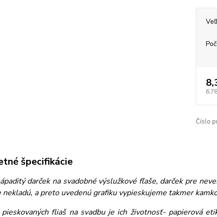
Veľ
Poč
8,
6,78
Číslo p
tné špecifikácie
paditý darček na svadobné výslužkové fľaše, darček pre nevestu
 nekladú, a preto uvedenú grafiku vypieskujeme takmer kamkoľ
pieskovaných fliaš na svadbu je ich životnosť- papierová et