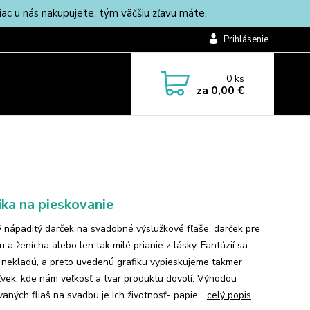
c u nás nakupujete, tým väčšiu zľavu máte.
Prihlásenie
0
ks
za
0,00 €
ika na pieskovanie
 nápaditý darček na svadobné výslužkové fľaše, darček pre
 a ženícha alebo len tak milé prianie z lásky. Fantázií sa
nekladú, a preto uvedenú grafiku vypieskujeme takmer
vek, kde nám veľkosť a tvar produktu dovolí. Výhodou
aných fliaš na svadbu je ich životnosť- papie...
celý popis