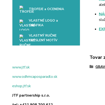
ale
TROFEJE a OCENENIA
NÁ
slu
VLASTNÉ LOGO a
GRAFIKA
EX
VLASTNÝ RUČNE
KRESLENÝ MOTÍV
Tovar 
GRAV
www.jtf.sk
www.odhrncaposparadlo.sk
eshop.jtf.sk
JTF partnership s.r.o.
tel:
+421 908 700 612