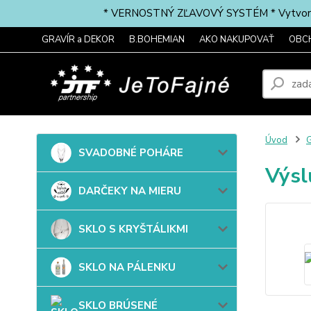
* VERNOSTNÝ ZĽAVOVÝ SYSTÉM * Vytvorte si 
GRAVÍR a DEKOR
B.BOHEMIAN
AKO NAKUPOVAŤ
OBC
Úvod
G
SVADOBNÉ POHÁRE
Výs
DARČEKY NA MIERU
SKLO S KRYŠTÁLIKMI
SKLO NA PÁLENKU
SKLO BRÚSENÉ