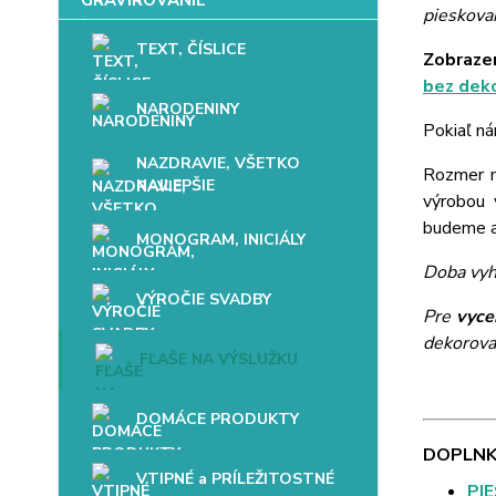
pieskovan
TEXT, ČÍSLICE
Zobrazen
bez dek
NARODENINY
Pokiaľ ná
NAZDRAVIE, VŠETKO
Rozmer mo
NAJLEPŠIE
výrobou 
budeme až
MONOGRAM, INICIÁLY
Doba vyh
VÝROČIE SVADBY
Pre
vyce
dekorova
FĽAŠE NA VÝSLUŽKU
DOMÁCE PRODUKTY
DOPLNK
VTIPNÉ a PRÍLEŽITOSTNÉ
PI