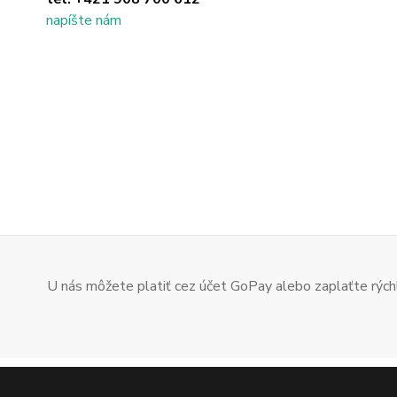
napíšte nám
U nás môžete platiť cez účet GoPay alebo zaplaťte rýchl