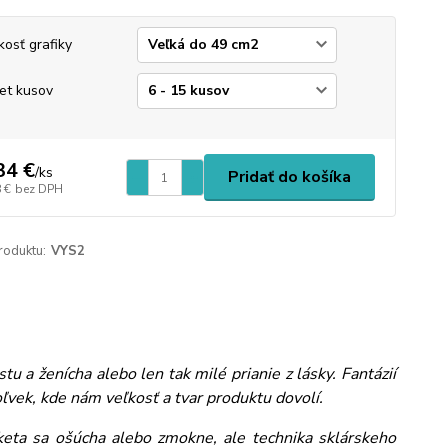
kosť grafiky
et kusov
34 €
/
ks
Pridať do košíka
 €
bez DPH
roduktu:
VYS2
 a ženícha alebo len tak milé prianie z lásky. Fantázií
vek, kde nám veľkosť a tvar produktu dovolí.
iketa sa ošúcha alebo zmokne, ale technika sklárskeho