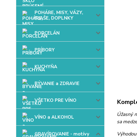
POHÁRE, MISY, VÁZY,
FĽAŠE, DOPLNKY
PORCELÁN
PRÍBORY
KUCHYŇA
BÝVANIE a ZDRAVIE
VŠETKO PRE VÍNO
Komple
Úžasný ná
VÍNO a ALKOHOL
sa medze
Výhodou 
GRAVÍROVANIE - motívy