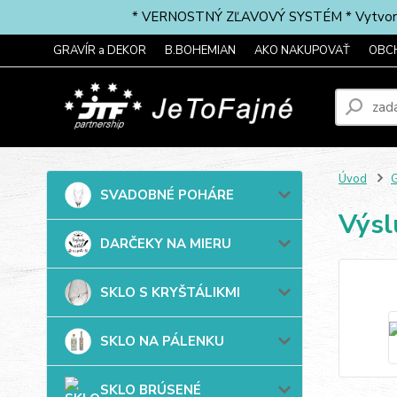
* VERNOSTNÝ ZĽAVOVÝ SYSTÉM * Vytvorte si 
GRAVÍR a DEKOR
B.BOHEMIAN
AKO NAKUPOVAŤ
OBC
Úvod
G
SVADOBNÉ POHÁRE
Výs
DARČEKY NA MIERU
SKLO S KRYŠTÁLIKMI
SKLO NA PÁLENKU
SKLO BRÚSENÉ