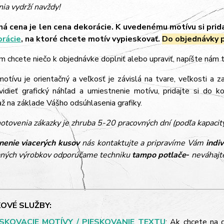
ia vydrží navždy!
á cena je len cena dekorácie. K uvedenému motívu si prid
orácie
, na ktoré chcete motív vypieskovať.
Do objednávky p
m chcete niečo k objednávke doplniť alebo upraviť, napíšte nám
tívu je orientačný a veľkosť je závislá na tvare, veľkosti a z
vidieť grafický náhľad a umiestnenie motívu, pridajte si do k
 na základe Vášho odsúhlasenia grafiky.
otovenia zákazky je zhruba 5-20 pracovných dní (podľa kapacit
nenie viacerých kusov
nás kontaktujte a pripravíme Vám
indi
ných výrobkov odporúčame techniku
tampo potlače
-
neváhajte
OVÉ SLUŽBY:
ESKOVACIE MOTÍVY / PIESKOVANIE TEXTU
: Ak chcete na 