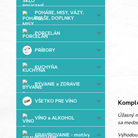
POHÁRE, MISY, VÁZY,
FĽAŠE, DOPLNKY
PORCELÁN
PRÍBORY
KUCHYŇA
BÝVANIE a ZDRAVIE
VŠETKO PRE VÍNO
Komple
Úžasný ná
VÍNO a ALKOHOL
sa medze
Výhodou 
GRAVÍROVANIE - motívy