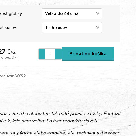
kosť grafiky
et kusov
27 €
/
ks
Pridať do košíka
 €
bez DPH
roduktu:
VYS2
 a ženícha alebo len tak milé prianie z lásky. Fantázií
vek, kde nám veľkosť a tvar produktu dovolí.
iketa sa ošúcha alebo zmokne, ale technika sklárskeho