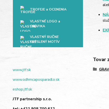
ale
TROFEJE a OCENENIA
NÁ
slu
VLASTNÉ LOGO a
GRAFIKA
EX
VLASTNÝ RUČNE
KRESLENÝ MOTÍV
Tovar 
GRAV
www.jtf.sk
www.odhrncaposparadlo.sk
eshop.jtf.sk
JTF partnership s.r.o.
tel:
+421 908 700 612