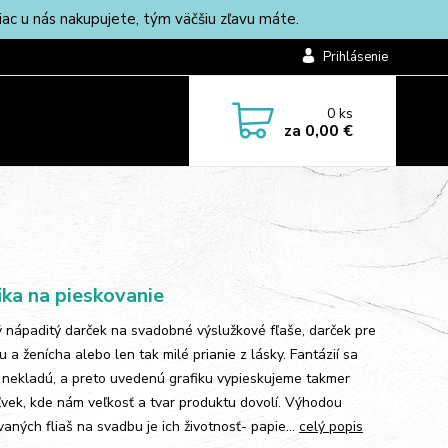
c u nás nakupujete, tým väčšiu zľavu máte.
Prihlásenie
0
ks
za
0,00 €
ika na pieskovanie
 nápaditý darček na svadobné výslužkové fľaše, darček pre
 a ženícha alebo len tak milé prianie z lásky. Fantázií sa
nekladú, a preto uvedenú grafiku vypieskujeme takmer
vek, kde nám veľkosť a tvar produktu dovolí. Výhodou
aných fliaš na svadbu je ich životnosť- papie...
celý popis