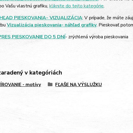
bo Vašu vlastnú grafiku,
kliknite do tejto kategórie
.
HĽAD PIESKOVANIA- VIZUALIZÁCIA
: V prípade, že máte záu
žbu
Vizualizácia pieskovania- náhľad grafiky
. Pieskovať poto
PRES PIESKOVANIE DO 5 DNÍ
- zrýchlená výroba pieskovania
zaradený v kategóriách
ÍROVANIE - motívy
FĽAŠE NA VÝSLUŽKU