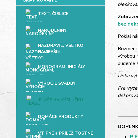
pieskovan
TEXT, ČÍSLICE
Zobrazen
bez dek
NARODENINY
Pokiaľ ná
NAZDRAVIE, VŠETKO
Rozmer mo
NAJLEPŠIE
výrobou 
budeme až
MONOGRAM, INICIÁLY
Doba vyh
VÝROČIE SVADBY
Pre
vyce
dekorova
FĽAŠE NA VÝSLUŽKU
DOMÁCE PRODUKTY
DOPLNK
VTIPNÉ a PRÍLEŽITOSTNÉ
PI