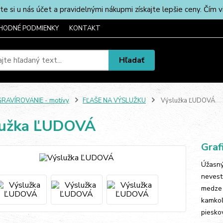
u nás účet a pravidelnými nákupmi získajte lepšie ceny. Čím via
HODNÉ PODMIENKY
KONTAKT
Hľadať
RAVÍROVANIE - motívy
FĽAŠE NA VÝSLUŽKU
Výslužka ĽUDOVÁ
lužka ĽUDOVÁ
Graf
Úžasný
nevestu
medze 
kamkoľ
pieskov