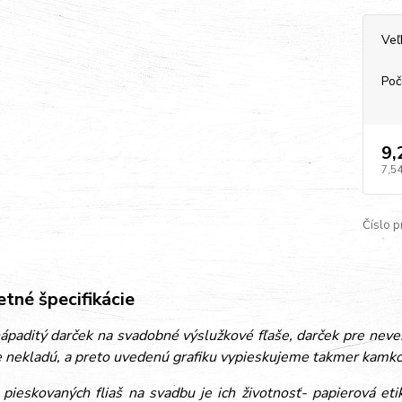
Veľ
Poč
9,
7,54
Číslo p
tné špecifikácie
paditý darček na svadobné výslužkové fľaše, darček pre nevestu
 nekladú, a preto uvedenú grafiku vypieskujeme takmer kamkoľ
pieskovaných fliaš na svadbu je ich životnosť- papierová et