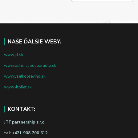
NAŠE ĎALŠIE WEBY:
www.jtf.sk
www.odhrncaposparadlo.sk
www.vsetkoprevino.sk
www.4toilet.sk
KONTAKT:
JTF partnership s.r.o.
tel:
+421 908 700 612