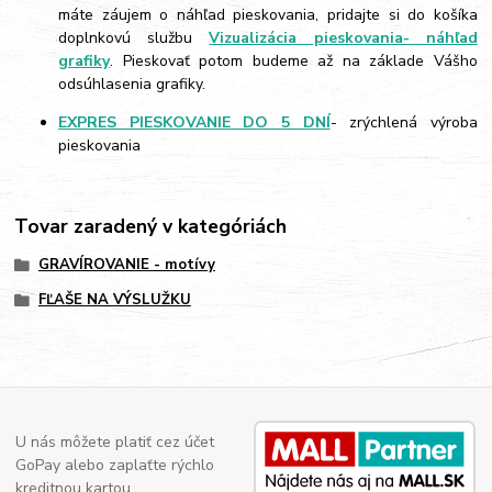
máte záujem o náhľad pieskovania, pridajte si do košíka
doplnkovú službu
Vizualizácia pieskovania- náhľad
grafiky
. Pieskovať potom budeme až na základe Vášho
odsúhlasenia grafiky.
EXPRES PIESKOVANIE DO 5 DNÍ
- zrýchlená výroba
pieskovania
Tovar zaradený v kategóriách
GRAVÍROVANIE - motívy
FĽAŠE NA VÝSLUŽKU
U nás môžete platiť cez účet
GoPay alebo zaplaťte rýchlo
kreditnou kartou.