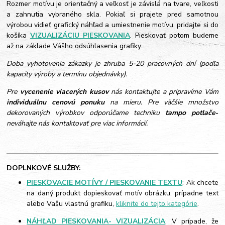
Rozmer motívu je orientačný a veľkosť je závislá na tvare, veľkosti
a zahnutia vybraného skla. Pokiaľ si prajete pred samotnou
výrobou vidieť grafický náhľad a umiestnenie motívu, pridajte si do
košíka
VIZUALIZÁCIU PIESKOVANIA
. Pieskovať potom budeme
až na základe Vášho odsúhlasenia grafiky.
Doba vyhotovenia zákazky je zhruba 5-20 pracovných dní (podľa
kapacity výroby a termínu objednávky).
Pre
vycenenie viacerých kusov
nás kontaktujte a pripravíme Vám
individuálnu cenovú ponuku
na mieru. Pre väčšie množstvo
dekorovaných výrobkov odporúčame techniku
tampo potlače
-
neváhajte nás kontaktovať pre viac informácií.
DOPLNKOVÉ SLUŽBY:
PIESKOVACIE MOTÍVY / PIESKOVANIE TEXTU
: Ak chcete
na daný produkt dopieskovať motív obrázku, prípadne text
alebo Vašu vlastnú grafiku,
kliknite do tejto kategórie
.
NÁHĽAD PIESKOVANIA- VIZUALIZÁCIA
: V prípade, že