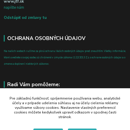
www.jtf.sk
napíšte nám
Odstúpiť od zmluvy tu
OCHRANA OSOBNÝCH ÚDAJOV
Na našich weboch ručíme za plnú ochranu Vašich osobných údajov pred zneužitím. Všetky informácie,
ktoré uvediete o svojej osobe, sú chránené v zmysle zákona č.122/2013 Z.z. o ochrane osobných údajov a o
zmene a doplnení niektorých zákonov.
Radi Vám pomôžeme:
+421 908 700 612
Pre základnú funkčnosť, spríjemnenie používania webu, analytické
účely a v prípade udelenia súhlasu aj na účely cielenia reklamy
po-pia: 8.00 - 16.00
využívame súbory cookies. Nastavenie vlastných preferencií
cookies môžete kedykoľvek upraviť odkazom v spodnej časti
business@jtf.sk
stránok.