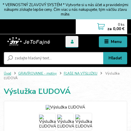
* VERNOSTNÝ ZĽAVOVÝ SYSTÉM * Vytvorte si u nás účet a pravidelnými
nákupmi získajte lepšie ceny. Čím viac u nás nakupujete, tým väčšiu zľavu
máte.
0
ks
za
0,00 €
Menu
Hľadať
Úvod
GRAVÍROVANIE - motívy
FĽAŠE NA VÝSLUŽKU
Výslužka
ĽUDOVÁ
Výslužka ĽUDOVÁ