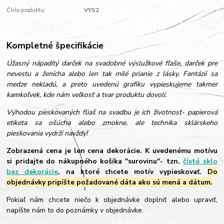
Číslo produktu:
VYS2
Kompletné špecifikácie
Úžasný nápaditý darček na svadobné výslužkové fľaše, darček pre
nevestu a ženícha alebo len tak milé prianie z lásky. Fantázií sa
medze nekladú, a preto uvedenú grafiku vypieskujeme takmer
kamkoľvek, kde nám veľkosť a tvar produktu dovolí.
Výhodou pieskovaných fliaš na svadbu je ich životnosť- papierová
etiketa sa ošúcha alebo zmokne, ale technika sklárskeho
pieskovania vydrží navždy!
Zobrazená cena je len cena dekorácie. K uvedenému motívu
si pridajte do nákupného košíka "surovinu"- tzn.
čísté sklo
bez dekorácie
, na ktoré chcete motív vypieskovať.
Do
objednávky pripíšte požadované dáta ako sú mená a dátum.
Pokiaľ nám chcete niečo k objednávke doplniť alebo upraviť,
napíšte nám to do poznámky v objednávke.