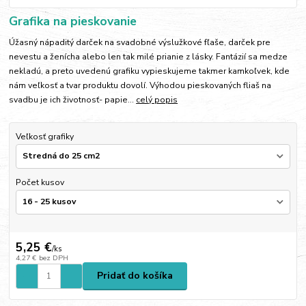
Grafika na pieskovanie
Úžasný nápaditý darček na svadobné výslužkové fľaše, darček pre
nevestu a ženícha alebo len tak milé prianie z lásky. Fantázií sa medze
nekladú, a preto uvedenú grafiku vypieskujeme takmer kamkoľvek, kde
nám veľkosť a tvar produktu dovolí. Výhodou pieskovaných fliaš na
svadbu je ich životnosť- papie...
celý popis
Veľkosť grafiky
Počet kusov
5,25 €
/
ks
4,27 €
bez DPH
Pridať do košíka