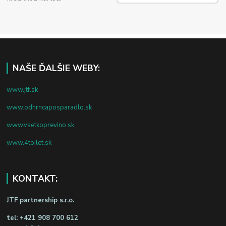
NAŠE ĎALŠIE WEBY:
www.jtf.sk
www.odhrncaposparadlo.sk
www.vsetkoprevino.sk
www.4toilet.sk
KONTAKT:
JTF partnership s.r.o.
tel:
+421 908 700 612