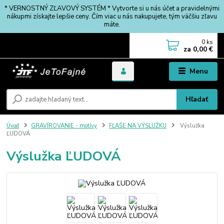
* VERNOSTNÝ ZĽAVOVÝ SYSTÉM * Vytvorte si u nás účet a pravidelnými
nákupmi získajte lepšie ceny. Čím viac u nás nakupujete, tým väčšiu zľavu
máte.
0
ks
za
0,00 €
Menu
Hľadať
Úvod
GRAVÍROVANIE - motívy
FĽAŠE NA VÝSLUŽKU
Výslužka
ĽUDOVÁ
Výslužka ĽUDOVÁ