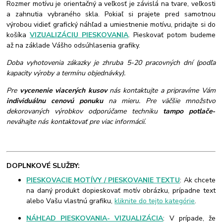
Rozmer motívu je orientačný a veľkosť je závislá na tvare, veľkosti
a zahnutia vybraného skla. Pokiaľ si prajete pred samotnou
výrobou vidieť grafický náhľad a umiestnenie motívu, pridajte si do
košíka
VIZUALIZÁCIU PIESKOVANIA
. Pieskovať potom budeme
až na základe Vášho odsúhlasenia grafiky.
Doba vyhotovenia zákazky je zhruba 5-20 pracovných dní (podľa
kapacity výroby a termínu objednávky).
Pre
vycenenie viacerých kusov
nás kontaktujte a pripravíme Vám
individuálnu cenovú ponuku
na mieru. Pre väčšie množstvo
dekorovaných výrobkov odporúčame techniku
tampo potlače
-
neváhajte nás kontaktovať pre viac informácií.
DOPLNKOVÉ SLUŽBY:
PIESKOVACIE MOTÍVY / PIESKOVANIE TEXTU
: Ak chcete
na daný produkt dopieskovať motív obrázku, prípadne text
alebo Vašu vlastnú grafiku,
kliknite do tejto kategórie
.
NÁHĽAD PIESKOVANIA- VIZUALIZÁCIA
: V prípade, že