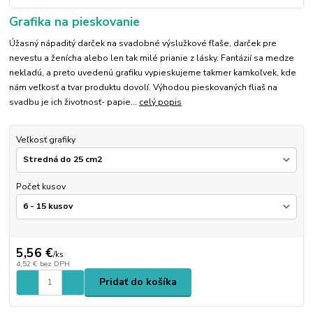
Grafika na pieskovanie
Úžasný nápaditý darček na svadobné výslužkové fľaše, darček pre
nevestu a ženícha alebo len tak milé prianie z lásky. Fantázií sa medze
nekladú, a preto uvedenú grafiku vypieskujeme takmer kamkoľvek, kde
nám veľkosť a tvar produktu dovolí. Výhodou pieskovaných fliaš na
svadbu je ich životnosť- papie...
celý popis
Veľkosť grafiky
Počet kusov
5,56 €
/
ks
4,52 €
bez DPH
Pridať do košíka