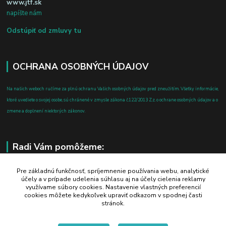
www.jtf.sk
napíšte nám
Odstúpiť od zmluvy tu
OCHRANA OSOBNÝCH ÚDAJOV
Na našich weboch ručíme za plnú ochranu Vašich osobných údajov pred zneužitím. Všetky informácie,
ktoré uvediete o svojej osobe, sú chránené v zmysle zákona č.122/2013 Z.z. o ochrane osobných údajov a o
zmene a doplnení niektorých zákonov.
Radi Vám pomôžeme:
+421 908 700 612
Pre základnú funkčnosť, spríjemnenie používania webu, analytické
účely a v prípade udelenia súhlasu aj na účely cielenia reklamy
po-pia: 8.00 - 16.00
využívame súbory cookies. Nastavenie vlastných preferencií
cookies môžete kedykoľvek upraviť odkazom v spodnej časti
business@jtf.sk
stránok.