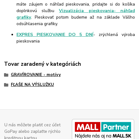
máte záujem o náhľad pieskovania, pridajte si do košíka
doplnkovú službu
Vizualizácia pieskovania- náhľad
grafiky
. Pieskovať potom budeme až na základe Vášho
odsúhlasenia grafiky.
EXPRES PIESKOVANIE DO 5 DNÍ
- zrýchlená výroba
pieskovania
Tovar zaradený v kategóriách
GRAVÍROVANIE - motívy
FĽAŠE NA VÝSLUŽKU
U nás môžete platiť cez účet
GoPay alebo zaplaťte rýchlo
kreditnou kartou.