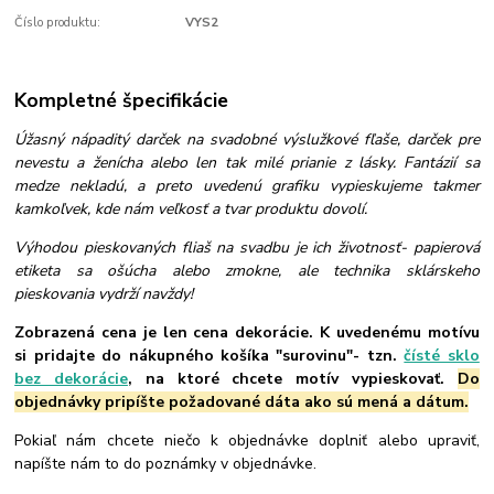
Číslo produktu:
VYS2
Kompletné špecifikácie
Úžasný nápaditý darček na svadobné výslužkové fľaše, darček pre
nevestu a ženícha alebo len tak milé prianie z lásky. Fantázií sa
medze nekladú, a preto uvedenú grafiku vypieskujeme takmer
kamkoľvek, kde nám veľkosť a tvar produktu dovolí.
Výhodou pieskovaných fliaš na svadbu je ich životnosť- papierová
etiketa sa ošúcha alebo zmokne, ale technika sklárskeho
pieskovania vydrží navždy!
Zobrazená cena je len cena dekorácie. K uvedenému motívu
si pridajte do nákupného košíka "surovinu"- tzn.
čísté sklo
bez dekorácie
, na ktoré chcete motív vypieskovať.
Do
objednávky pripíšte požadované dáta ako sú mená a dátum.
Pokiaľ nám chcete niečo k objednávke doplniť alebo upraviť,
napíšte nám to do poznámky v objednávke.