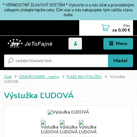
* VERNOSTNÝ ZĽAVOVÝ SYSTÉM * Vytvorte si u nás účet a pravidelnými
nákupmi získajte lepšie ceny. Čím viac u nás nakupujete, tým väčšiu zľavu
máte.
0
ks
za
0,00 €
Menu
Hľadať
Úvod
GRAVÍROVANIE - motívy
FĽAŠE NA VÝSLUŽKU
Výslužka
ĽUDOVÁ
Výslužka ĽUDOVÁ