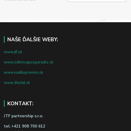
NAŠE ĎALŠIE WEBY:
www.jtf.sk
www.odhrncaposparadlo.sk
www.vsetkoprevino.sk
www.4toilet.sk
KONTAKT:
JTF partnership s.r.o.
tel:
+421 908 700 612