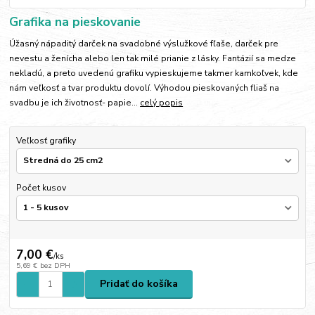
Grafika na pieskovanie
Úžasný nápaditý darček na svadobné výslužkové fľaše, darček pre
nevestu a ženícha alebo len tak milé prianie z lásky. Fantázií sa medze
nekladú, a preto uvedenú grafiku vypieskujeme takmer kamkoľvek, kde
nám veľkosť a tvar produktu dovolí. Výhodou pieskovaných fliaš na
svadbu je ich životnosť- papie...
celý popis
Veľkosť grafiky
Počet kusov
7,00 €
/
ks
5,69 €
bez DPH
Pridať do košíka