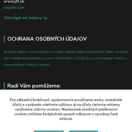
www.jtf.sk
napíšte nám
Odstúpiť od zmluvy tu
OCHRANA OSOBNÝCH ÚDAJOV
Na našich weboch ručíme za plnú ochranu Vašich osobných údajov pred zneužitím. Všetky informácie,
ktoré uvediete o svojej osobe, sú chránené v zmysle zákona č.122/2013 Z.z. o ochrane osobných údajov a o
zmene a doplnení niektorých zákonov.
Radi Vám pomôžeme:
+421 908 700 612
Pre základnú funkčnosť, spríjemnenie používania webu, analytické
účely a v prípade udelenia súhlasu aj na účely cielenia reklamy
po-pia: 8.00 - 16.00
využívame súbory cookies. Nastavenie vlastných preferencií
cookies môžete kedykoľvek upraviť odkazom v spodnej časti
business@jtf.sk
stránok.