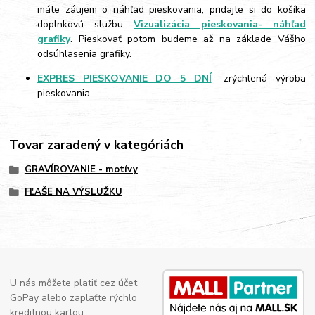
máte záujem o náhľad pieskovania, pridajte si do košíka
doplnkovú službu
Vizualizácia pieskovania- náhľad
grafiky
. Pieskovať potom budeme až na základe Vášho
odsúhlasenia grafiky.
EXPRES PIESKOVANIE DO 5 DNÍ
- zrýchlená výroba
pieskovania
Tovar zaradený v kategóriách
GRAVÍROVANIE - motívy
FĽAŠE NA VÝSLUŽKU
U nás môžete platiť cez účet
GoPay alebo zaplaťte rýchlo
kreditnou kartou.