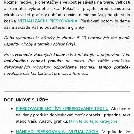
Rozmer motívu je orientačný a veľkosť je závislá na tvare, veľkosti
a zahnutia vybraného skla. Pokiaľ si prajete pred samotnou
výrobou vidieť grafický náhľad a umiestnenie motívu, pridajte si do
košíka
VIZUALIZÁCIU PIESKOVANIA
. Pieskovať potom budeme
až na základe Vášho odsúhlasenia grafiky.
Doba vyhotovenia zákazky je zhruba 5-20 pracovných dní (podľa
kapacity výroby a termínu objednávky).
Pre
vycenenie viacerých kusov
nás kontaktujte a pripravíme Vám
individuálnu cenovú ponuku
na mieru. Pre väčšie množstvo
dekorovaných výrobkov odporúčame techniku
tampo potlače
-
neváhajte nás kontaktovať pre viac informácií.
DOPLNKOVÉ SLUŽBY:
PIESKOVACIE MOTÍVY / PIESKOVANIE TEXTU
: Ak chcete
na daný produkt dopieskovať motív obrázku, prípadne text
alebo Vašu vlastnú grafiku,
kliknite do tejto kategórie
.
NÁHĽAD PIESKOVANIA- VIZUALIZÁCIA
: V prípade, že