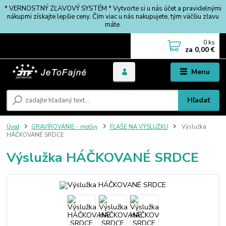
* VERNOSTNÝ ZĽAVOVÝ SYSTÉM * Vytvorte si u nás účet a pravidelnými
nákupmi získajte lepšie ceny. Čím viac u nás nakupujete, tým väčšiu zľavu
máte.
0
ks
za
0,00 €
Menu
Hľadať
Úvod
GRAVÍROVANIE - motívy
FĽAŠE NA VÝSLUŽKU
Výslužka
HÁČKOVANÉ SRDCE
Výslužka HÁČKOVANÉ SRDCE