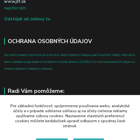
www.jtf.sk
napíšte nám
Odstúpiť od zmluvy tu
OCHRANA OSOBNÝCH ÚDAJOV
Na našich weboch ručíme za plnú ochranu Vašich osobných údajov pred zneužitím. Všetky informácie,
ktoré uvediete o svojej osobe, sú chránené v zmysle zákona č.122/2013 Z.z. o ochrane osobných údajov a o
zmene a doplnení niektorých zákonov.
Radi Vám pomôžeme:
+421 908 700 612
Pre základnú funkčnosť, spríjemnenie používania webu, analytické
účely a v prípade udelenia súhlasu aj na účely cielenia reklamy
po-pia: 8.00 - 16.00
využívame súbory cookies. Nastavenie vlastných preferencií
cookies môžete kedykoľvek upraviť odkazom v spodnej časti
business@jtf.sk
stránok.