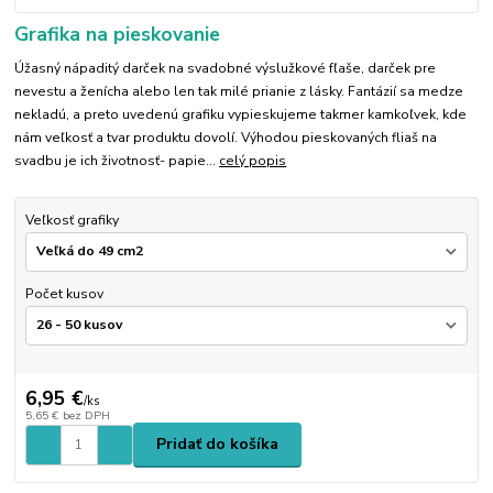
Grafika na pieskovanie
Úžasný nápaditý darček na svadobné výslužkové fľaše, darček pre
nevestu a ženícha alebo len tak milé prianie z lásky. Fantázií sa medze
nekladú, a preto uvedenú grafiku vypieskujeme takmer kamkoľvek, kde
nám veľkosť a tvar produktu dovolí. Výhodou pieskovaných fliaš na
svadbu je ich životnosť- papie...
celý popis
Veľkosť grafiky
Počet kusov
6,95 €
/
ks
5,65 €
bez DPH
Pridať do košíka