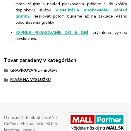
máte záujem o náhľad pieskovania, pridajte si do košíka
doplnkovú službu
Vizualizácia pieskovania- náhľad
grafiky
. Pieskovať potom budeme až na základe Vášho
odsúhlasenia grafiky.
EXPRES PIESKOVANIE DO 5 DNÍ
- zrýchlená výroba
pieskovania
Tovar zaradený v kategóriách
GRAVÍROVANIE - motívy
FĽAŠE NA VÝSLUŽKU
U nás môžete platiť cez účet
GoPay alebo zaplaťte rýchlo
kreditnou kartou.