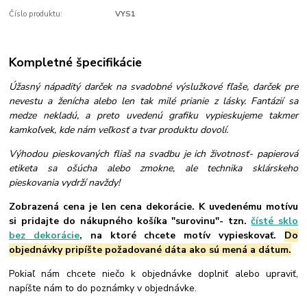
Číslo produktu:
VYS1
Kompletné špecifikácie
Úžasný nápaditý darček na svadobné výslužkové fľaše, darček pre
nevestu a ženícha alebo len tak milé prianie z lásky. Fantázií sa
medze nekladú, a preto uvedenú grafiku vypieskujeme takmer
kamkoľvek, kde nám veľkosť a tvar produktu dovolí.
Výhodou pieskovaných fliaš na svadbu je ich životnosť- papierová
etiketa sa ošúcha alebo zmokne, ale technika sklárskeho
pieskovania vydrží navždy!
Zobrazená cena je len cena dekorácie. K uvedenému motívu
si pridajte do nákupného košíka "surovinu"- tzn.
čísté sklo
bez dekorácie
, na ktoré chcete motív vypieskovať.
Do
objednávky pripíšte požadované dáta ako sú mená a dátum.
Pokiaľ nám chcete niečo k objednávke doplniť alebo upraviť,
napíšte nám to do poznámky v objednávke.