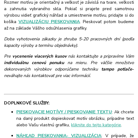
Rozmer motívu je orientačný a veľkosť je závislá na tvare, veľkosti
a zahnutia vybraného skla. Pokiaľ si prajete pred samotnou
výrobou vidieť grafický náhľad a umiestnenie motívu, pridajte si do
košíka
VIZUALIZÁCIU PIESKOVANIA
. Pieskovať potom budeme
až na základe Vášho odsúhlasenia grafiky.
Doba vyhotovenia zákazky je zhruba 5-20 pracovných dní (podľa
kapacity výroby a termínu objednávky).
Pre
vycenenie viacerých kusov
nás kontaktujte a pripravíme Vám
individuálnu cenovú ponuku
na mieru. Pre väčšie množstvo
dekorovaných výrobkov odporúčame techniku
tampo potlače
-
neváhajte nás kontaktovať pre viac informácií.
DOPLNKOVÉ SLUŽBY:
PIESKOVACIE MOTÍVY / PIESKOVANIE TEXTU
: Ak chcete
na daný produkt dopieskovať motív obrázku, prípadne text
alebo Vašu vlastnú grafiku,
kliknite do tejto kategórie
.
NÁHĽAD PIESKOVANIA- VIZUALIZÁCIA
: V prípade, že