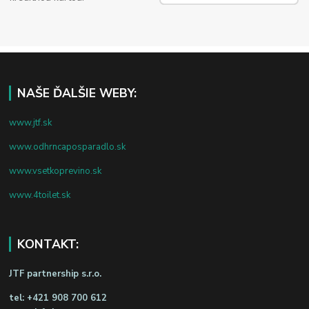
NAŠE ĎALŠIE WEBY:
www.jtf.sk
www.odhrncaposparadlo.sk
www.vsetkoprevino.sk
www.4toilet.sk
KONTAKT:
JTF partnership s.r.o.
tel:
+421 908 700 612