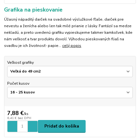
Grafika na pieskovanie
Úžasný nápaditý darček na svadobné výslužkové fľaše, darček pre
nevestu a ženícha alebo len tak milé prianie z lásky. Fantázií sa medze
nekladú, a preto uvedenú grafiku vypieskujeme takmer kamkoľvek, kde
nám veľkosť a tvar produktu dovolí. Výhodou pieskovaných fliaš na
svadbu je ich životnosť- papie...
celý popis
Veľkosť grafiky
Počet kusov
7,88 €
/
ks
6,41 €
bez DPH
Pridať do košíka