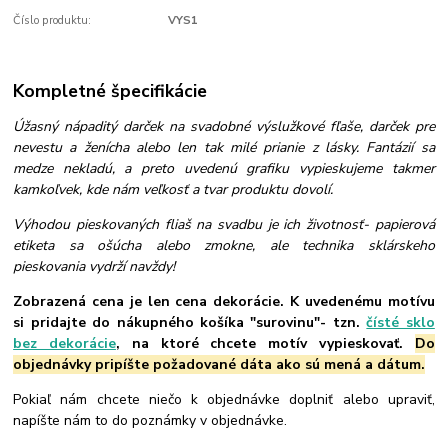
Číslo produktu:
VYS1
Kompletné špecifikácie
Úžasný nápaditý darček na svadobné výslužkové fľaše, darček pre
nevestu a ženícha alebo len tak milé prianie z lásky. Fantázií sa
medze nekladú, a preto uvedenú grafiku vypieskujeme takmer
kamkoľvek, kde nám veľkosť a tvar produktu dovolí.
Výhodou pieskovaných fliaš na svadbu je ich životnosť- papierová
etiketa sa ošúcha alebo zmokne, ale technika sklárskeho
pieskovania vydrží navždy!
Zobrazená cena je len cena dekorácie. K uvedenému motívu
si pridajte do nákupného košíka "surovinu"- tzn.
čísté sklo
bez dekorácie
, na ktoré chcete motív vypieskovať.
Do
objednávky pripíšte požadované dáta ako sú mená a dátum.
Pokiaľ nám chcete niečo k objednávke doplniť alebo upraviť,
napíšte nám to do poznámky v objednávke.