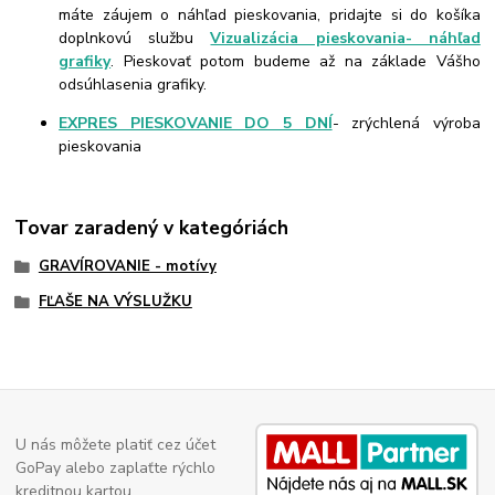
máte záujem o náhľad pieskovania, pridajte si do košíka
doplnkovú službu
Vizualizácia pieskovania- náhľad
grafiky
. Pieskovať potom budeme až na základe Vášho
odsúhlasenia grafiky.
EXPRES PIESKOVANIE DO 5 DNÍ
- zrýchlená výroba
pieskovania
Tovar zaradený v kategóriách
GRAVÍROVANIE - motívy
FĽAŠE NA VÝSLUŽKU
U nás môžete platiť cez účet
GoPay alebo zaplaťte rýchlo
kreditnou kartou.