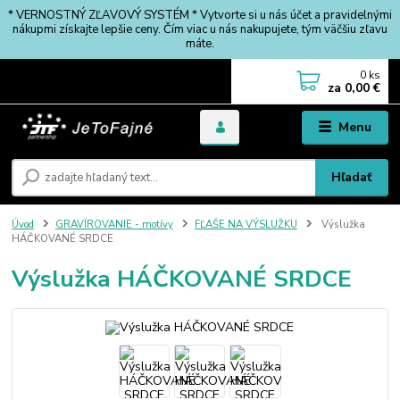
* VERNOSTNÝ ZĽAVOVÝ SYSTÉM * Vytvorte si u nás účet a pravidelnými
nákupmi získajte lepšie ceny. Čím viac u nás nakupujete, tým väčšiu zľavu
máte.
0
ks
za
0,00 €
Menu
Hľadať
Úvod
GRAVÍROVANIE - motívy
FĽAŠE NA VÝSLUŽKU
Výslužka
HÁČKOVANÉ SRDCE
Výslužka HÁČKOVANÉ SRDCE