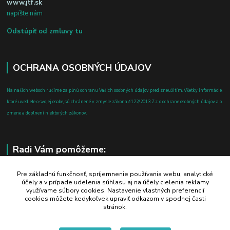
www.jtf.sk
napíšte nám
Odstúpiť od zmluvy tu
OCHRANA OSOBNÝCH ÚDAJOV
Na našich weboch ručíme za plnú ochranu Vašich osobných údajov pred zneužitím. Všetky informácie,
ktoré uvediete o svojej osobe, sú chránené v zmysle zákona č.122/2013 Z.z. o ochrane osobných údajov a o
zmene a doplnení niektorých zákonov.
Radi Vám pomôžeme:
+421 908 700 612
Pre základnú funkčnosť, spríjemnenie používania webu, analytické
účely a v prípade udelenia súhlasu aj na účely cielenia reklamy
po-pia: 8.00 - 16.00
využívame súbory cookies. Nastavenie vlastných preferencií
cookies môžete kedykoľvek upraviť odkazom v spodnej časti
business@jtf.sk
stránok.