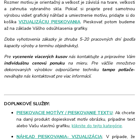
Rozmer motívu je orientačný a veľkosť je závislá na tvare, veľkosti
a zahnutia vybraného skla. Pokiaľ si prajete pred samotnou
výrobou vidieť grafický náhľad a umiestnenie motívu, pridajte si do
košíka
VIZUALIZÁCIU PIESKOVANIA
. Pieskovať potom budeme
až na základe Vášho odsúhlasenia grafiky.
Doba vyhotovenia zákazky je zhruba 5-20 pracovných dní (podľa
kapacity výroby a termínu objednávky).
Pre
vycenenie viacerých kusov
nás kontaktujte a pripravíme Vám
individuálnu cenovú ponuku
na mieru. Pre väčšie množstvo
dekorovaných výrobkov odporúčame techniku
tampo potlače
-
neváhajte nás kontaktovať pre viac informácií.
DOPLNKOVÉ SLUŽBY:
PIESKOVACIE MOTÍVY / PIESKOVANIE TEXTU
: Ak chcete
na daný produkt dopieskovať motív obrázku, prípadne text
alebo Vašu vlastnú grafiku,
kliknite do tejto kategórie
.
NÁHĽAD PIESKOVANIA- VIZUALIZÁCIA
: V prípade, že