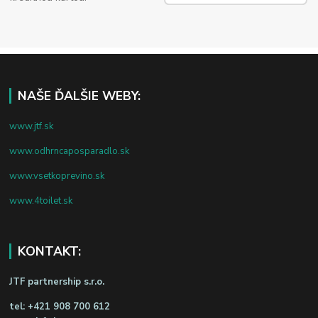
NAŠE ĎALŠIE WEBY:
www.jtf.sk
www.odhrncaposparadlo.sk
www.vsetkoprevino.sk
www.4toilet.sk
KONTAKT:
JTF partnership s.r.o.
tel:
+421 908 700 612