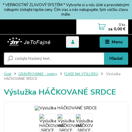
* VERNOSTNÝ ZĽAVOVÝ SYSTÉM * Vytvorte si u nás účet a pravidelnými
nákupmi získajte lepšie ceny. Čím viac u nás nakupujete, tým väčšiu zľavu
máte.
0
ks
za
0,00 €
Menu
Hľadať
Úvod
GRAVÍROVANIE - motívy
FĽAŠE NA VÝSLUŽKU
Výslužka
HÁČKOVANÉ SRDCE
Výslužka HÁČKOVANÉ SRDCE