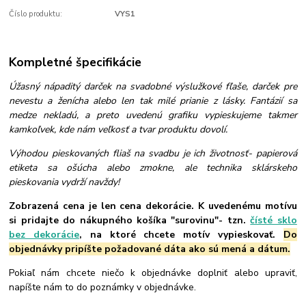
Číslo produktu:
VYS1
Kompletné špecifikácie
Úžasný nápaditý darček na svadobné výslužkové fľaše, darček pre
nevestu a ženícha alebo len tak milé prianie z lásky. Fantázií sa
medze nekladú, a preto uvedenú grafiku vypieskujeme takmer
kamkoľvek, kde nám veľkosť a tvar produktu dovolí.
Výhodou pieskovaných fliaš na svadbu je ich životnosť- papierová
etiketa sa ošúcha alebo zmokne, ale technika sklárskeho
pieskovania vydrží navždy!
Zobrazená cena je len cena dekorácie. K uvedenému motívu
si pridajte do nákupného košíka "surovinu"- tzn.
čísté sklo
bez dekorácie
, na ktoré chcete motív vypieskovať.
Do
objednávky pripíšte požadované dáta ako sú mená a dátum.
Pokiaľ nám chcete niečo k objednávke doplniť alebo upraviť,
napíšte nám to do poznámky v objednávke.