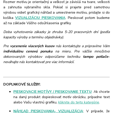
Rozmer motívu je orientačný a veľkosť je závislá na tvare, veľkosti
a zahnutia vybraného skla. Pokiaľ si prajete pred samotnou
výrobou vidieť grafický náhľad a umiestnenie motívu, pridajte si do
košíka
VIZUALIZÁCIU PIESKOVANIA
. Pieskovať potom budeme
až na základe Vášho odsúhlasenia grafiky.
Doba vyhotovenia zákazky je zhruba 5-20 pracovných dní (podľa
kapacity výroby a termínu objednávky).
Pre
vycenenie viacerých kusov
nás kontaktujte a pripravíme Vám
individuálnu cenovú ponuku
na mieru. Pre väčšie množstvo
dekorovaných výrobkov odporúčame techniku
tampo potlače
-
neváhajte nás kontaktovať pre viac informácií.
DOPLNKOVÉ SLUŽBY:
PIESKOVACIE MOTÍVY / PIESKOVANIE TEXTU
: Ak chcete
na daný produkt dopieskovať motív obrázku, prípadne text
alebo Vašu vlastnú grafiku,
kliknite do tejto kategórie
.
NÁHĽAD PIESKOVANIA- VIZUALIZÁCIA
: V prípade, že