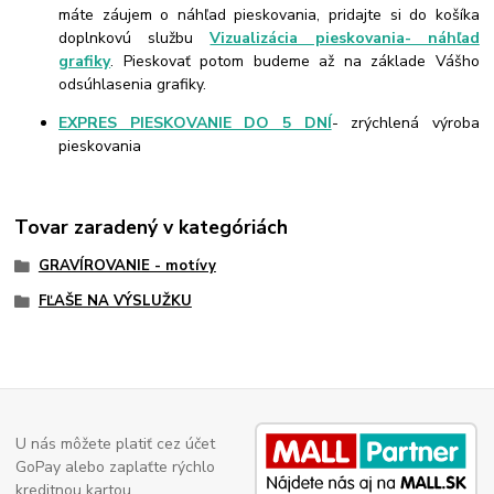
máte záujem o náhľad pieskovania, pridajte si do košíka
doplnkovú službu
Vizualizácia pieskovania- náhľad
grafiky
. Pieskovať potom budeme až na základe Vášho
odsúhlasenia grafiky.
EXPRES PIESKOVANIE DO 5 DNÍ
- zrýchlená výroba
pieskovania
Tovar zaradený v kategóriách
GRAVÍROVANIE - motívy
FĽAŠE NA VÝSLUŽKU
U nás môžete platiť cez účet
GoPay alebo zaplaťte rýchlo
kreditnou kartou.