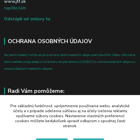
www.jtf.sk
napíšte nám
Odstúpiť od zmluvy tu
OCHRANA OSOBNÝCH ÚDAJOV
Na našich weboch ručíme za plnú ochranu Vašich osobných údajov pred zneužitím. Všetky informácie,
ktoré uvediete o svojej osobe, sú chránené v zmysle zákona č.122/2013 Z.z. o ochrane osobných údajov a o
zmene a doplnení niektorých zákonov.
Radi Vám pomôžeme:
+421 908 700 612
Pre základnú funkčnosť, spríjemnenie používania webu, analytické
účely a v prípade udelenia súhlasu aj na účely cielenia reklamy
po-pia: 8.00 - 16.00
využívame súbory cookies. Nastavenie vlastných preferencií
cookies môžete kedykoľvek upraviť odkazom v spodnej časti
business@jtf.sk
stránok.