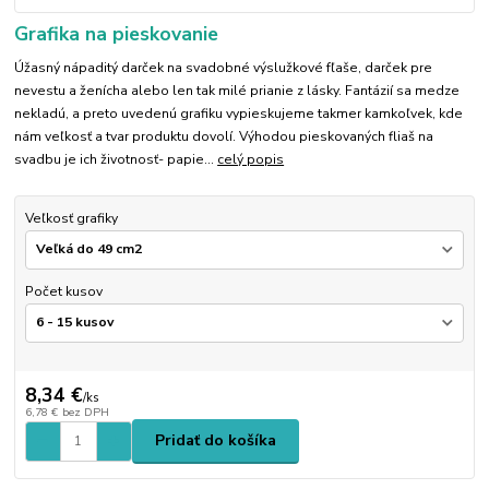
Grafika na pieskovanie
Úžasný nápaditý darček na svadobné výslužkové fľaše, darček pre
nevestu a ženícha alebo len tak milé prianie z lásky. Fantázií sa medze
nekladú, a preto uvedenú grafiku vypieskujeme takmer kamkoľvek, kde
nám veľkosť a tvar produktu dovolí. Výhodou pieskovaných fliaš na
svadbu je ich životnosť- papie...
celý popis
Veľkosť grafiky
Počet kusov
8,34 €
/
ks
6,78 €
bez DPH
Pridať do košíka