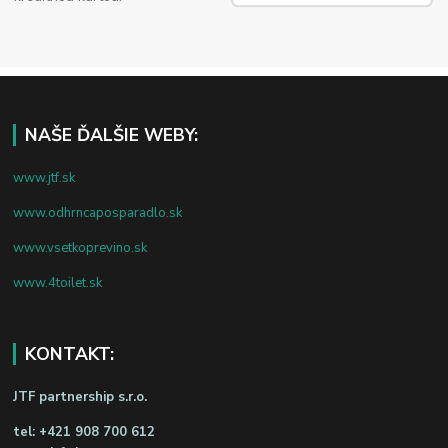
NAŠE ĎALŠIE WEBY:
www.jtf.sk
www.odhrncaposparadlo.sk
www.vsetkoprevino.sk
www.4toilet.sk
KONTAKT:
JTF partnership s.r.o.
tel:
+421 908 700 612