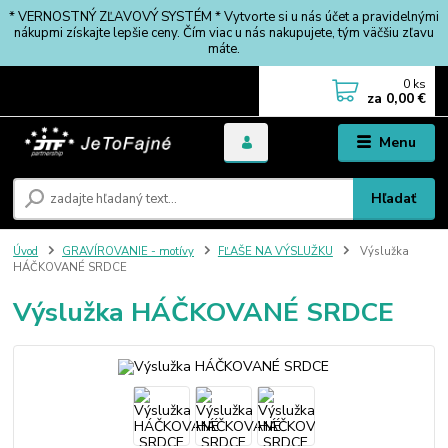
* VERNOSTNÝ ZĽAVOVÝ SYSTÉM * Vytvorte si u nás účet a pravidelnými
nákupmi získajte lepšie ceny. Čím viac u nás nakupujete, tým väčšiu zľavu
máte.
0
ks
za
0,00 €
Menu
Hľadať
Úvod
GRAVÍROVANIE - motívy
FĽAŠE NA VÝSLUŽKU
Výslužka
HÁČKOVANÉ SRDCE
Výslužka HÁČKOVANÉ SRDCE