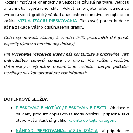
Rozmer motívu je orientačný a veľkosť je závislá na tvare, veľkosti
a zahnutia vybraného skla. Pokiaľ si prajete pred samotnou
výrobou vidieť grafický náhľad a umiestnenie motívu, pridajte si do
košíka
VIZUALIZÁCIU PIESKOVANIA
. Pieskovať potom budeme
až na základe Vášho odsúhlasenia grafiky.
Doba vyhotovenia zákazky je zhruba 5-20 pracovných dní (podľa
kapacity výroby a termínu objednávky).
Pre
vycenenie viacerých kusov
nás kontaktujte a pripravíme Vám
individuálnu cenovú ponuku
na mieru. Pre väčšie množstvo
dekorovaných výrobkov odporúčame techniku
tampo potlače
-
neváhajte nás kontaktovať pre viac informácií.
DOPLNKOVÉ SLUŽBY:
PIESKOVACIE MOTÍVY / PIESKOVANIE TEXTU
: Ak chcete
na daný produkt dopieskovať motív obrázku, prípadne text
alebo Vašu vlastnú grafiku,
kliknite do tejto kategórie
.
NÁHĽAD PIESKOVANIA- VIZUALIZÁCIA
: V prípade, že