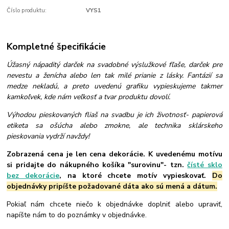
Číslo produktu:
VYS1
Kompletné špecifikácie
Úžasný nápaditý darček na svadobné výslužkové fľaše, darček pre
nevestu a ženícha alebo len tak milé prianie z lásky. Fantázií sa
medze nekladú, a preto uvedenú grafiku vypieskujeme takmer
kamkoľvek, kde nám veľkosť a tvar produktu dovolí.
Výhodou pieskovaných fliaš na svadbu je ich životnosť- papierová
etiketa sa ošúcha alebo zmokne, ale technika sklárskeho
pieskovania vydrží navždy!
Zobrazená cena je len cena dekorácie. K uvedenému motívu
si pridajte do nákupného košíka "surovinu"- tzn.
čísté sklo
bez dekorácie
, na ktoré chcete motív vypieskovať.
Do
objednávky pripíšte požadované dáta ako sú mená a dátum.
Pokiaľ nám chcete niečo k objednávke doplniť alebo upraviť,
napíšte nám to do poznámky v objednávke.