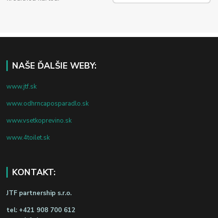
NAŠE ĎALŠIE WEBY:
www.jtf.sk
www.odhrncaposparadlo.sk
www.vsetkoprevino.sk
www.4toilet.sk
KONTAKT:
JTF partnership s.r.o.
tel:
+421 908 700 612