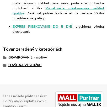
máte záujem o náhľad pieskovania, pridajte si do košíka
doplnkovú službu
Vizualizácia pieskovania- náhľad
grafiky
. Pieskovať potom budeme až na základe Vášho
odsúhlasenia grafiky.
EXPRES PIESKOVANIE DO 5 DNÍ
- zrýchlená výroba
pieskovania
Tovar zaradený v kategóriách
GRAVÍROVANIE - motívy
FĽAŠE NA VÝSLUŽKU
U nás môžete platiť cez účet
GoPay alebo zaplaťte rýchlo
kreditnou kartou.