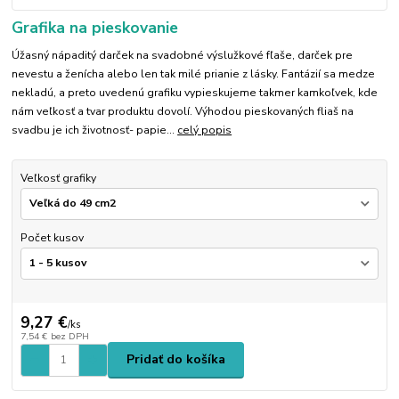
Grafika na pieskovanie
Úžasný nápaditý darček na svadobné výslužkové fľaše, darček pre
nevestu a ženícha alebo len tak milé prianie z lásky. Fantázií sa medze
nekladú, a preto uvedenú grafiku vypieskujeme takmer kamkoľvek, kde
nám veľkosť a tvar produktu dovolí. Výhodou pieskovaných fliaš na
svadbu je ich životnosť- papie...
celý popis
Veľkosť grafiky
Počet kusov
9,27 €
/
ks
7,54 €
bez DPH
Pridať do košíka