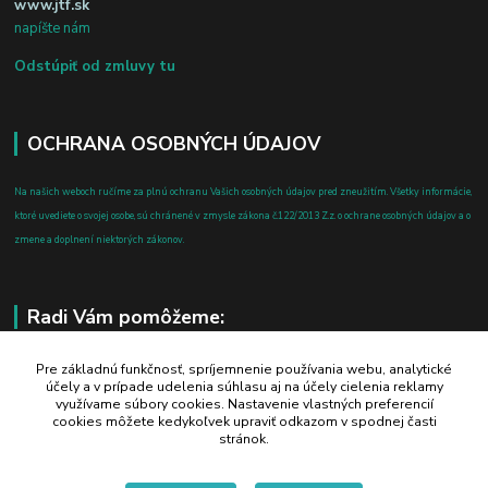
www.jtf.sk
napíšte nám
Odstúpiť od zmluvy tu
OCHRANA OSOBNÝCH ÚDAJOV
Na našich weboch ručíme za plnú ochranu Vašich osobných údajov pred zneužitím. Všetky informácie,
ktoré uvediete o svojej osobe, sú chránené v zmysle zákona č.122/2013 Z.z. o ochrane osobných údajov a o
zmene a doplnení niektorých zákonov.
Radi Vám pomôžeme:
+421 908 700 612
Pre základnú funkčnosť, spríjemnenie používania webu, analytické
účely a v prípade udelenia súhlasu aj na účely cielenia reklamy
po-pia: 8.00 - 16.00
využívame súbory cookies. Nastavenie vlastných preferencií
cookies môžete kedykoľvek upraviť odkazom v spodnej časti
business@jtf.sk
stránok.