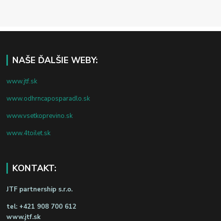
NAŠE ĎALŠIE WEBY:
www.jtf.sk
www.odhrncaposparadlo.sk
www.vsetkoprevino.sk
www.4toilet.sk
KONTAKT:
JTF partnership s.r.o.
tel:
+421 908 700 612
www.jtf.sk