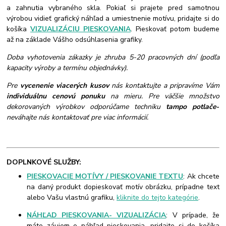
a zahnutia vybraného skla. Pokiaľ si prajete pred samotnou
výrobou vidieť grafický náhľad a umiestnenie motívu, pridajte si do
košíka
VIZUALIZÁCIU PIESKOVANIA
. Pieskovať potom budeme
až na základe Vášho odsúhlasenia grafiky.
Doba vyhotovenia zákazky je zhruba 5-20 pracovných dní (podľa
kapacity výroby a termínu objednávky).
Pre
vycenenie viacerých kusov
nás kontaktujte a pripravíme Vám
individuálnu cenovú ponuku
na mieru. Pre väčšie množstvo
dekorovaných výrobkov odporúčame techniku
tampo potlače
-
neváhajte nás kontaktovať pre viac informácií.
DOPLNKOVÉ SLUŽBY:
PIESKOVACIE MOTÍVY / PIESKOVANIE TEXTU
: Ak chcete
na daný produkt dopieskovať motív obrázku, prípadne text
alebo Vašu vlastnú grafiku,
kliknite do tejto kategórie
.
NÁHĽAD PIESKOVANIA- VIZUALIZÁCIA
: V prípade, že
máte záujem o náhľad pieskovania, pridajte si do košíka