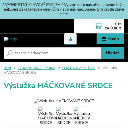
* VERNOSTNÝ ZĽAVOVÝ SYSTÉM * Vytvorte si u nás účet a pravidelnými
nákupmi získajte lepšie ceny. Čím viac u nás nakupujete, tým väčšiu zľavu
máte.
0
ks
za
0,00 €
Menu
Hľadať
Úvod
GRAVÍROVANIE - motívy
FĽAŠE NA VÝSLUŽKU
Výslužka
HÁČKOVANÉ SRDCE
Výslužka HÁČKOVANÉ SRDCE