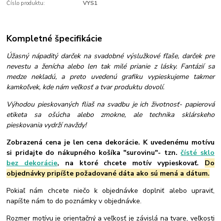
Číslo produktu:
VYS1
Kompletné špecifikácie
Úžasný nápaditý darček na svadobné výslužkové fľaše, darček pre
nevestu a ženícha alebo len tak milé prianie z lásky. Fantázií sa
medze nekladú, a preto uvedenú grafiku vypieskujeme takmer
kamkoľvek, kde nám veľkosť a tvar produktu dovolí.
Výhodou pieskovaných fliaš na svadbu je ich životnosť- papierová
etiketa sa ošúcha alebo zmokne, ale technika sklárskeho
pieskovania vydrží navždy!
Zobrazená cena je len cena dekorácie. K uvedenému motívu
si pridajte do nákupného košíka "surovinu"- tzn.
čísté sklo
bez dekorácie
, na ktoré chcete motív vypieskovať.
Do
objednávky pripíšte požadované dáta ako sú mená a dátum.
Pokiaľ nám chcete niečo k objednávke doplniť alebo upraviť,
napíšte nám to do poznámky v objednávke.
Rozmer motívu je orientačný a veľkosť je závislá na tvare, veľkosti