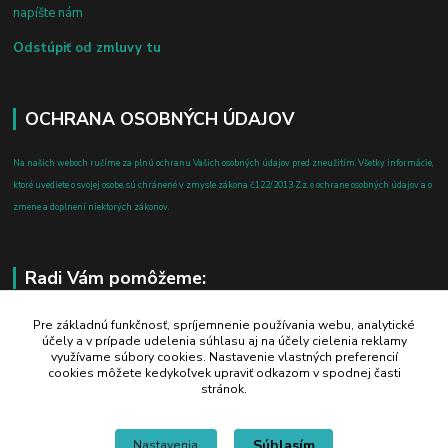
napíšte nám
Odstúpiť od zmluvy tu
OCHRANA OSOBNÝCH ÚDAJOV
Na našich weboch ručíme za plnú ochranu Vašich osobných údajov pred zneužitím. Všetky informácie,
ktoré uvediete o svojej osobe, sú chránené v zmysle zákona č.122/2013 Z.z. o ochrane osobných údajov a o
zmene a doplnení niektorých zákonov.
Radi Vám pomôžeme:
+421 908 700 612
Pre základnú funkčnosť, spríjemnenie používania webu, analytické
účely a v prípade udelenia súhlasu aj na účely cielenia reklamy
po-pia: 8.00 - 16.00
využívame súbory cookies. Nastavenie vlastných preferencií
cookies môžete kedykoľvek upraviť odkazom v spodnej časti
business@jtf.sk
stránok.
Súhlasím
Nastavenia