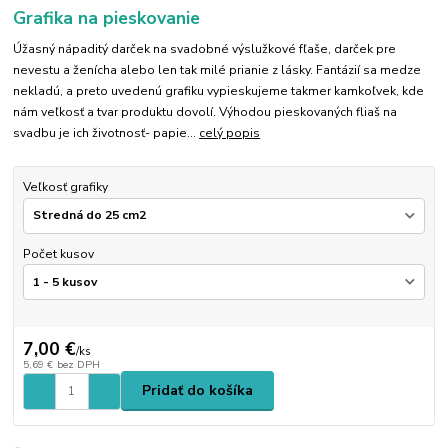
Grafika na pieskovanie
Úžasný nápaditý darček na svadobné výslužkové fľaše, darček pre
nevestu a ženícha alebo len tak milé prianie z lásky. Fantázií sa medze
nekladú, a preto uvedenú grafiku vypieskujeme takmer kamkoľvek, kde
nám veľkosť a tvar produktu dovolí. Výhodou pieskovaných fliaš na
svadbu je ich životnosť- papie...
celý popis
Veľkosť grafiky
Počet kusov
7,00 €
/
ks
5,69 €
bez DPH
Pridať do košíka