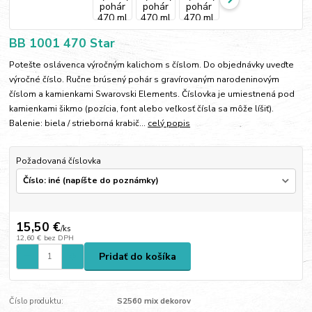
BB 1001 470 Star
Potešte oslávenca výročným kalichom s číslom. Do objednávky uveďte
výročné číslo. Ručne brúsený pohár s gravírovaným narodeninovým
číslom a kamienkami Swarovski Elements. Číslovka je umiestnená pod
kamienkami šikmo (pozícia, font alebo veľkosť čísla sa môže líšiť).
Balenie: biela / strieborná krabič...
celý popis
Požadovaná číslovka
15,50 €
/
ks
12,60 €
bez DPH
Pridať do košíka
Číslo produktu:
S2560 mix dekorov