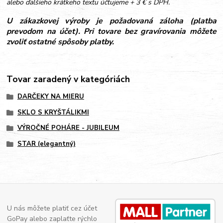
alebo ďalšieho krátkeho textu účtujeme + 3 € s DPH.
U zákazkovej výroby je požadovaná záloha (platba
prevodom na účet). Pri tovare bez gravírovania môžete
zvoliť ostatné spôsoby platby.
Tovar zaradený v kategóriách
DARČEKY NA MIERU
SKLO S KRYŠTÁLIKMI
VÝROČNÉ POHÁRE - JUBILEUM
STAR (elegantný)
U nás môžete platiť cez účet
GoPay alebo zaplaťte rýchlo