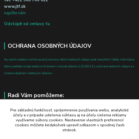
tel:
+421 908 700 612
www.jtf.sk
napíšte nám
Odstúpiť od zmluvy tu
OCHRANA OSOBNÝCH ÚDAJOV
Na našich weboch ručíme za plnú ochranu Vašich osobných údajov pred zneužitím. Všetky informácie,
ktoré uvediete o svojej osobe, sú chránené v zmysle zákona č.122/2013 Z.z. o ochrane osobných údajov a o
zmene a doplnení niektorých zákonov.
Radi Vám pomôžeme:
+421 908 700 612
Pre základnú funkčnosť, spríjemnenie používania webu, analytické
účely a v prípade udelenia súhlasu aj na účely cielenia reklamy
po-pia: 8.00 - 16.00
využívame súbory cookies. Nastavenie vlastných preferencií
cookies môžete kedykoľvek upraviť odkazom v spodnej časti
business@jtf.sk
stránok.