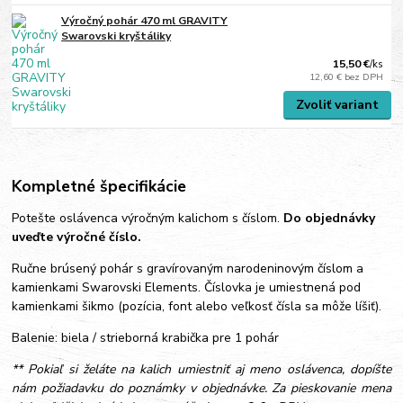
Výročný pohár 470 ml GRAVITY
Swarovski kryštáliky
15,50 €
/
ks
12,60 €
bez DPH
Zvoliť variant
Kompletné špecifikácie
Potešte oslávenca výročným kalichom s číslom.
Do objednávky
uveďte výročné číslo.
Ručne brúsený pohár s gravírovaným narodeninovým číslom a
kamienkami Swarovski Elements. Číslovka je umiestnená pod
kamienkami šikmo (pozícia, font alebo veľkosť čísla sa môže líšiť).
Balenie: biela / strieborná krabička pre 1 pohár
** Pokiaľ si želáte na kalich umiestniť aj meno oslávenca, dopíšte
nám požiadavku do poznámky v objednávke. Za pieskovanie mena