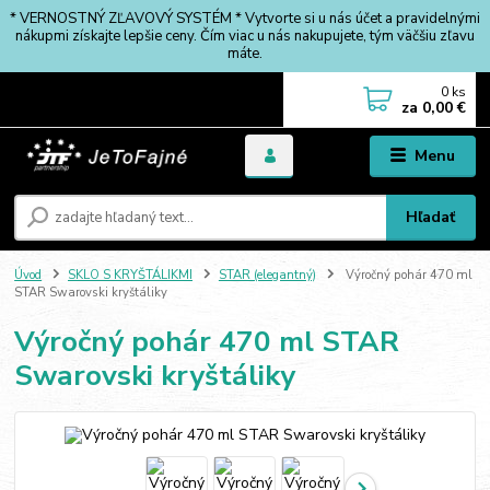
* VERNOSTNÝ ZĽAVOVÝ SYSTÉM * Vytvorte si u nás účet a pravidelnými
nákupmi získajte lepšie ceny. Čím viac u nás nakupujete, tým väčšiu zľavu
máte.
0
ks
za
0,00 €
Menu
Hľadať
Úvod
SKLO S KRYŠTÁLIKMI
STAR (elegantný)
Výročný pohár 470 ml
STAR Swarovski kryštáliky
Výročný pohár 470 ml STAR
Swarovski kryštáliky