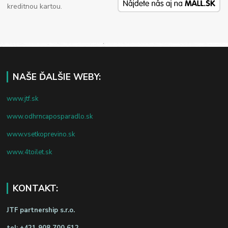
kreditnou kartou.
NAŠE ĎALŠIE WEBY:
www.jtf.sk
www.odhrncaposparadlo.sk
www.vsetkoprevino.sk
www.4toilet.sk
KONTAKT:
JTF partnership s.r.o.