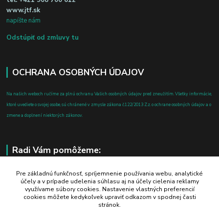
tel:
+421 908 700 612
www.jtf.sk
napíšte nám
Odstúpiť od zmluvy tu
OCHRANA OSOBNÝCH ÚDAJOV
Na našich weboch ručíme za plnú ochranu Vašich osobných údajov pred zneužitím. Všetky informácie,
ktoré uvediete o svojej osobe, sú chránené v zmysle zákona č.122/2013 Z.z. o ochrane osobných údajov a o
zmene a doplnení niektorých zákonov.
Radi Vám pomôžeme:
+421 908 700 612
Pre základnú funkčnosť, spríjemnenie používania webu, analytické
účely a v prípade udelenia súhlasu aj na účely cielenia reklamy
po-pia: 8.00 - 16.00
využívame súbory cookies. Nastavenie vlastných preferencií
cookies môžete kedykoľvek upraviť odkazom v spodnej časti
business@jtf.sk
stránok.