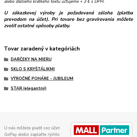
alebo ďalšieho krátkeho textu účtujeme + 3 € s DPH.
U zákazkovej výroby je požadovaná záloha (platba
prevodom na účet). Pri tovare bez gravírovania môžete
zvoliť ostatné spôsoby platby.
Tovar zaradený v kategóriách
DARČEKY NA MIERU
SKLO S KRYŠTÁLIKMI
VÝROČNÉ POHÁRE - JUBILEUM
STAR (elegantný)
U nás môžete platiť cez účet
GoPay alebo zaplaťte rýchlo