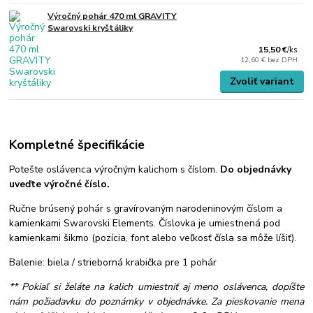
Výročný pohár 470 ml GRAVITY
Swarovski kryštáliky
15,50 €
/
ks
12,60 €
bez DPH
Zvoliť variant
Kompletné špecifikácie
Potešte oslávenca výročným kalichom s číslom.
Do objednávky
uveďte výročné číslo.
Ručne brúsený pohár s gravírovaným narodeninovým číslom a
kamienkami Swarovski Elements. Číslovka je umiestnená pod
kamienkami šikmo (pozícia, font alebo veľkosť čísla sa môže líšiť).
Balenie: biela / strieborná krabička pre 1 pohár
** Pokiaľ si želáte na kalich umiestniť aj meno oslávenca, dopíšte
nám požiadavku do poznámky v objednávke. Za pieskovanie mena