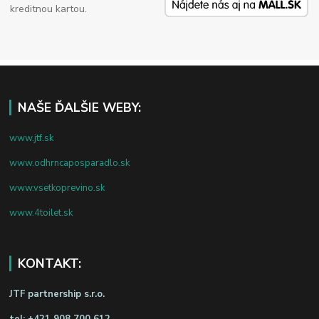
kreditnou kartou.
NAŠE ĎALŠIE WEBY:
www.jtf.sk
www.odhrncaposparadlo.sk
www.vsetkoprevino.sk
www.4toilet.sk
KONTAKT:
JTF partnership s.r.o.