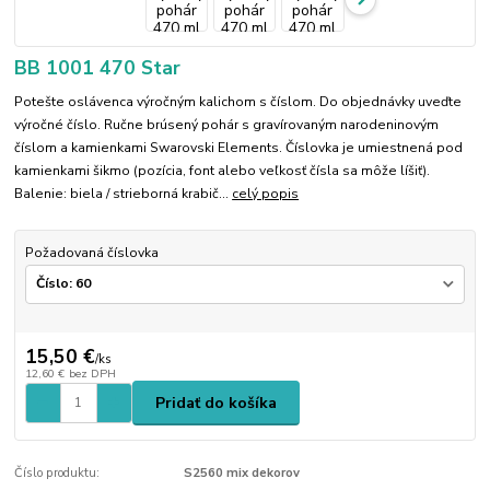
BB 1001 470 Star
Potešte oslávenca výročným kalichom s číslom. Do objednávky uveďte
výročné číslo. Ručne brúsený pohár s gravírovaným narodeninovým
číslom a kamienkami Swarovski Elements. Číslovka je umiestnená pod
kamienkami šikmo (pozícia, font alebo veľkosť čísla sa môže líšiť).
Balenie: biela / strieborná krabič...
celý popis
Požadovaná číslovka
15,50 €
/
ks
12,60 €
bez DPH
Pridať do košíka
Číslo produktu:
S2560 mix dekorov