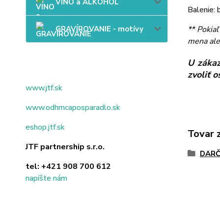
VÍNO a ALKOHOL
Balenie: 
GRAVÍROVANIE - motívy
** Pokia
mena ale
U zákaz
zvoliť 
www.jtf.sk
www.odhrncaposparadlo.sk
eshop.jtf.sk
Tovar 
JTF partnership s.r.o.
DARČ
tel:
+421 908 700 612
napíšte nám