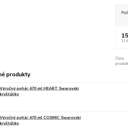
Pož
15
12,
Číslo
produkt
é produkty
Výročný pohár 470 ml HEART Swarovski
kryštáliky
Výročný pohár 470 ml COSMIC Swarovski
kryštáliky