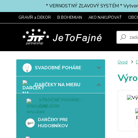
* VERNOSTNÝ ZĽAVOVÝ SYSTÉM * Vytvorte si 
GRAVÍR a DEKOR
B.BOHEMIAN
AKO NAKUPOVAŤ
OBC
Úvod
SVADOBNÉ POHÁRE
Výro
DARČEKY NA MIERU
VÝROČNÉ POHÁRE -
JUBILEUM
DARČEKY PRE
HUDOBNÍKOV