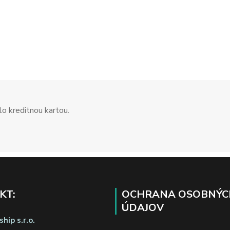
o kreditnou kartou.
KT:
OCHRANA OSOBNÝC
ÚDAJOV
hip s.r.o.