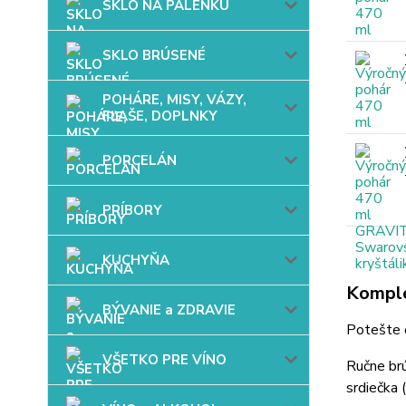
SKLO NA PÁLENKU
SKLO BRÚSENÉ
POHÁRE, MISY, VÁZY,
FĽAŠE, DOPLNKY
PORCELÁN
PRÍBORY
KUCHYŇA
Komple
BÝVANIE a ZDRAVIE
Potešte 
VŠETKO PRE VÍNO
Ručne br
srdiečka (