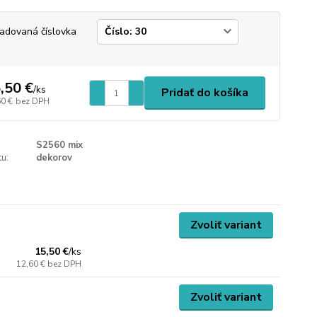
adovaná číslovka
,50 €
/
ks
Pridať do košíka
60 €
bez DPH
S2560 mix
u:
dekorov
Zvoliť variant
15,50 €
/
ks
12,60 €
bez DPH
Zvoliť variant