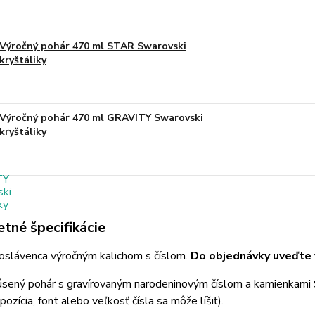
Výročný pohár 470 ml STAR Swarovski
kryštáliky
Výročný pohár 470 ml GRAVITY Swarovski
kryštáliky
tné špecifikácie
oslávenca výročným kalichom s číslom.
Do objednávky uveďte v
úsený pohár s gravírovaným narodeninovým číslom a kamienkami 
pozícia, font alebo veľkosť čísla sa môže líšiť).