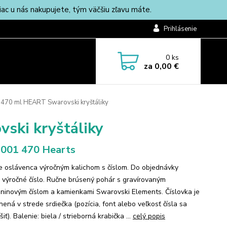
c u nás nakupujete, tým väčšiu zľavu máte.
Prihlásenie
0
ks
za
0,00 €
470 ml HEART Swarovski kryštáliky
ski kryštáliky
001 470 Hearts
e oslávenca výročným kalichom s číslom. Do objednávky
 výročné číslo. Ručne brúsený pohár s gravírovaným
ninovým číslom a kamienkami Swarovski Elements. Číslovka je
ená v strede srdiečka (pozícia, font alebo veľkosť čísla sa
šiť). Balenie: biela / strieborná krabička ...
celý popis