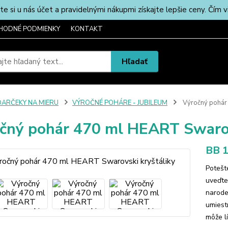
u nás účet a pravidelnými nákupmi získajte lepšie ceny. Čím via
HODNÉ PODMIENKY
KONTAKT
Hľadať
DARČEKY NA MIERU
VÝROČNÉ POHÁRE - JUBILEUM
Výročný pohár 
čný pohár 470 ml HEART Swarov
BB 1
Potešt
uveďte
narode
umiestn
môže lí