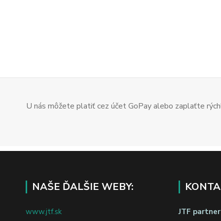
U nás môžete platiť cez účet GoPay alebo zaplaťte rýchl
NAŠE ĎALŠIE WEBY:
KONTA
www.jtf.sk
JTF partners