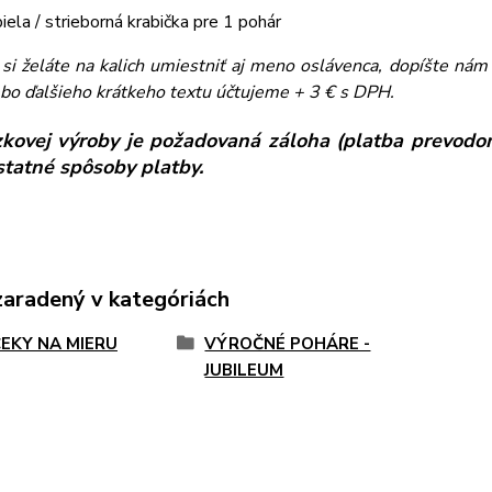
biela / strieborná krabička pre 1 pohár
ľ si želáte na kalich umiestniť aj meno oslávenca, dopíšte n
bo ďalšieho krátkeho textu účtujeme + 3 € s DPH.
kovej výroby je požadovaná záloha (platba prevodom
ostatné spôsoby platby.
zaradený v kategóriách
EKY NA MIERU
VÝROČNÉ POHÁRE -
JUBILEUM