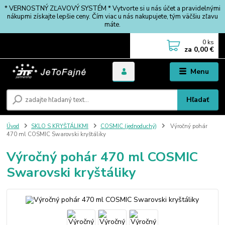
* VERNOSTNÝ ZĽAVOVÝ SYSTÉM * Vytvorte si u nás účet a pravidelnými
nákupmi získajte lepšie ceny. Čím viac u nás nakupujete, tým väčšiu zľavu
máte.
0
ks
za
0,00 €
Menu
Hľadať
Úvod
SKLO S KRYŠTÁLIKMI
COSMIC (jednoduchý)
Výročný pohár
470 ml COSMIC Swarovski kryštáliky
Výročný pohár 470 ml COSMIC
Swarovski kryštáliky