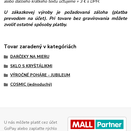
alebo ďalšieho krátkeho textu účtujeme + 3 € s DPH.
U zákazkovej výroby je požadovaná záloha (platba
prevodom na účet). Pri tovare bez gravírovania môžete
zvoliť ostatné spôsoby platby.
Tovar zaradený v kategóriách
DARČEKY NA MIERU
SKLO S KRYŠTÁLIKMI
VÝROČNÉ POHÁRE - JUBILEUM
COSMIC (jednoduchý)
U nás môžete platiť cez účet
GoPay alebo zaplaťte rýchlo