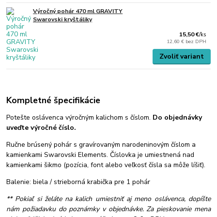
Výročný pohár 470 ml GRAVITY
Swarovski kryštáliky
15,50 €
/
ks
12,60 €
bez DPH
Zvoliť variant
Kompletné špecifikácie
Potešte oslávenca výročným kalichom s číslom.
Do objednávky
uveďte výročné číslo.
Ručne brúsený pohár s gravírovaným narodeninovým číslom a
kamienkami Swarovski Elements. Číslovka je umiestnená nad
kamienkami šikmo (pozícia, font alebo veľkosť čísla sa môže líšiť).
Balenie: biela / strieborná krabička pre 1 pohár
** Pokiaľ si želáte na kalich umiestniť aj meno oslávenca, dopíšte
nám požiadavku do poznámky v objednávke. Za pieskovanie mena