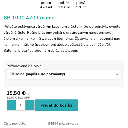
BB 1001 470 Cosmic
Potešte oslávenca výročným kalichom s číslom. Do objednávky uveďte
výročné číslo. Ručne brúsený pohár s gravírovaným narodeninovým
číslom a kamienkami Swarovski Elements. Číslovka je umiestnená nad
kamienkami šikmo (pozícia, font alebo veľkosť čísla sa môže líšiť).
Balenie: biela / strieborná krabič...
celý popis
Požadovaná číslovka
15,50 €
/
ks
12,60 €
bez DPH
Pridať do košíka
Číslo produktu:
S2560 mix dekorov