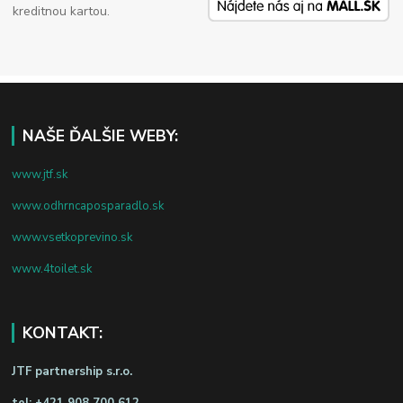
kreditnou kartou.
NAŠE ĎALŠIE WEBY:
www.jtf.sk
www.odhrncaposparadlo.sk
www.vsetkoprevino.sk
www.4toilet.sk
KONTAKT:
JTF partnership s.r.o.