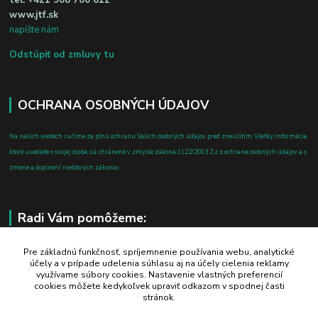
tel:
+421 908 700 612
www.jtf.sk
napíšte nám
Odstúpiť od zmluvy tu
OCHRANA OSOBNÝCH ÚDAJOV
Na našich weboch ručíme za plnú ochranu Vašich osobných údajov pred zneužitím. Všetky informácie,
ktoré uvediete o svojej osobe, sú chránené v zmysle zákona č.122/2013 Z.z. o ochrane osobných údajov a o
zmene a doplnení niektorých zákonov.
Radi Vám pomôžeme:
+421 908 700 612
Pre základnú funkčnosť, spríjemnenie používania webu, analytické
účely a v prípade udelenia súhlasu aj na účely cielenia reklamy
po-pia: 8.00 - 16.00
využívame súbory cookies. Nastavenie vlastných preferencií
cookies môžete kedykoľvek upraviť odkazom v spodnej časti
business@jtf.sk
stránok.