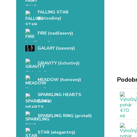
FALLING STAR
(kolosálny)
FIRE (nadčasový)
GALAXY (luxusný)
GRAVITY (lichotivý)
Podobn
MEADOW (honosný)
SPARKLING HEARTS
(láska)
SPARKLING RING (prsteň)
STAR (elegantný)