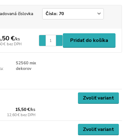
adovaná číslovka
,50 €
/
ks
Pridať do košíka
60 €
bez DPH
S2560 mix
u:
dekorov
Zvoliť variant
15,50 €
/
ks
12,60 €
bez DPH
Zvoliť variant