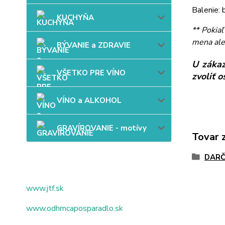
Balenie: 
KUCHYŇA
** Pokia
mena ale
BÝVANIE a ZDRAVIE
U zákaz
VŠETKO PRE VÍNO
zvoliť 
VÍNO a ALKOHOL
GRAVÍROVANIE - motívy
Tovar 
DARČ
www.jtf.sk
www.odhrncaposparadlo.sk