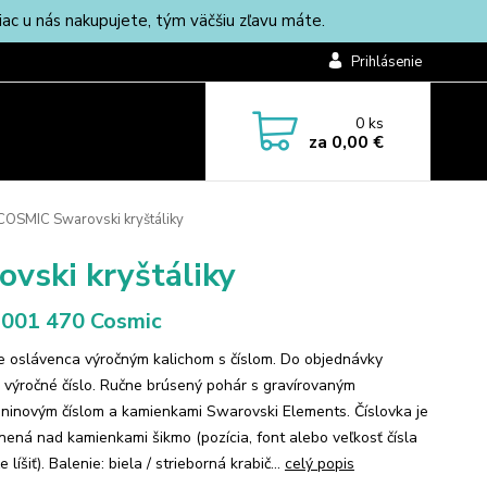
c u nás nakupujete, tým väčšiu zľavu máte.
Prihlásenie
0
ks
za
0,00 €
COSMIC Swarovski kryštáliky
vski kryštáliky
001 470 Cosmic
e oslávenca výročným kalichom s číslom. Do objednávky
 výročné číslo. Ručne brúsený pohár s gravírovaným
ninovým číslom a kamienkami Swarovski Elements. Číslovka je
nená nad kamienkami šikmo (pozícia, font alebo veľkosť čísla
 líšiť). Balenie: biela / strieborná krabič...
celý popis