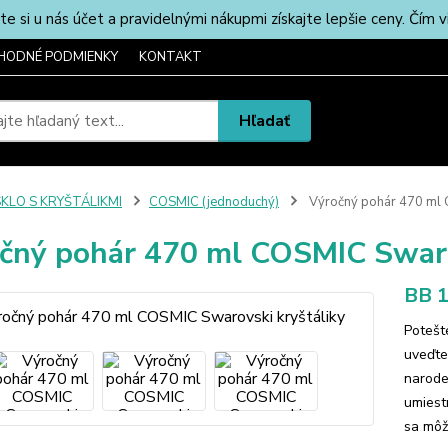
u nás účet a pravidelnými nákupmi získajte lepšie ceny. Čím via
HODNÉ PODMIENKY
KONTAKT
Hľadať
SKLO S KRYŠTÁLIKMI
COSMIC (jednoduchý)
Výročný pohár 470 ml 
čný pohár 470 ml COSMIC Swaro
BB 1
Potešt
uveďte
narode
umiest
sa môže