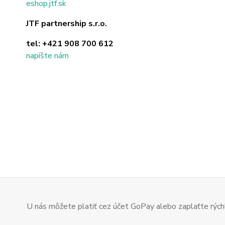
eshop.jtf.sk
JTF partnership s.r.o.
tel:
+421 908 700 612
napíšte nám
U nás môžete platiť cez účet GoPay alebo zaplaťte rýchl