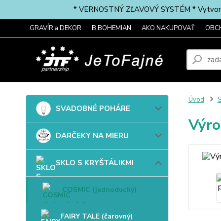
* VERNOSTNÝ ZĽAVOVÝ SYSTÉM * Vytvorte si 
GRAVÍR a DEKOR
B.BOHEMIAN
AKO NAKUPOVAŤ
OBC
Úvod
SVADOBNÉ POHÁRE
Výro
DARČEKY NA MIERU
SKLO S KRYŠTÁLIKMI
COSMIC (jednoduchý)
FAIRY TALE (čarovný)