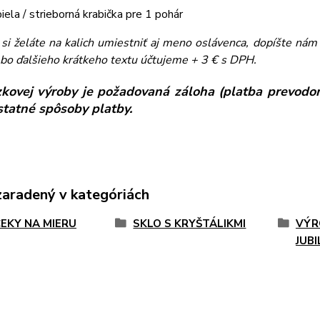
biela / strieborná krabička pre 1 pohár
ľ si želáte na kalich umiestniť aj meno oslávenca, dopíšte n
bo ďalšieho krátkeho textu účtujeme + 3 € s DPH.
kovej výroby je požadovaná záloha (platba prevodom
ostatné spôsoby platby.
zaradený v kategóriách
EKY NA MIERU
SKLO S KRYŠTÁLIKMI
VÝR
JUB