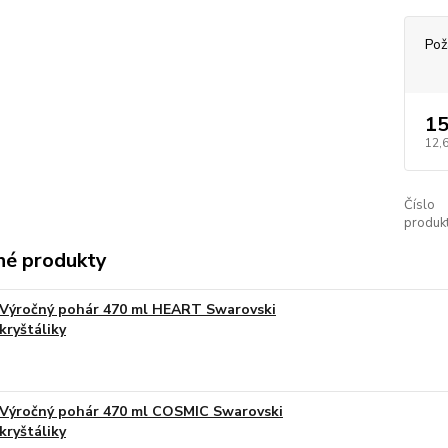
Pož
15
12,
Číslo
produkt
é produkty
Výročný pohár 470 ml HEART Swarovski
kryštáliky
Výročný pohár 470 ml COSMIC Swarovski
kryštáliky