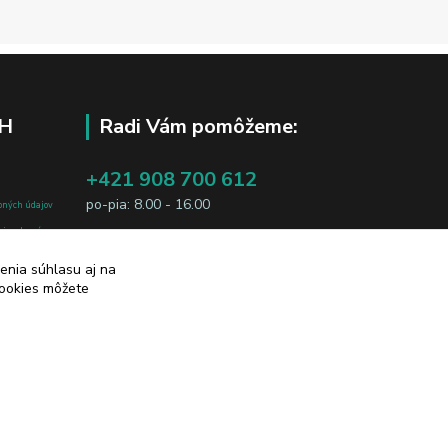
H
Radi Vám pomôžeme:
+421 908 700 612
po-pia: 8.00 - 16.00
bných údajov
j osobe, sú
business@jtf.sk
sobných údajov
enia súhlasu aj na
cookies môžete
Vytvorené na
Eshop-rychlo.sk