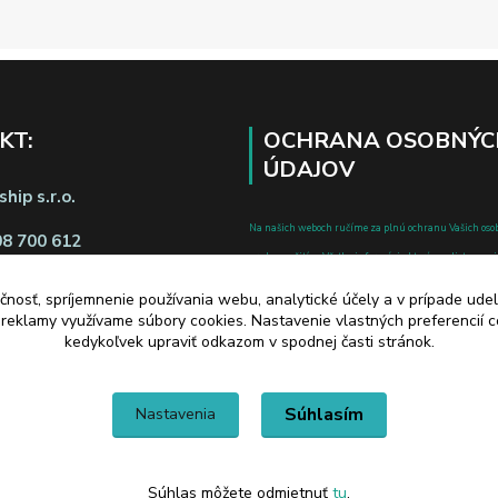
KT:
OCHRANA OSOBNÝC
ÚDAJOV
hip s.r.o.
Na našich weboch ručíme za plnú ochranu Vašich oso
08 700 612
pred zneužitím. Všetky informácie, ktoré uvediete o svoje
chránené v zmysle zákona č.122/2013 Z.z. o ochrane o
čnosť, spríjemnenie používania webu, analytické účely a v prípade udel
a o zmene a doplnení niektorých zákonov.
a reklamy využívame súbory cookies. Nastavenie vlastných preferencií 
d zmluvy tu
kedykoľvek upraviť odkazom v spodnej časti stránok.
Súhlasím
Nastavenia
Súhlas môžete odmietnuť
tu
.