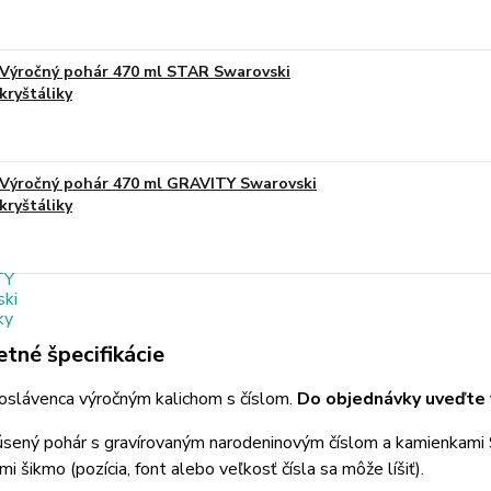
Výročný pohár 470 ml STAR Swarovski
kryštáliky
Výročný pohár 470 ml GRAVITY Swarovski
kryštáliky
tné špecifikácie
oslávenca výročným kalichom s číslom.
Do objednávky uveďte v
úsený pohár s gravírovaným narodeninovým číslom a kamienkami 
i šikmo (pozícia, font alebo veľkosť čísla sa môže líšiť).