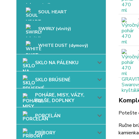
SOUL HEART
SWIRLY (vlnitý)
WHITE DUST (dymový)
SKLO NA PÁLENKU
SKLO BRÚSENÉ
POHÁRE, MISY, VÁZY,
Komple
FĽAŠE, DOPLNKY
Potešte 
PORCELÁN
Ručne br
kamienkam
PRÍBORY