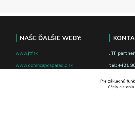
NAŠE ĎALŠIE WEBY:
KONTA
www.jtf.sk
JTF partners
www.odhrncaposparadlo.sk
tel:
+421 9
www.jtf.sk
www.vsetkoprevino.sk
napíšte nám
Pre základnú funk
účely cieleni
www.4toilet.sk
Odstúpiť o