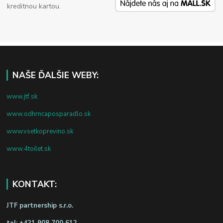
kreditnou kartou.
NAŠE ĎALŠIE WEBY:
www.jtf.sk
www.odhrncaposparadlo.sk
www.vsetkoprevino.sk
www.4toilet.sk
KONTAKT:
JTF partnership s.r.o.