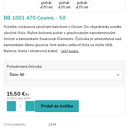
BB 1001 470 Cosmic - 50
Potešte oslávenca výročným kalichom s číslom. Do objednávky uveďte
výročné číslo. Ručne brúsený pohár s gravírovaným narodeninovým
číslom a kamienkami Swarovski Elements. Číslovka je umiestnená nad
kamienkami šikmo (pozícia, font alebo veľkosť čísla sa môže líšiť).
Balenie: biela / strieborná krabič...
celý popis
Požadovaná číslovka
15,50 €
/
ks
12,60 €
bez DPH
Pridať do košíka
Číslo produktu:
1104