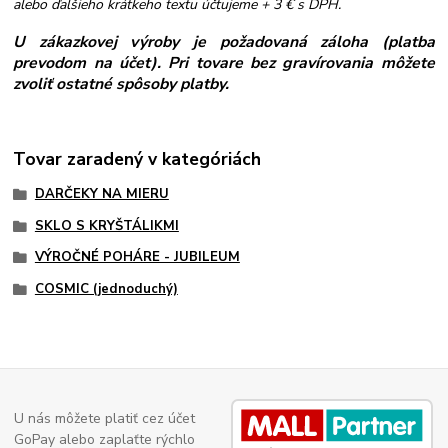
alebo ďalšieho krátkeho textu účtujeme + 3 € s DPH.
U zákazkovej výroby je požadovaná záloha (platba
prevodom na účet). Pri tovare bez gravírovania môžete
zvoliť ostatné spôsoby platby.
Tovar zaradený v kategóriách
DARČEKY NA MIERU
SKLO S KRYŠTÁLIKMI
VÝROČNÉ POHÁRE - JUBILEUM
COSMIC (jednoduchý)
U nás môžete platiť cez účet
GoPay alebo zaplaťte rýchlo