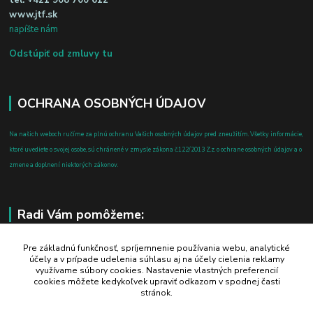
tel:
+421 908 700 612
www.jtf.sk
napíšte nám
Odstúpiť od zmluvy tu
OCHRANA OSOBNÝCH ÚDAJOV
Na našich weboch ručíme za plnú ochranu Vašich osobných údajov pred zneužitím. Všetky informácie,
ktoré uvediete o svojej osobe, sú chránené v zmysle zákona č.122/2013 Z.z. o ochrane osobných údajov a o
zmene a doplnení niektorých zákonov.
Radi Vám pomôžeme:
+421 908 700 612
Pre základnú funkčnosť, spríjemnenie používania webu, analytické
účely a v prípade udelenia súhlasu aj na účely cielenia reklamy
po-pia: 8.00 - 16.00
využívame súbory cookies. Nastavenie vlastných preferencií
cookies môžete kedykoľvek upraviť odkazom v spodnej časti
business@jtf.sk
stránok.