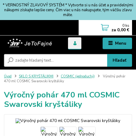
* VERNOSTNÝ ZĽAVOVÝ SYSTÉM * Vytvorte si u nás účet a pravidelnými
nákupmi získajte lepšie ceny. Čím viac u nás nakupujete, tým väčšiu zľavu
máte.
0
ks
za
0,00 €
Menu
Hľadať
Úvod
SKLO S KRYŠTÁLIKMI
COSMIC (jednoduchý)
Výročný pohár
470 ml COSMIC Swarovski kryštáliky
Výročný pohár 470 ml COSMIC
Swarovski kryštáliky