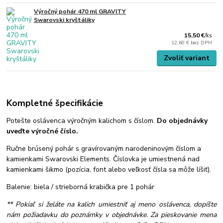
Výročný pohár 470 ml GRAVITY
Swarovski kryštáliky
15,50 €
/
ks
12,60 €
bez DPH
Zvoliť variant
Kompletné špecifikácie
Potešte oslávenca výročným kalichom s číslom.
Do objednávky
uveďte výročné číslo.
Ručne brúsený pohár s gravírovaným narodeninovým číslom a
kamienkami Swarovski Elements. Číslovka je umiestnená nad
kamienkami šikmo (pozícia, font alebo veľkosť čísla sa môže líšiť).
Balenie: biela / strieborná krabička pre 1 pohár
** Pokiaľ si želáte na kalich umiestniť aj meno oslávenca, dopíšte
nám požiadavku do poznámky v objednávke. Za pieskovanie mena