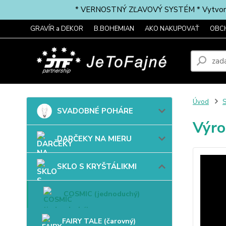
* VERNOSTNÝ ZĽAVOVÝ SYSTÉM * Vytvorte si 
GRAVÍR a DEKOR
B.BOHEMIAN
AKO NAKUPOVAŤ
OBC
Úvod
SVADOBNÉ POHÁRE
Výro
DARČEKY NA MIERU
SKLO S KRYŠTÁLIKMI
COSMIC (jednoduchý)
FAIRY TALE (čarovný)