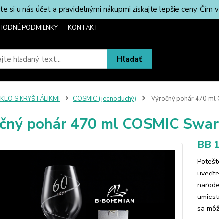
u nás účet a pravidelnými nákupmi získajte lepšie ceny. Čím via
HODNÉ PODMIENKY
KONTAKT
Hľadať
SKLO S KRYŠTÁLIKMI
COSMIC (jednoduchý)
Výročný pohár 470 ml 
čný pohár 470 ml COSMIC Swaro
BB 1
Potešt
uveďte
narode
umiest
sa môže