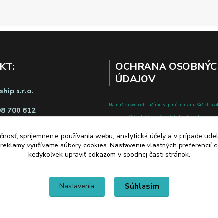
KT:
OCHRANA OSOBNÝC
ÚDAJOV
hip s.r.o.
Na našich weboch ručíme za plnú ochranu Vašich oso
08 700 612
pred zneužitím. Všetky informácie, ktoré uvediete o svoje
chránené v zmysle zákona č.122/2013 Z.z. o ochrane o
čnosť, spríjemnenie používania webu, analytické účely a v prípade udel
a o zmene a doplnení niektorých zákonov.
a reklamy využívame súbory cookies. Nastavenie vlastných preferencií 
d zmluvy tu
kedykoľvek upraviť odkazom v spodnej časti stránok.
Súhlasím
Nastavenia