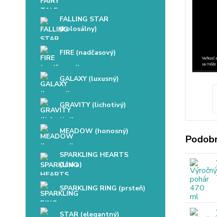
FALLING STAR
(kolosálny)
FIRE (nadčasový)
GALAXY (luxusný)
GRAVITY (lichotivý)
MEADOW (honosný)
Podobn
SPARKLING HEARTS
(láska)
SPARKLING RING (prsteň)
STAR (elegantný)