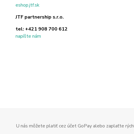
eshop.jtf.sk
JTF partnership s.r.o.
tel:
+421 908 700 612
napíšte nám
U nás môžete platiť cez účet GoPay alebo zaplaťte rýchl