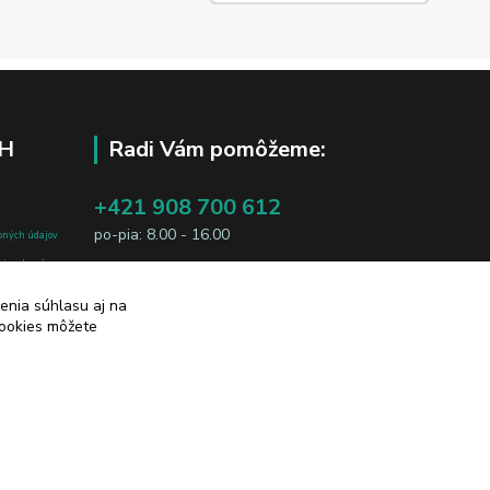
H
Radi Vám pomôžeme:
+421 908 700 612
po-pia: 8.00 - 16.00
bných údajov
j osobe, sú
business@jtf.sk
sobných údajov
enia súhlasu aj na
cookies môžete