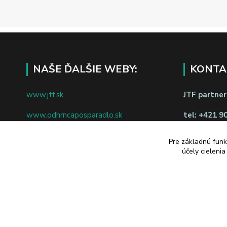
NAŠE ĎALŠIE WEBY:
KONTA
www.jtf.sk
JTF partners
www.odhrncaposparadlo.sk
tel:
+421 9
www.jtf.sk
www.vsetkoprevino.sk
napíšte nám
Pre základnú funk
účely cieleni
www.4toilet.sk
Odstúpiť o