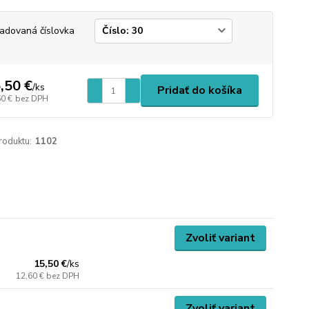
adovaná číslovka
,50 €
/
ks
Pridať do košíka
60 €
bez DPH
roduktu:
1102
Zvoliť variant
15,50 €
/
ks
12,60 €
bez DPH
Zvoliť variant