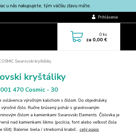
c u nás nakupujete, tým väčšiu zľavu máte.
Prihlásenie
0
ks
za
0,00 €
COSMIC Swarovski kryštáliky
vski kryštáliky
001 470 Cosmic - 30
e oslávenca výročným kalichom s číslom. Do objednávky
 výročné číslo. Ručne brúsený pohár s gravírovaným
ninovým číslom a kamienkami Swarovski Elements. Číslovka je
nená nad kamienkami šikmo (pozícia, font alebo veľkosť čísla
 líšiť). Balenie: biela / strieborná krabič...
celý popis