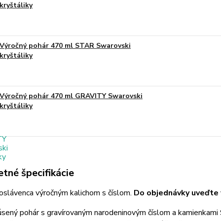
kryštáliky
Výročný pohár 470 ml STAR Swarovski
kryštáliky
Výročný pohár 470 ml GRAVITY Swarovski
kryštáliky
tné špecifikácie
oslávenca výročným kalichom s číslom.
Do objednávky uveďte v
úsený pohár s gravírovaným narodeninovým číslom a kamienkami 