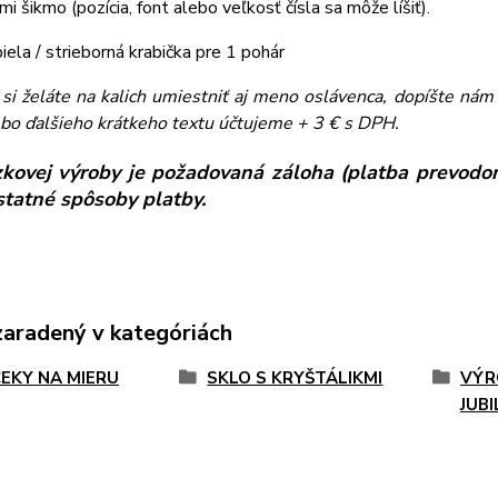
i šikmo (pozícia, font alebo veľkosť čísla sa môže líšiť).
biela / strieborná krabička pre 1 pohár
ľ si želáte na kalich umiestniť aj meno oslávenca, dopíšte n
bo ďalšieho krátkeho textu účtujeme + 3 € s DPH.
kovej výroby je požadovaná záloha (platba prevodom
ostatné spôsoby platby.
zaradený v kategóriách
EKY NA MIERU
SKLO S KRYŠTÁLIKMI
VÝR
JUB