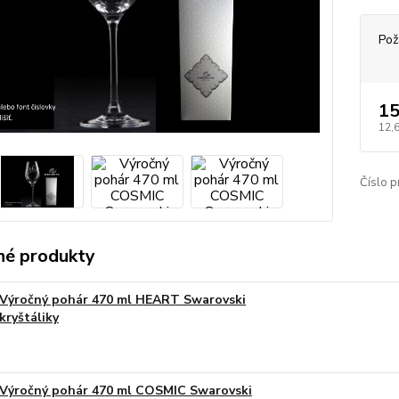
Pož
15
12,
Číslo p
é produkty
Výročný pohár 470 ml HEART Swarovski
kryštáliky
Výročný pohár 470 ml COSMIC Swarovski