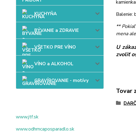
kamienkam
KUCHYŇA
Balenie: 
** Pokia
BÝVANIE a ZDRAVIE
mena ale
U zákaz
VŠETKO PRE VÍNO
zvoliť 
VÍNO a ALKOHOL
GRAVÍROVANIE - motívy
Tovar 
DARČ
www.jtf.sk
www.odhrncaposparadlo.sk