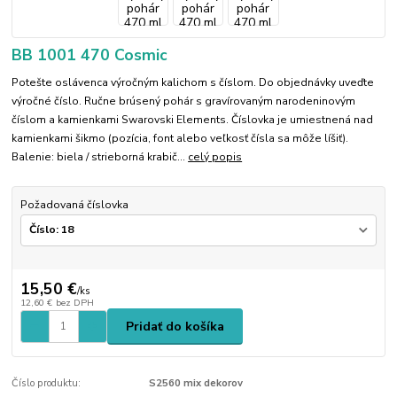
BB 1001 470 Cosmic
Potešte oslávenca výročným kalichom s číslom. Do objednávky uveďte
výročné číslo. Ručne brúsený pohár s gravírovaným narodeninovým
číslom a kamienkami Swarovski Elements. Číslovka je umiestnená nad
kamienkami šikmo (pozícia, font alebo veľkosť čísla sa môže líšiť).
Balenie: biela / strieborná krabič...
celý popis
Požadovaná číslovka
15,50 €
/
ks
12,60 €
bez DPH
Pridať do košíka
Číslo produktu:
S2560 mix dekorov