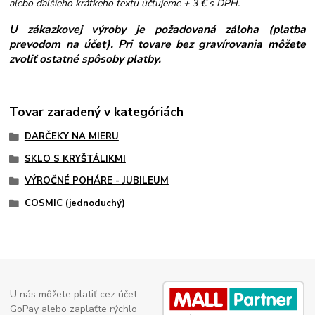
alebo ďalšieho krátkeho textu účtujeme + 3 € s DPH.
U zákazkovej výroby je požadovaná záloha (platba
prevodom na účet). Pri tovare bez gravírovania môžete
zvoliť ostatné spôsoby platby.
Tovar zaradený v kategóriách
DARČEKY NA MIERU
SKLO S KRYŠTÁLIKMI
VÝROČNÉ POHÁRE - JUBILEUM
COSMIC (jednoduchý)
U nás môžete platiť cez účet
GoPay alebo zaplaťte rýchlo