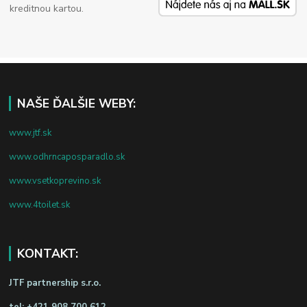
kreditnou kartou.
NAŠE ĎALŠIE WEBY:
www.jtf.sk
www.odhrncaposparadlo.sk
www.vsetkoprevino.sk
www.4toilet.sk
KONTAKT:
JTF partnership s.r.o.