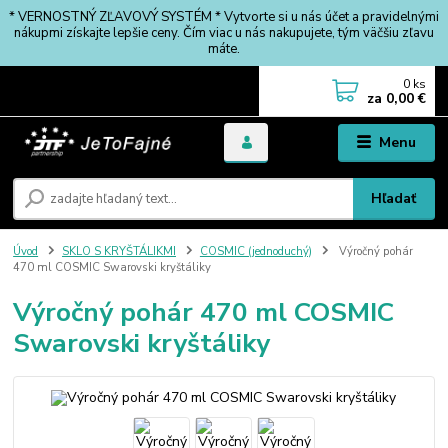
* VERNOSTNÝ ZĽAVOVÝ SYSTÉM * Vytvorte si u nás účet a pravidelnými
nákupmi získajte lepšie ceny. Čím viac u nás nakupujete, tým väčšiu zľavu
máte.
0
ks
za
0,00 €
Menu
Hľadať
Úvod
SKLO S KRYŠTÁLIKMI
COSMIC (jednoduchý)
Výročný pohár
470 ml COSMIC Swarovski kryštáliky
Výročný pohár 470 ml COSMIC
Swarovski kryštáliky