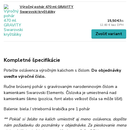
Výročný pohár 470 ml GRAVITY
Swarovski kryštáliky
15,50 €
/
ks
12,60 €
bez DPH
Zvoliť variant
Kompletné špecifikácie
Potešte oslávenca výročným kalichom s číslom.
Do objednávky
uveďte výročné číslo.
Ručne brúsený pohár s gravírovaným narodeninovým číslom a
kamienkami Swarovski Elements. Číslovka je umiestnená nad
kamienkami šikmo (pozícia, font alebo veľkosť čísla sa môže líšiť).
Balenie: biela / strieborná krabička pre 1 pohár
** Pokiaľ si želáte na kalich umiestniť aj meno oslávenca, dopíšte
nám požiadavku do poznámky v objednávke. Za pieskovanie mena