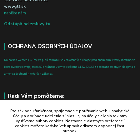
tel:
+421 908 700 612
www.jtf.sk
napíšte nám
Odstúpiť od zmluvy tu
OCHRANA OSOBNÝCH ÚDAJOV
Na našich weboch ručíme za plnú ochranu Vašich osobných údajov pred zneužitím. Všetky informácie,
ktoré uvediete o svojej osobe, sú chránené v zmysle zákona č.122/2013 Z.z. o ochrane osobných údajov a o
zmene a doplnení niektorých zákonov.
Radi Vám pomôžeme:
+421 908 700 612
Pre základnú funkčnosť, spríjemnenie používania webu, analytické
účely a v prípade udelenia súhlasu aj na účely cielenia reklamy
po-pia: 8.00 - 16.00
využívame súbory cookies. Nastavenie vlastných preferencií
cookies môžete kedykoľvek upraviť odkazom v spodnej časti
business@jtf.sk
stránok.