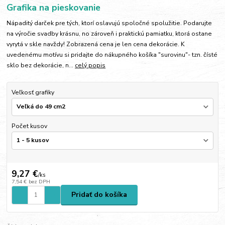
Grafika na pieskovanie
Nápaditý darček pre tých, ktorí oslavujú spoločné spolužitie. Podarujte
na výročie svadby krásnu, no zároveň i praktickú pamiatku, ktorá ostane
vyrytá v skle navždy! Zobrazená cena je len cena dekorácie. K
uvedenému motívu si pridajte do nákupného košíka "surovinu"- tzn. čísté
sklo bez dekorácie, n...
celý popis
Veľkosť grafiky
Počet kusov
9,27 €
/
ks
7,54 €
bez DPH
Pridať do košíka