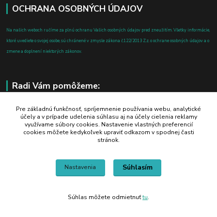
OCHRANA OSOBNÝCH ÚDAJOV
Na našich weboch ručíme za plnú ochranu Vašich osobných údajov pred zneužitím. Všetky informácie,
ktoré uvediete o svojej osobe, sú chránené v zmysle zákona č.122/2013 Z.z. o ochrane osobných údajov a o
zmene a doplnení niektorých zákonov.
Radi Vám pomôžeme:
+421 908 700 612
Pre základnú funkčnosť, spríjemnenie používania webu, analytické
účely a v prípade udelenia súhlasu aj na účely cielenia reklamy
po-pia: 8.00 - 16.00
využívame súbory cookies. Nastavenie vlastných preferencií
cookies môžete kedykoľvek upraviť odkazom v spodnej časti
business@jtf.sk
stránok.
Súhlasím
Nastavenia
Súhlas môžete odmietnuť
tu
.
Vytvorené na
Eshop-rychlo.sk