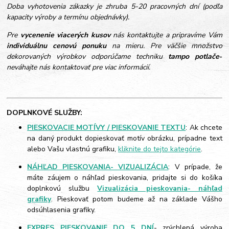
Doba vyhotovenia zákazky je zhruba 5-20 pracovných dní (podľa
kapacity výroby a termínu objednávky).
Pre
vycenenie viacerých kusov
nás kontaktujte a pripravíme Vám
individuálnu cenovú ponuku
na mieru. Pre väčšie množstvo
dekorovaných výrobkov odporúčame techniku
tampo potlače
-
neváhajte nás kontaktovať pre viac informácií.
DOPLNKOVÉ SLUŽBY:
PIESKOVACIE MOTÍVY / PIESKOVANIE TEXTU
: Ak chcete
na daný produkt dopieskovať motív obrázku, prípadne text
alebo Vašu vlastnú grafiku,
kliknite do tejto kategórie
.
NÁHĽAD PIESKOVANIA- VIZUALIZÁCIA
: V prípade, že
máte záujem o náhľad pieskovania, pridajte si do košíka
doplnkovú službu
Vizualizácia pieskovania- náhľad
grafiky
. Pieskovať potom budeme až na základe Vášho
odsúhlasenia grafiky.
EXPRES PIESKOVANIE DO 5 DNÍ
- zrýchlená výroba