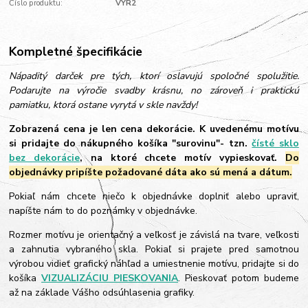
Číslo produktu:
VYR2
Kompletné špecifikácie
Nápaditý darček pre tých, ktorí oslavujú spoločné spolužitie.
Podarujte na výročie svadby krásnu, no zároveň i praktickú
pamiatku, ktorá ostane vyrytá v skle navždy!
Zobrazená cena je len cena dekorácie. K uvedenému motívu
si pridajte do nákupného košíka "surovinu"- tzn.
čísté sklo
bez dekorácie
, na ktoré chcete motív vypieskovať.
Do
objednávky pripíšte požadované dáta ako sú mená a dátum.
Pokiaľ nám chcete niečo k objednávke doplniť alebo upraviť,
napíšte nám to do poznámky v objednávke.
Rozmer motívu je orientačný a veľkosť je závislá na tvare, veľkosti
a zahnutia vybraného skla. Pokiaľ si prajete pred samotnou
výrobou vidieť grafický náhľad a umiestnenie motívu, pridajte si do
košíka
VIZUALIZÁCIU PIESKOVANIA
. Pieskovať potom budeme
až na základe Vášho odsúhlasenia grafiky.