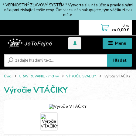
* VERNOSTNÝ ZĽAVOVÝ SYSTÉM * Vytvorte si u nás účet a pravidelnými
nákupmi získajte lepšie ceny. Čím viac u nás nakupujete, tým väčšiu zľavu
máte.
0
ks
za
0,00 €
Menu
Hľadať
Úvod
GRAVÍROVANIE - motívy
VÝROČIE SVADBY
Výročie VTÁČIKY
Výročie VTÁČIKY