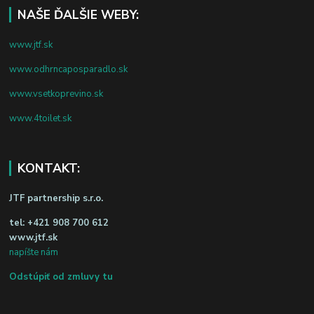
NAŠE ĎALŠIE WEBY:
www.jtf.sk
www.odhrncaposparadlo.sk
www.vsetkoprevino.sk
www.4toilet.sk
KONTAKT:
JTF partnership s.r.o.
tel:
+421 908 700 612
www.jtf.sk
napíšte nám
Odstúpiť od zmluvy tu