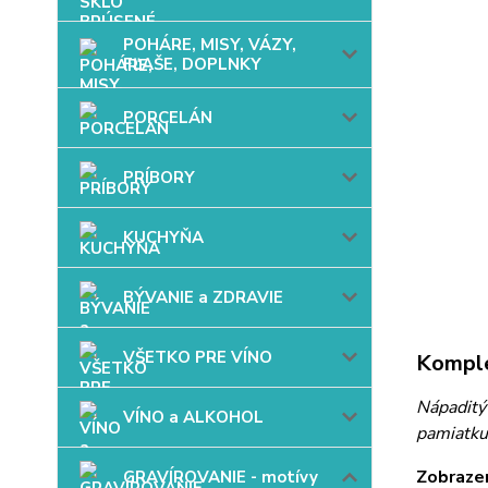
POHÁRE, MISY, VÁZY,
FĽAŠE, DOPLNKY
PORCELÁN
PRÍBORY
KUCHYŇA
BÝVANIE a ZDRAVIE
VŠETKO PRE VÍNO
Komple
Nápaditý
VÍNO a ALKOHOL
pamiatku,
Zobrazen
GRAVÍROVANIE - motívy