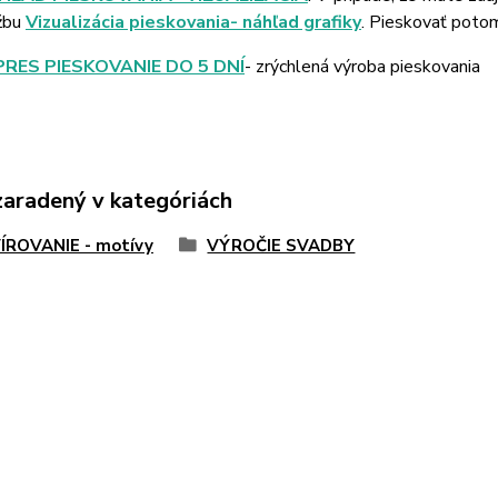
žbu
Vizualizácia pieskovania- náhľad grafiky
. Pieskovať poto
PRES PIESKOVANIE DO 5 DNÍ
- zrýchlená výroba pieskovania
zaradený v kategóriách
ÍROVANIE - motívy
VÝROČIE SVADBY