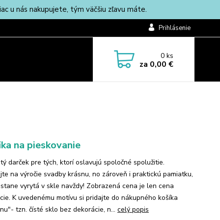
c u nás nakupujete, tým väčšiu zľavu máte.
Prihlásenie
0
ks
za
0,00 €
ika na pieskovanie
ý darček pre tých, ktorí oslavujú spoločné spolužitie.
jte na výročie svadby krásnu, no zároveň i praktickú pamiatku,
ostane vyrytá v skle navždy! Zobrazená cena je len cena
cie. K uvedenému motívu si pridajte do nákupného košíka
nu"- tzn. čísté sklo bez dekorácie, n...
celý popis