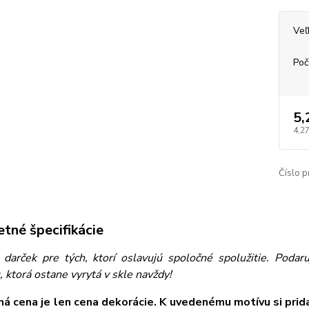
Veľ
Poč
5,
4,27
Číslo p
tné špecifikácie
 darček pre tých, ktorí oslavujú spoločné spolužitie. Podar
 ktorá ostane vyrytá v skle navždy!
á cena je len cena dekorácie. K uvedenému motívu si prid