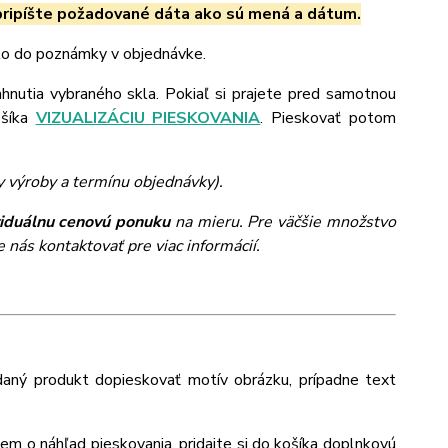
ripíšte požadované dáta ako sú mená a dátum.
 to do poznámky v objednávke.
ahnutia vybraného skla. Pokiaľ si prajete pred samotnou
ošíka
VIZUALIZÁCIU PIESKOVANIA
. Pieskovať potom
y výroby a termínu objednávky).
viduálnu cenovú ponuku
na mieru. Pre väčšie množstvo
 nás kontaktovať pre viac informácií.
daný produkt dopieskovať motív obrázku, prípadne text
jem o náhľad pieskovania, pridajte si do košíka doplnkovú