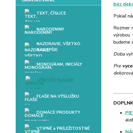
bez dek
TEXT, ČÍSLICE
Pokiaľ ná
Rozmer mo
NARODENINY
výrobou 
budeme až
NAZDRAVIE, VŠETKO
NAJLEPŠIE
Doba vyh
MONOGRAM, INICIÁLY
Pre
vyce
dekorova
VÝROČIE SVADBY
FĽAŠE NA VÝSLUŽKU
DOPLNK
DOMÁCE PRODUKTY
PI
ale
VTIPNÉ a PRÍLEŽITOSTNÉ
NÁ