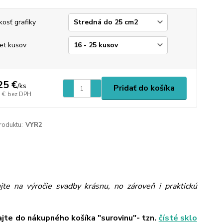
kosť grafiky
et kusov
25 €
/
ks
Pridať do košíka
 €
bez DPH
roduktu:
VYR2
ujte na výročie svadby krásnu, no zároveň i praktickú
ajte do nákupného košíka "surovinu"- tzn.
čísté sklo