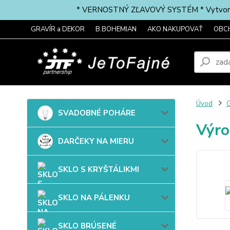
* VERNOSTNÝ ZĽAVOVÝ SYSTÉM * Vytvorte si 
GRAVÍR a DEKOR
B.BOHEMIAN
AKO NAKUPOVAŤ
OBC
Úvod
G
SVADOBNÉ POHÁRE
Výro
DARČEKY NA MIERU
SKLO S KRYŠTÁLIKMI
SKLO NA PÁLENKU
SKLO BRÚSENÉ