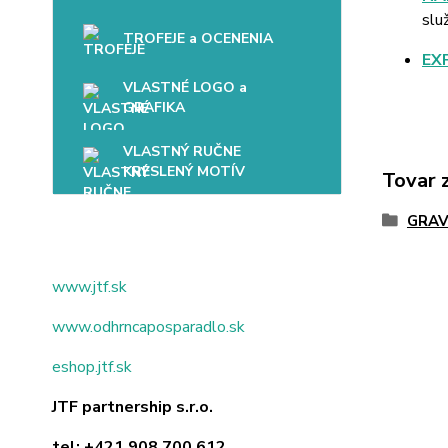
slu
TROFEJE a OCENENIA
EX
VLASTNÉ LOGO a
GRAFIKA
VLASTNÝ RUČNE
KRESLENÝ MOTÍV
Tovar 
GRAV
www.jtf.sk
www.odhrncaposparadlo.sk
eshop.jtf.sk
JTF partnership s.r.o.
tel:
+421 908 700 612