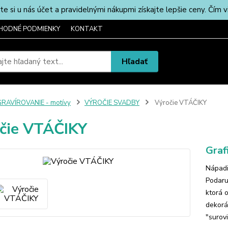
u nás účet a pravidelnými nákupmi získajte lepšie ceny. Čím via
HODNÉ PODMIENKY
KONTAKT
Hľadať
RAVÍROVANIE - motívy
VÝROČIE SVADBY
Výročie VTÁČIKY
čie VTÁČIKY
Graf
Nápadit
Podaru
ktorá 
dekorá
"surovi