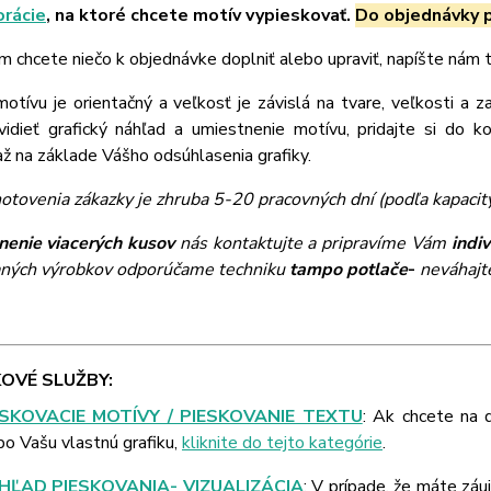
orácie
, na ktoré chcete motív vypieskovať.
Do objednávky p
m chcete niečo k objednávke doplniť alebo upraviť, napíšte nám
tívu je orientačný a veľkosť je závislá na tvare, veľkosti a z
vidieť grafický náhľad a umiestnenie motívu, pridajte si do k
 na základe Vášho odsúhlasenia grafiky.
otovenia zákazky je zhruba 5-20 pracovných dní (podľa kapacit
nenie viacerých kusov
nás kontaktujte a pripravíme Vám
indi
ných výrobkov odporúčame techniku
tampo potlače
-
neváhajte
OVÉ SLUŽBY:
ESKOVACIE MOTÍVY / PIESKOVANIE TEXTU
: Ak chcete na 
bo Vašu vlastnú grafiku,
kliknite do tejto kategórie
.
HĽAD PIESKOVANIA- VIZUALIZÁCIA
: V prípade, že máte záu