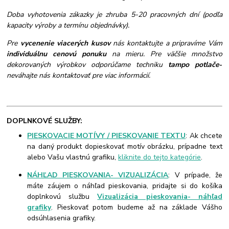
Doba vyhotovenia zákazky je zhruba 5-20 pracovných dní (podľa
kapacity výroby a termínu objednávky).
Pre
vycenenie viacerých kusov
nás kontaktujte a pripravíme Vám
individuálnu cenovú ponuku
na mieru. Pre väčšie množstvo
dekorovaných výrobkov odporúčame techniku
tampo potlače
-
neváhajte nás kontaktovať pre viac informácií.
DOPLNKOVÉ SLUŽBY:
PIESKOVACIE MOTÍVY / PIESKOVANIE TEXTU
: Ak chcete
na daný produkt dopieskovať motív obrázku, prípadne text
alebo Vašu vlastnú grafiku,
kliknite do tejto kategórie
.
NÁHĽAD PIESKOVANIA- VIZUALIZÁCIA
: V prípade, že
máte záujem o náhľad pieskovania, pridajte si do košíka
doplnkovú službu
Vizualizácia pieskovania- náhľad
grafiky
. Pieskovať potom budeme až na základe Vášho
odsúhlasenia grafiky.