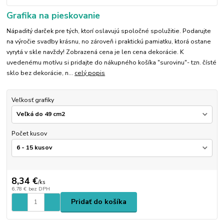
Grafika na pieskovanie
Nápaditý darček pre tých, ktorí oslavujú spoločné spolužitie. Podarujte
na výročie svadby krásnu, no zároveň i praktickú pamiatku, ktorá ostane
vyrytá v skle navždy! Zobrazená cena je len cena dekorácie. K
uvedenému motívu si pridajte do nákupného košíka "surovinu"- tzn. čísté
sklo bez dekorácie, n...
celý popis
Veľkosť grafiky
Počet kusov
8,34 €
/
ks
6,78 €
bez DPH
Pridať do košíka