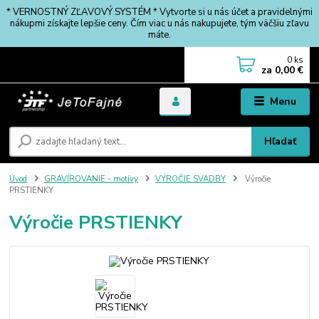
* VERNOSTNÝ ZĽAVOVÝ SYSTÉM * Vytvorte si u nás účet a pravidelnými
nákupmi získajte lepšie ceny. Čím viac u nás nakupujete, tým väčšiu zľavu
máte.
0
ks
za
0,00 €
Menu
Hľadať
Úvod
GRAVÍROVANIE - motívy
VÝROČIE SVADBY
Výročie
PRSTIENKY
Výročie PRSTIENKY