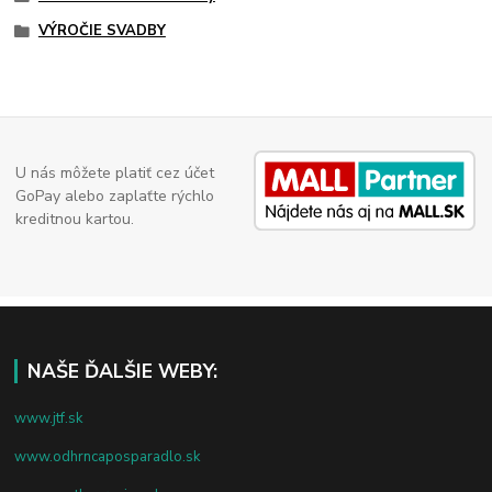
VÝROČIE SVADBY
U nás môžete platiť cez účet
GoPay alebo zaplaťte rýchlo
kreditnou kartou.
NAŠE ĎALŠIE WEBY:
www.jtf.sk
www.odhrncaposparadlo.sk