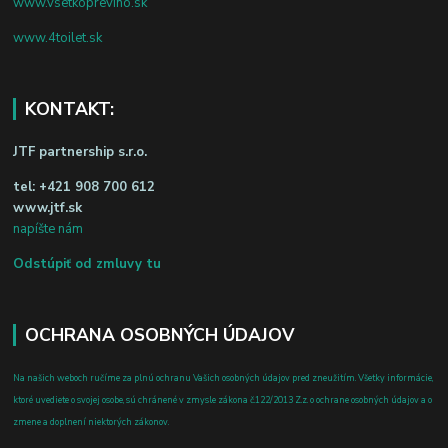
www.vsetkoprevino.sk
www.4toilet.sk
KONTAKT:
JTF partnership s.r.o.
tel:
+421 908 700 612
www.jtf.sk
napíšte nám
Odstúpiť od zmluvy tu
OCHRANA OSOBNÝCH ÚDAJOV
Na našich weboch ručíme za plnú ochranu Vašich osobných údajov pred zneužitím. Všetky informácie,
ktoré uvediete o svojej osobe, sú chránené v zmysle zákona č.122/2013 Z.z. o ochrane osobných údajov a o
zmene a doplnení niektorých zákonov.