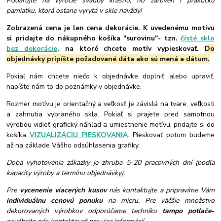
Podarujte na výročie svadby krásnu, no zároveň i praktickú
pamiatku, ktorá ostane vyrytá v skle navždy!
Zobrazená cena je len cena dekorácie. K uvedenému motívu
si pridajte do nákupného košíka "surovinu"- tzn.
čísté sklo
bez dekorácie
, na ktoré chcete motív vypieskovať.
Do
objednávky pripíšte požadované dáta ako sú mená a dátum.
Pokiaľ nám chcete niečo k objednávke doplniť alebo upraviť,
napíšte nám to do poznámky v objednávke.
Rozmer motívu je orientačný a veľkosť je závislá na tvare, veľkosti
a zahnutia vybraného skla. Pokiaľ si prajete pred samotnou
výrobou vidieť grafický náhľad a umiestnenie motívu, pridajte si do
košíka
VIZUALIZÁCIU PIESKOVANIA
. Pieskovať potom budeme
až na základe Vášho odsúhlasenia grafiky.
Doba vyhotovenia zákazky je zhruba 5-20 pracovných dní (podľa
kapacity výroby a termínu objednávky).
Pre
vycenenie viacerých kusov
nás kontaktujte a pripravíme Vám
individuálnu cenovú ponuku
na mieru. Pre väčšie množstvo
dekorovaných výrobkov odporúčame techniku
tampo potlače
-