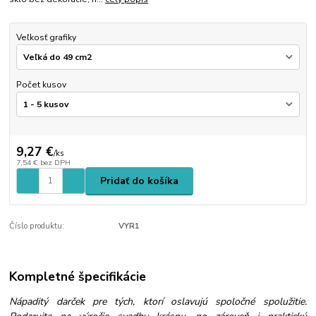
Veľkosť grafiky
Počet kusov
9,27 €
/
ks
7,54 €
bez DPH
Pridať do košíka
Číslo produktu:
VYR1
Kompletné špecifikácie
Nápaditý darček pre tých, ktorí oslavujú spoločné spolužitie.