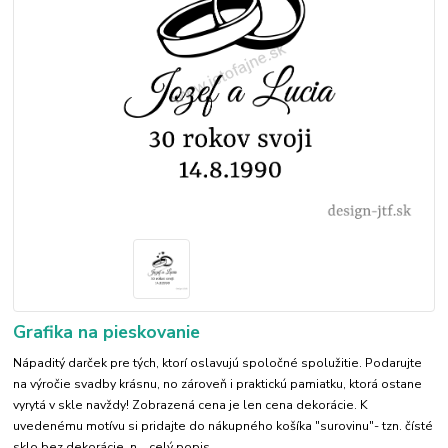
Grafika na pieskovanie
Nápaditý darček pre tých, ktorí oslavujú spoločné spolužitie. Podarujte
na výročie svadby krásnu, no zároveň i praktickú pamiatku, ktorá ostane
vyrytá v skle navždy! Zobrazená cena je len cena dekorácie. K
uvedenému motívu si pridajte do nákupného košíka "surovinu"- tzn. čísté
sklo bez dekorácie, n...
celý popis