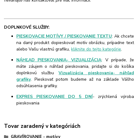
neváhajte nás kontaktovať pre viac informácií.
DOPLNKOVÉ SLUŽBY:
PIESKOVACIE MOTÍVY / PIESKOVANIE TEXTU
: Ak chcete
na daný produkt dopieskovať motív obrázku, prípadne text
alebo Vašu vlastnú grafiku,
kliknite do tejto kategórie
.
NÁHĽAD PIESKOVANIA- VIZUALIZÁCIA
: V prípade, že
máte záujem o náhľad pieskovania, pridajte si do košíka
doplnkovú službu
Vizualizácia pieskovania- náhľad
grafiky
. Pieskovať potom budeme až na základe Vášho
odsúhlasenia grafiky.
EXPRES PIESKOVANIE DO 5 DNÍ
- zrýchlená výroba
pieskovania
Tovar zaradený v kategóriách
GRAVÍROVANIE - motívy