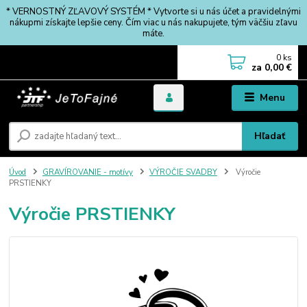
* VERNOSTNÝ ZĽAVOVÝ SYSTÉM * Vytvorte si u nás účet a pravidelnými
nákupmi získajte lepšie ceny. Čím viac u nás nakupujete, tým väčšiu zľavu
máte.
0
ks
za
0,00 €
Menu
Hľadať
Úvod
GRAVÍROVANIE - motívy
VÝROČIE SVADBY
Výročie
PRSTIENKY
Výročie PRSTIENKY