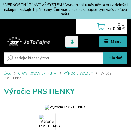
* VERNOSTNÝ ZĽAVOVÝ SYSTÉM * Vytvorte si u nás účet a pravidelnými
nákupmi získajte lepšie ceny. Čím viac u nás nakupujete, tým väčšiu zľavu
máte.
0
ks
za
0,00 €
Menu
Hľadať
Úvod
GRAVÍROVANIE - motívy
VÝROČIE SVADBY
Výročie
PRSTIENKY
Výročie PRSTIENKY