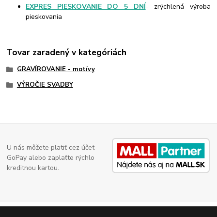
EXPRES PIESKOVANIE DO 5 DNÍ
- zrýchlená výroba
pieskovania
Tovar zaradený v kategóriách
GRAVÍROVANIE - motívy
VÝROČIE SVADBY
U nás môžete platiť cez účet
GoPay alebo zaplaťte rýchlo
kreditnou kartou.