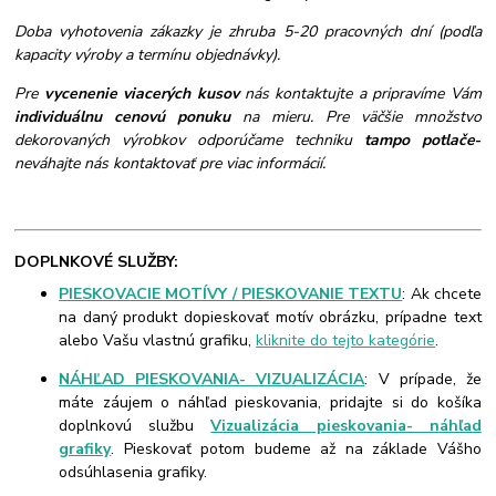
Doba vyhotovenia zákazky je zhruba 5-20 pracovných dní (podľa
kapacity výroby a termínu objednávky).
Pre
vycenenie viacerých kusov
nás kontaktujte a pripravíme Vám
individuálnu cenovú ponuku
na mieru. Pre väčšie množstvo
dekorovaných výrobkov odporúčame techniku
tampo potlače
-
neváhajte nás kontaktovať pre viac informácií.
DOPLNKOVÉ SLUŽBY:
PIESKOVACIE MOTÍVY / PIESKOVANIE TEXTU
: Ak chcete
na daný produkt dopieskovať motív obrázku, prípadne text
alebo Vašu vlastnú grafiku,
kliknite do tejto kategórie
.
NÁHĽAD PIESKOVANIA- VIZUALIZÁCIA
: V prípade, že
máte záujem o náhľad pieskovania, pridajte si do košíka
doplnkovú službu
Vizualizácia pieskovania- náhľad
grafiky
. Pieskovať potom budeme až na základe Vášho
odsúhlasenia grafiky.