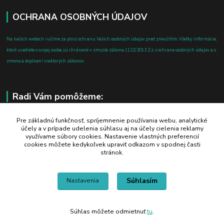
OCHRANA OSOBNÝCH ÚDAJOV
Na našich weboch ručíme za plnú ochranu Vašich osobných údajov pred zneužitím. Všetky informácie,
ktoré uvediete o svojej osobe, sú chránené v zmysle zákona č.122/2013 Z.z. o ochrane osobných údajov a o
zmene a doplnení niektorých zákonov.
Radi Vám pomôžeme:
+421 908 700 612
Pre základnú funkčnosť, spríjemnenie používania webu, analytické
účely a v prípade udelenia súhlasu aj na účely cielenia reklamy
po-pia: 8.00 - 16.00
využívame súbory cookies. Nastavenie vlastných preferencií
cookies môžete kedykoľvek upraviť odkazom v spodnej časti
business@jtf.sk
stránok.
Súhlasím
Nastavenia
Súhlas môžete odmietnuť
tu
.
Vytvorené na
Eshop-rychlo.sk