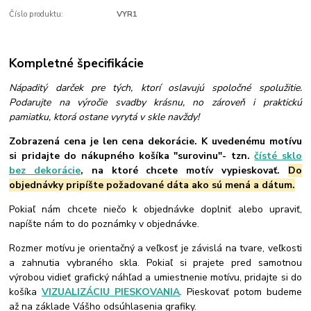
Číslo produktu:
VYR1
Kompletné špecifikácie
Nápaditý darček pre tých, ktorí oslavujú spoločné spolužitie.
Podarujte na výročie svadby krásnu, no zároveň i praktickú
pamiatku, ktorá ostane vyrytá v skle navždy!
Zobrazená cena je len cena dekorácie. K uvedenému motívu
si pridajte do nákupného košíka "surovinu"- tzn.
čísté sklo
bez dekorácie
, na ktoré chcete motív vypieskovať.
Do
objednávky pripíšte požadované dáta ako sú mená a dátum.
Pokiaľ nám chcete niečo k objednávke doplniť alebo upraviť,
napíšte nám to do poznámky v objednávke.
Rozmer motívu je orientačný a veľkosť je závislá na tvare, veľkosti
a zahnutia vybraného skla. Pokiaľ si prajete pred samotnou
výrobou vidieť grafický náhľad a umiestnenie motívu, pridajte si do
košíka
VIZUALIZÁCIU PIESKOVANIA
. Pieskovať potom budeme
až na základe Vášho odsúhlasenia grafiky.