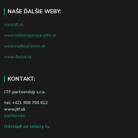
NAŠE ĎALŠIE WEBY:
www.jtf.sk
www.odhrncaposparadlo.sk
www.vsetkoprevino.sk
www.4toilet.sk
KONTAKT:
JTF partnership s.r.o.
tel:
+421 908 700 612
www.jtf.sk
napíšte nám
Odstúpiť od zmluvy tu