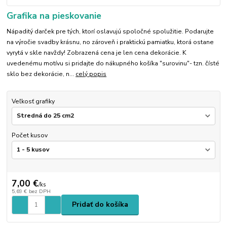
Grafika na pieskovanie
Nápaditý darček pre tých, ktorí oslavujú spoločné spolužitie. Podarujte
na výročie svadby krásnu, no zároveň i praktickú pamiatku, ktorá ostane
vyrytá v skle navždy! Zobrazená cena je len cena dekorácie. K
uvedenému motívu si pridajte do nákupného košíka "surovinu"- tzn. čísté
sklo bez dekorácie, n...
celý popis
Veľkosť grafiky
Počet kusov
7,00 €
/
ks
5,69 €
bez DPH
Pridať do košíka