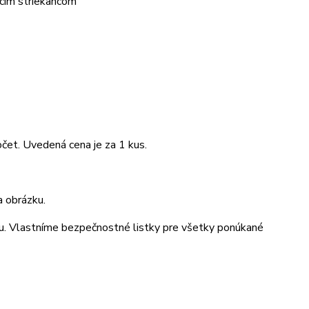
úcim striekancom
očet. Uvedená cena je za 1 kus.
a obrázku.
iu. Vlastníme bezpečnostné listky pre všetky ponúkané