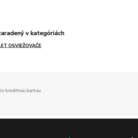
zaradený v kategóriách
LET OSVIEŽOVAČE
o kreditnou kartou.