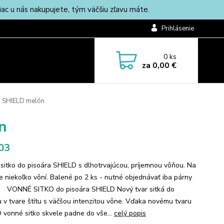
c u nás nakupujete, tým väčšiu zľavu máte.
Prihlásenie
0
ks
za
0,00 €
a SHIELD melón
n
03
sitko do pisoára SHIELD s dlhotrvajúcou, príjemnou vôňou. Na
je niekoľko vôní. Balené po 2 ks - nutné objednávať iba párny
 VONNÉ SITKO do pisoára SHIELD Nový tvar sitká do
u v tvare štítu s väčšou intenzitou vône. Vďaka novému tvaru
 vonné sitko skvele padne do vše...
celý popis