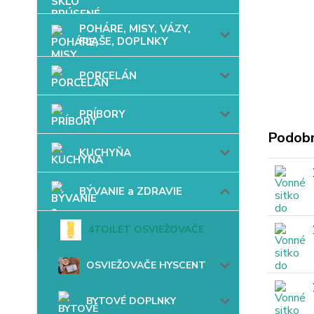
POHÁRE, MISY, VÁZY,
FĽAŠE, DOPLNKY
PORCELÁN
PRÍBORY
Podobn
KUCHYŇA
BÝVANIE a ZDRAVIE
4TOILET OSVIEŽOVAČE
OSVIEŽOVAČE HYSCENT
BYTOVÉ DOPLNKY