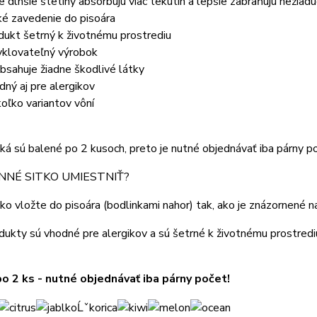
e dlhšie štetiny absorbujú viac tekutín a lepšie zabraňujú nežiad
ké zavedenie do pisoára
dukt šetrný k životnému prostrediu
yklovateľný výrobok
bsahuje žiadne škodlivé látky
dný aj pre alergikov
koľko variantov vôní
ká sú balené po 2 kusoch, preto je nutné objednávať iba párny p
NNÉ SITKO UMIESTNIŤ?
ko vložte do pisoára (bodlinkami nahor) tak, ako je znázornené n
ukty sú vhodné pre alergikov a sú šetrné k životnému prostred
o 2 ks - nutné objednávať iba párny počet!