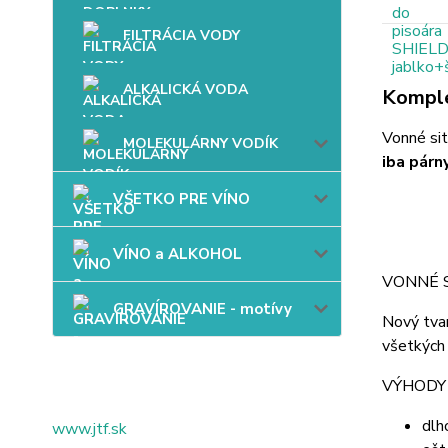
FILTRÁCIA VODY
ALKALICKÁ VODA
Komple
Vonné sit
MOLEKULÁRNY VODÍK
iba párn
VŠETKO PRE VÍNO
VÍNO a ALKOHOL
VONNÉ S
GRAVÍROVANIE - motívy
Nový tvar
všetkých 
VÝHODY
dlh
www.jtf.sk