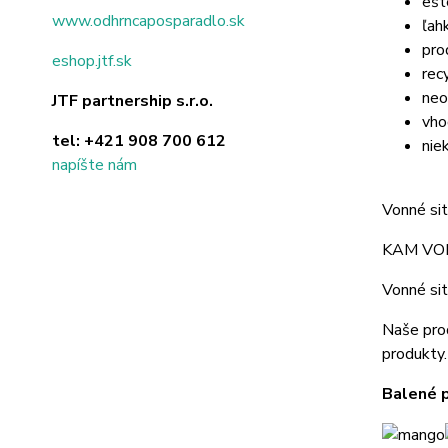
ešt
www.odhrncaposparadlo.sk
ľah
pro
eshop.jtf.sk
rec
neo
JTF partnership s.r.o.
vho
tel:
+421 908 700 612
nie
napíšte nám
Vonné sit
KAM VO
Vonné sit
Naše prod
produkty.
Balené p