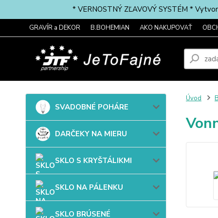
* VERNOSTNÝ ZĽAVOVÝ SYSTÉM * Vytvorte si 
GRAVÍR a DEKOR
B.BOHEMIAN
AKO NAKUPOVAŤ
OBC
Úvod
B
SVADOBNÉ POHÁRE
Vonn
DARČEKY NA MIERU
SKLO S KRYŠTÁLIKMI
SKLO NA PÁLENKU
SKLO BRÚSENÉ