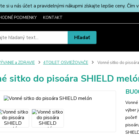
u nás účet a pravidelnými nákupmi získajte lepšie ceny. Čím via
HODNÉ PODMIENKY
KONTAKT
Hľadať
ÝVANIE a ZDRAVIE
4TOILET OSVIEŽOVAČE
Vonné sitko do pisoár
é sitko do pisoára SHIELD meló
BU0
Vonné 
výber 
počet!
pisoár
SHIELD