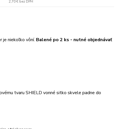
2,70 €
bez DPH
 je niekoľko vôní.
Balené po 2 ks - nutné objednávať
a novému tvaru SHIELD vonné sitko skvele padne do