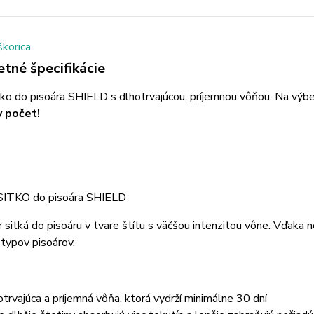
tné špecifikácie
ko do pisoára SHIELD s dlhotrvajúcou, príjemnou vôňou. Na výber
y počet!
ITKO do pisoára SHIELD
 sitká do pisoáru v tvare štítu s väčšou intenzitou vône. Vďak
typov pisoárov.
otrvajúca a príjemná vôňa, ktorá vydrží minimálne 30 dní