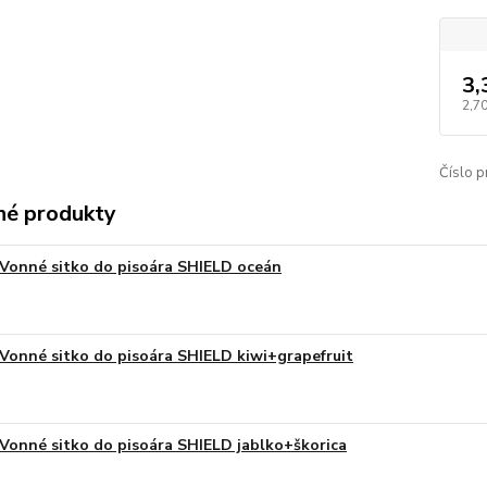
3,
2,70
Číslo p
é produkty
Vonné sitko do pisoára SHIELD oceán
Vonné sitko do pisoára SHIELD kiwi+grapefruit
Vonné sitko do pisoára SHIELD jablko+škorica