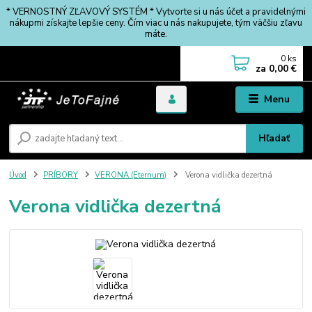
* VERNOSTNÝ ZĽAVOVÝ SYSTÉM * Vytvorte si u nás účet a pravidelnými
nákupmi získajte lepšie ceny. Čím viac u nás nakupujete, tým väčšiu zľavu
máte.
0
ks
za
0,00 €
Menu
Hľadať
Úvod
PRÍBORY
VERONA (Eternum)
Verona vidlička dezertná
Verona vidlička dezertná