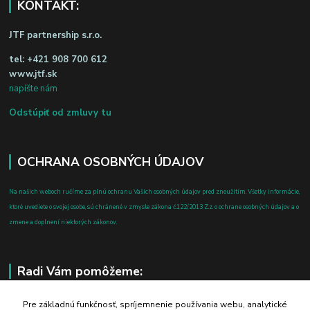
KONTAKT:
JTF partnership s.r.o.
tel:
+421 908 700 612
www.jtf.sk
napíšte nám
Odstúpiť od zmluvy tu
OCHRANA OSOBNÝCH ÚDAJOV
Na našich weboch ručíme za plnú ochranu Vašich osobných údajov pred zneužitím. Všetky informácie,
ktoré uvediete o svojej osobe, sú chránené v zmysle zákona č.122/2013 Z.z. o ochrane osobných údajov a o
zmene a doplnení niektorých zákonov.
Radi Vám pomôžeme:
+421 908 700 612
Pre základnú funkčnosť, spríjemnenie používania webu, analytické