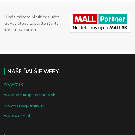
U nás môžete platiť cez účet
GoPay alebo zaplaťte rýchlo
kreditnou kartou.
NAŠE ĎALŠIE WEBY:
www.jtf.sk
www.odhrncaposparadlo.sk
www.vsetkoprevino.sk
www.4toilet.sk